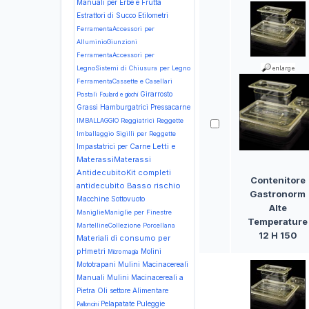
Manuali per Erbe e Frutta
Estrattori di Succo
Etilometri
FerramentaAccessori per
AlluminioGiunzioni
FerramentaAccessori per
LegnoSistemi di Chiusura per Legno
FerramentaCassette e Casellari
Girarrosto
Postali
Foulard e giochi
Grassi
Hamburgatrici Pressacarne
IMBALLAGGIO Reggiatrici Reggette
Imballaggio Sigilli per Reggette
Letti e
Impastatrici per Carne
MaterassiMaterassi
AntidecubitoKit completi
Contenitore
antidecubito Basso rischio
Gastronorm
Macchine Sottovuoto
Alte
ManiglieManiglie per Finestre
Temperature
MartellineCollezione Porcellana
12 H 150
Materiali di consumo per
pHmetri
Molini
Micro magia
Mototrapani
Mulini Macinacereali
Manuali
Mulini Macinacereali a
Pietra
Oli settore Alimentare
Pelapatate
Puleggie
Palloncini