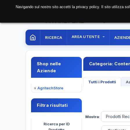
Navigando sul nostro sito accetti la privacy policy. Il sito utilizza 
06 Aug. 2026
11:29:3
AREA UTENTE
RICERCA
AZIEND
Shop nelle
Categoria:
Conten
Aziende
Tutti i Prodotti
Az
»
AgritechStore
Filtra risultati
Mostra
:
Ricerca per ID
Prodotto