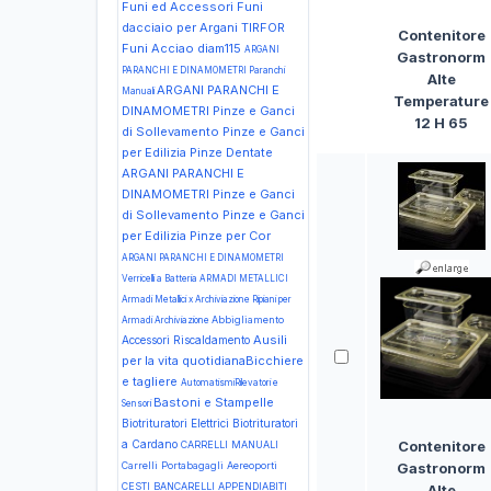
Funi ed Accessori Funi
dacciaio per Argani TIRFOR
Contenitore
Funi Acciao diam115
ARGANI
Gastronorm
PARANCHI E DINAMOMETRI Paranchi
Alte
ARGANI PARANCHI E
Manuali
Temperature
DINAMOMETRI Pinze e Ganci
12 H 65
di Sollevamento Pinze e Ganci
per Edilizia Pinze Dentate
ARGANI PARANCHI E
DINAMOMETRI Pinze e Ganci
di Sollevamento Pinze e Ganci
per Edilizia Pinze per Cor
ARGANI PARANCHI E DINAMOMETRI
Verricelli a Batteria
ARMADI METALLICI
Armadi Metallici x Archiviazione Ripiani per
Abbigliamento
Armadi Archiviazione
Ausili
Accessori Riscaldamento
per la vita quotidianaBicchiere
e tagliere
AutomatismiRilevatori e
Bastoni e Stampelle
Sensori
Biotrituratori Elettrici
Biotrituratori
Contenitore
a Cardano
CARRELLI MANUALI
Gastronorm
Carrelli Portabagagli Aereoporti
CESTI BANCARELLI APPENDIABITI
Alte