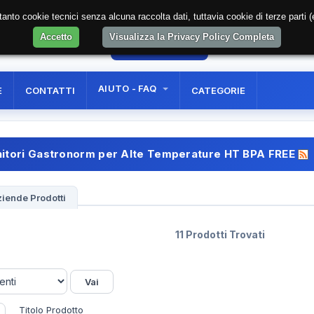
soltanto cookie tecnici senza alcuna raccolta dati, tuttavia cookie di terze part
Accetto
Visualizza la Privacy Policy Completa
1
AREA RISERVATA
REGISTRAZIONE UTE
AIUTO - FAQ
E
CONTATTI
CATEGORIE
itori Gastronorm per Alte Temperature HT BPA FREE
iende Prodotti
11 Prodotti Trovati
Titolo Prodotto