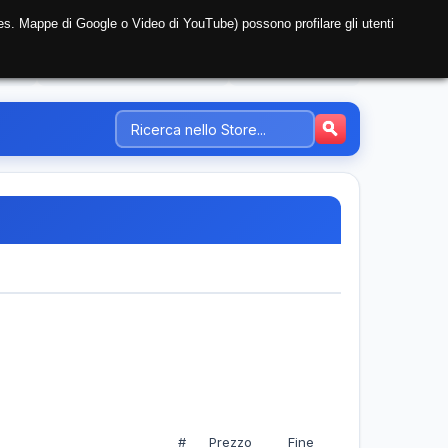
i (es. Mappe di Google o Video di YouTube) possono profilare gli utenti
NTE
REGISTRAZIONE AZIENDA
PREZZI-TARIFFE
#
Prezzo
Fine