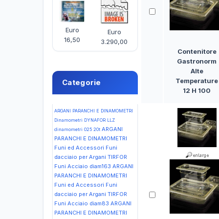
Euro
Euro
16,50
3.290,00
Contenitore
Gastronorm
Alte
Temperature
Categorie
12 H 100
ARGANI PARANCHI E DINAMOMETRI
Dinamometri DYNAFOR LLZ
ARGANI
dinamometri 025 20t
PARANCHI E DINAMOMETRI
Funi ed Accessori Funi
dacciaio per Argani TIRFOR
Funi Acciaio diam163
ARGANI
PARANCHI E DINAMOMETRI
Funi ed Accessori Funi
dacciaio per Argani TIRFOR
Funi Acciaio diam83
ARGANI
PARANCHI E DINAMOMETRI