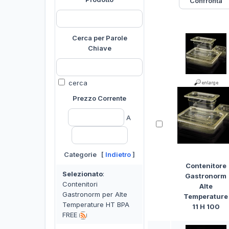
Cerca per Parole
Chiave
cerca
Prezzo Corrente
A
Categorie [
Indietro
]
Contenitore
Selezionato
:
Gastronorm
Contenitori
Alte
Gastronorm per Alte
Temperature
Temperature HT BPA
11 H 100
FREE