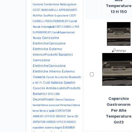
Cestone Contenitore Rettangolare
Temperature
CESTI BANCARELLI APPENDIABITI
13 H 150
RollPak Scaffale Espositore
CESTI
CARRELLI PER SUPERMERCATI Carrelli
Pianale Imbottigliabili
CESTI CARRELLI PER
SUPERMERCATI Carrelli Supermercati
Carrozzine
Plastica
ElettricheCarrozzine
Elettriche Esterno
InternoProdotti Bariatrici
Carrozzine
ElettricheCarrozzine
Elettriche Interno Esterno
Casearia
Casse Acustiche Bluetooth
Cubi fabbrica Spiedini
e WI FI
Cuscini AntidecubitoProdotti
Bariatrici
DVD LIBRI
Coperchio
Deumidificatori
Donna Calzature
Gastronorm
Sandali
Donna accessori Portachiavi
Donna
Per Alte
ESPOSITORI
borse Borse a spalla
Temperature
ARREDO UFFICIO NEGOZI Serie GD
Gn13
ESPOSITORI ARREDO UFFICIO NEGOZI
Estrattori
espositore sistema dogato