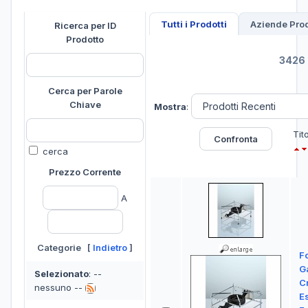
Tutti i Prodotti
Aziende Prod
Ricerca per ID
Prodotto
3426 
Cerca per Parole
Chiave
Mostra
:
Tit
cerca
Prezzo Corrente
A
Categorie [
Indietro
]
F
Ga
Selezionato
: --
C
nessuno --
E