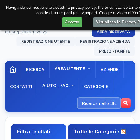
Navigando sul nostro sito accetti la privacy policy. Il sito utilizza soltanto
cookie di terze parti (es. Mappe di Google o Video di YouT
Accetto
Visualizza la Privacy 
09 Aug. 2026
11:29:23
AREA RISERVATA
REGISTRAZIONE UTENTE
REGISTRAZIONE AZIENDA
PREZZI-TARIFFE
AREA UTENTE
RICERCA
AZIENDE
AIUTO - FAQ
CONTATTI
CATEGORIE
Filtra risultati
Tutte le Categorie