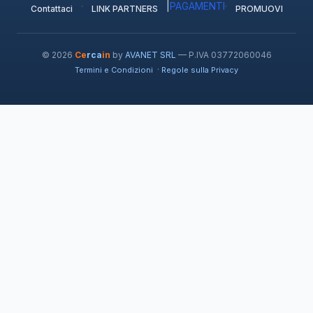
·
|
PAGAMENTI
·
Contattaci
LINK PARTNERS
PROMUOVI
© 2026
Ce
rca
in
by
AVANET SRL
— P.IVA 03772060046
·
Termini e Condizioni
Regole sulla Privacy