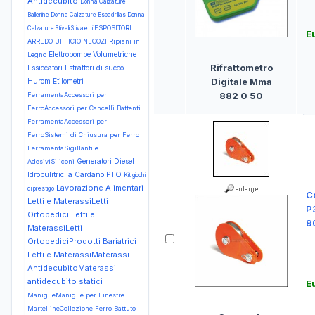
Antidecubito
Donna Calzature
Ballerine
Donna Calzature Espadrillas
Donna
ESPOSITORI
Calzature Stivali Stivaletti
E
ARREDO UFFICIO NEGOZI Ripiani in
Elettropompe Volumetriche
Legno
Rifrattometro
Essiccatori
Estrattori di succo
Digitale Mma
Hurom
Etilometri
882 0 50
FerramentaAccessori per
FerroAccessori per Cancelli Battenti
FerramentaAccessori per
FerroSistemi di Chiusura per Ferro
FerramentaSigillanti e
Generatori Diesel
AdesiviSiliconi
Idropulitrici a Cardano PTO
Kit giochi
Lavorazione Alimentari
di prestigio
C
Letti e MaterassiLetti
P
Ortopedici
Letti e
9
MaterassiLetti
OrtopediciProdotti Bariatrici
Letti e MaterassiMaterassi
AntidecubitoMaterassi
antidecubito statici
E
ManiglieManiglie per Finestre
MartellineCollezione Ferro Battuto