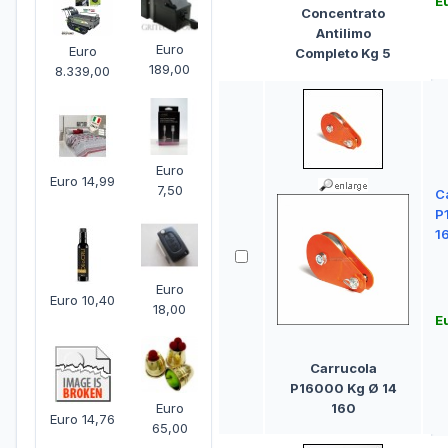
E
Concentrato
Antilimo
Euro
Euro
Completo Kg 5
189,00
8.339,00
Euro
Euro 14,99
7,50
C
P
1
Euro
Euro 10,40
18,00
E
Carrucola
P16000 Kg Ø 14
Euro
160
Euro 14,76
65,00