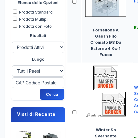
F
Elenco delle Opzioni
Prodotti Standard
Prodotti Multipli
Prodotti con Foto
E
Fornellone A
Risultati
Gas In Filo
Cromato Ø8 Da
Esterno 4 Kw 1
Fuoco
Luogo
W
S
C
A
C
Visti di Recente
Winter Sp
Svernante