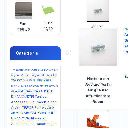
Euro
Euro
17,92
No
498,00
A
Gr
A
R
Categorie
1
ARGANI PARANCHI E DINAMOMETRI
Argani Manuali Argani Manuali TS
E
Nottolino In
250 3000Kg
ARGANI PARANCHI E
Acciaio Porta
DINAMOMETRI Dinamometri Dinamometri
Griglia Per
ARGANI PARANCHI E
Wireless
Affumicatore
DINAMOMETRI Funi ed
Reber
Accessori Funi dacciaio per
Argani TIRFOR Funi Acciaio
diam48
ARGANI PARANCHI E
DINAMOMETRI Funi ed
Accessori Funi dacciaio per