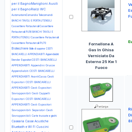
per il BagnoManiglioni
Ausili
V
per il BagnoRialzi WC
E
AutomatismiComandi e Telecomandi
F
BANCHI TAVOLI E PORTAUTENSILI
Cassettiere Portautensili Cassettiere
Portautensili PU56
BANCHI TAVOLI E
PORTAUTENSILI Cassettiere Portautensili
E
Cassettiere Portautensili PU70
Fornellone A
Bistecchiere
Bolle di sapone
CESTI
Gas In Ghisa
BANCARELLI APPENDIABITI Appendiabiti
Verniciato Da
CESTI BANCARELLI
Stender Espositori
Esterno 25 Kw 1
APPENDIABITI Appendini Grucce
Fuoco
Appendiabiti
CESTI BANCARELLI
APPENDIABITI AvantiCassa Cesti
Espositori
CESTI BANCARELLI
APPENDIABITI Cesti Espositori
Sovrapponibili Cesti Cappelli
Espositori
CESTI BANCARELLI
APPENDIABITI Cesti Espositori
Ri
Sovrapponibili Separatori Cesti
D
Sovrapponibili
Carte truccate e giochi
8
Casearia
Casse Acustiche
Cuscini
Bluetooth e WI FI