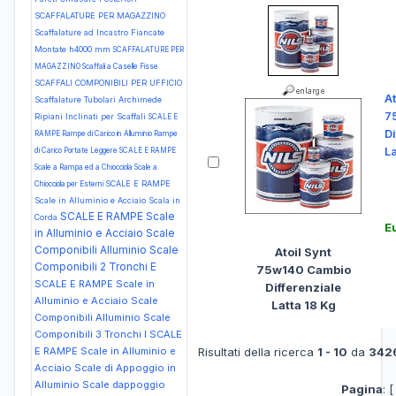
SCAFFALATURE PER MAGAZZINO
Scaffalature ad Incastro Fiancate
Montate h4000 mm
SCAFFALATURE PER
MAGAZZINO Scaffali a Caselle Fisse
SCAFFALI COMPONIBILI PER UFFICIO
At
Scaffalature Tubolari Archimede
7
Ripiani Inclinati per Scaffali
SCALE E
Di
RAMPE Rampe di Carico in Alluminio Rampe
La
di Carico Portate Leggere
SCALE E RAMPE
Scale a Rampa ed a Chiocciola Scale a
SCALE E RAMPE
Chiocciola per Esterni
Scale in Alluminio e Acciaio Scala in
SCALE E RAMPE Scale
Corda
E
in Alluminio e Acciaio Scale
Componibili Alluminio Scale
Atoil Synt
Componibili 2 Tronchi E
75w140 Cambio
SCALE E RAMPE Scale in
Differenziale
Alluminio e Acciaio Scale
Latta 18 Kg
Componibili Alluminio Scale
Componibili 3 Tronchi I
SCALE
E RAMPE Scale in Alluminio e
Risultati della ricerca
1 - 10
da
342
Acciaio Scale di Appoggio in
Alluminio Scale dappoggio
Pagina
: [