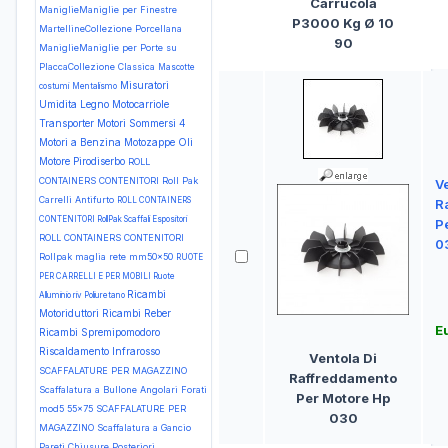
Carrucola
ManiglieManiglie per Finestre
P3000 Kg Ø 10
MartellineCollezione Porcellana
90
ManiglieManiglie per Porte su
PlaccaCollezione Classica
Mascotte
Misuratori
costumi
Mentalismo
Umidita Legno
Motocarriole
Transporter
Motori Sommersi 4
Motori a Benzina
Motozappe
Oli
Motore
Pirodiserbo
ROLL
CONTAINERS CONTENITORI Roll Pak
Ve
Carrelli Antifurto
ROLL CONTAINERS
R
CONTENITORI RollPak Scaffali Espositori
P
ROLL CONTAINERS CONTENITORI
0
Rollpak maglia rete mm50x50
RUOTE
PER CARRELLI E PER MOBILI Ruote
Ricambi
Alluminio riv Poliuretano
Motoriduttori
Ricambi Reber
E
Ricambi Spremipomodoro
Riscaldamento Infrarosso
Ventola Di
SCAFFALATURE PER MAGAZZINO
Raffreddamento
Scaffalatura a Bullone Angolari Forati
Per Motore Hp
mod5 55x75
SCAFFALATURE PER
030
MAGAZZINO Scaffalatura a Gancio
Pareti Chiusure Posteriori