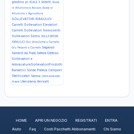
gradino pi
SCALE E RAMPE Scale
in Alluminio e Acciaio Scale in
Alluminio x Agricoltura
SOLLEVATORI IDRAULICI
Carrelli Sollevatori Elevatori
Carrelli Sollevatori Semoventi
Sollevatori Semo
SOLLEVATORI
IDRAULICI Gru Idrauliche a Carrello
Segaossi
Gru Pesanti a Carrello
Sementi da Prato
Settore Elettrico
Sollevatori e
ImbracatureSollevatoriProdotti
Bariatrici
Sonde Preleva Campioni
Sterilizzatori
Telefonia
Uomo accessori
Utensileria
Verricelli
Hi tech
·
·
·
·
HOME
APRI UN NEGOZIO
REGISTRATI
ENTRA
·
·
·
·
Aiuto
Faq
Costi Pacchetti Abbonamenti
Chi Siamo