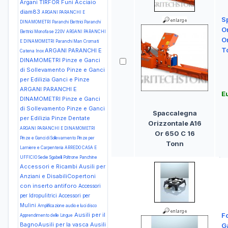
Argani TIRFOR Funi Acciaio
diam83
ARGANI PARANCHI E
S
DINAMOMETRI Paranchi Elettrici Paranchi
O
Elettrici Monofase 220V
ARGANI PARANCHI
O
E DINAMOMETRI Paranchi Man Cromati
T
ARGANI PARANCHI E
Catena Inox
DINAMOMETRI Pinze e Ganci
di Sollevamento Pinze e Ganci
per Edilizia Ganci e Pinze
ARGANI PARANCHI E
E
DINAMOMETRI Pinze e Ganci
di Sollevamento Pinze e Ganci
Spaccalegna
per Edilizia Pinze Dentate
Orizzontale A16
ARGANI PARANCHI E DINAMOMETRI
Or 650 C 16
Pinze e Ganci di Sollevamento Pinze per
Tonn
Lamiere e Carpenteria
ARREDO CASA E
UFFICIO Sedie Sgabelli Poltrone Panchine
Accessori e Ricambi Ausili per
Anziani e DisabiliCopertoni
con inserto antiforo
Accessori
per Idropulitrici
Accessori per
Mulini
Amplificazione audio e luci disco
Ausili per il
F
Apprendimento delle Lingue
BagnoAusili per la vasca
Ausili
G