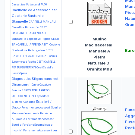
Maci
Cassettiere Portautensili PU56
Manu
Bacinelle ed Accessori per
Pietr
Gelaterie
Bastoni e
Natur
Stampelle
CARRELLI MANUALI
Gran
Carrelli a Rimorchio
CESTI
BANCARELLI APPENDIABITI
Mulino
Bancarelle Espositive Rigide
CESTI
Macinacereali
BANCARELLI APPENDIABITI Cestone
Euro
Contenitore Rettangolare
Manuale A
CESTI
CARRELLI PER SUPERMERCATI Carrelli
Pietra
Supermercati Plastica
CESTI CARRELLI
Naturale Di
PER SUPERMERCATI Cesti Cestelli e
Granito Mh8
Cestini Spesa
DiagnosticaSfigmomanometri
Dinamometri
Donna Calzature
ESPOSITORI ARREDO
Ballerine
UFFICIO NEGOZI Espositore
Estrattori di
Sistema Canalina
Succo
FerramentaAccessori Scuri e
Fune
PersianeFerramenta Persiane in
Agga
Alluminio
FerramentaAccessori
Fuse
Scuri e PersianeSpagnolette e
Pca1
Incontri
FerramentaAccessori per