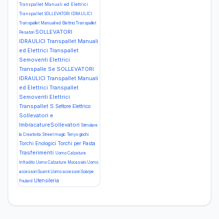
Transpallet Manuali ed Elettrici
Transpallet
SOLLEVATORI IDRAULICI
Transpallet Manuali ed Elettrici Transpallet
SOLLEVATORI
Pesatori
IDRAULICI Transpallet Manuali
ed Elettrici Transpallet
Semoventi Elettrici
Transpalle Se
SOLLEVATORI
IDRAULICI Transpallet Manuali
ed Elettrici Transpallet
Semoventi Elettrici
Transpallet S
Settore Elettrico
Sollevatori e
ImbracatureSollevatori
Stimolare
la Creatività
Street magic
Tenyo giochi
Torchi Enologici
Torchi per Pasta
Trasferimenti
Uomo Calzature
Infradito
Uomo Calzature Mocassini
Uomo
accessori Guanti
Uomo accessori Sciarpe
Utensileria
Foulard