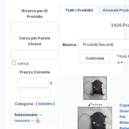
Tutti i Prodotti
Aziende Prodo
Ricerca per ID
Prodotto
3426 Pro
Cerca per Parole
Chiave
Mostra
:
Titolo
cerca
Prezzo Corrente
A
Categorie [
Indietro
]
Cope
Guar
Selezionato
: --
Per
nessuno --
Moto
Rebe