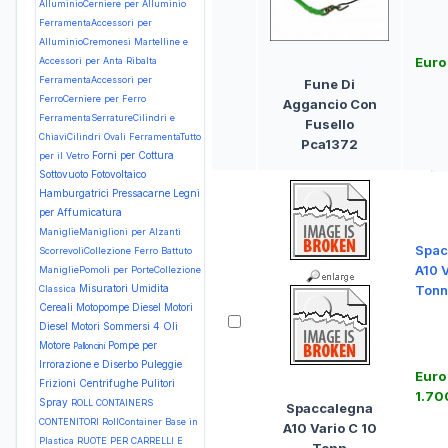
AlluminioCerniere per Alluminio
FerramentaAccessori per
AlluminioCremonesi Martelline e
Euro
Accessori per Anta Ribalta
FerramentaAccessori per
Fune Di
FerroCerniere per Ferro
Aggancio Con
FerramentaSerratureCilindri e
Fusello
ChiaviCilindri Ovali
FerramentaTutto
Pca1372
Forni per Cottura
per il Vetro
Sottovuoto
Fotovoltaico
Hamburgatrici Pressacarne
Legni
per Affumicatura
ManiglieManiglioni per Alzanti
Spac
ScorrevoliCollezione Ferro Battuto
A10 V
ManigliePomoli per PorteCollezione
Misuratori Umidita
Tonn
Classica
Cereali
Motopompe Diesel
Motori
Diesel
Motori Sommersi 4
Oli
Motore
Pompe per
Palloncini
Irrorazione e Diserbo
Puleggie
Euro
Frizioni Centrifughe
Pulitori
1.70
Spray
ROLL CONTAINERS
Spaccalegna
CONTENITORI RollContainer Base in
A10 Vario C 10
Plastica
RUOTE PER CARRELLI E