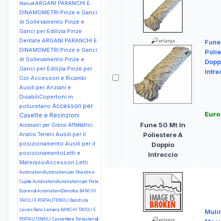
ARGANI PARANCHI E
Manuali
DINAMOMETRI Pinze e Ganci
di Sollevamento Pinze e
Ganci per Edilizia Pinze
Dentate
ARGANI PARANCHI E
Fune
DINAMOMETRI Pinze e Ganci
Polie
di Sollevamento Pinze e
Dopp
Ganci per Edilizia Pinze per
Intre
Cor
Accessori e Ricambi
Ausili per Anziani e
DisabiliCopertoni in
Accessori per
poliuretano
Euro
Casette e Recinzioni
Fune 50 Mt In
Accessori per Grassi
Affettatrici
Poliestere A
Ausili per il
Analisi Terreni
posizionamento
Ausili per il
Doppio
posizionamentoLetti e
Intreccio
MaterassiAccessori Letti
AutomatismiAutomatismi per Finestre e
Cupole
AutomatismiAutomatismi per Porte
Scorrevoli
AutomatismiDomotica
BANCHI
TAVOLI E PORTAUTENSILI Banchi da
Lavoro Piano Lamiera
BANCHI TAVOLI E
Muli
PORTAUTENSILI Cassettiere Portautensili