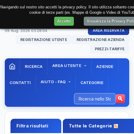
Navigando sul nostro sito accetti la privacy policy. Il sito utilizza soltanto co
cookie di terze parti (es. Mappe di Google o Video di YouTube
Accetto
Visualizza la Privacy Po
09 Aug. 2026
03:28:05
AREA RISERVATA
REGISTRAZIONE UTENTE
REGISTRAZIONE AZIENDA
PREZZI-TARIFFE
AREA UTENTE
RICERCA
AZIENDE
AIUTO - FAQ
CONTATTI
CATEGORIE
Filtra risultati
Tutte le Categorie