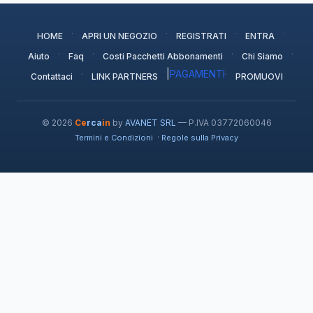
·
·
·
·
HOME
APRI UN NEGOZIO
REGISTRATI
ENTRA
·
·
·
·
Aiuto
Faq
Costi Pacchetti Abbonamenti
Chi Siamo
·
|
PAGAMENTI
·
Contattaci
LINK PARTNERS
PROMUOVI
© 2026
Ce
rca
in
by
AVANET SRL
— P.IVA 03772060046
·
Termini e Condizioni
Regole sulla Privacy