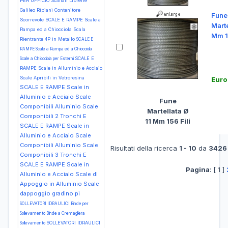
PER UFFICIO Scaffali Librerie
Galileo Ripiani Contenitore
Fune
Scorrevole
SCALE E RAMPE Scale a
Marte
Rampa ed a Chiocciola Scala
Mm 1
Rientrante 4P in Metallo
SCALE E
RAMPE Scale a Rampa ed a Chiocciola
SCALE E
Scale a Chiocciola per Esterni
RAMPE Scale in Alluminio e Acciaio
Scale Apribili in Vetroresina
Euro
SCALE E RAMPE Scale in
Alluminio e Acciaio Scale
Fune
Componibili Alluminio Scale
Martellata Ø
Componibili 2 Tronchi E
11 Mm 156 Fili
SCALE E RAMPE Scale in
Alluminio e Acciaio Scale
Componibili Alluminio Scale
Risultati della ricerca
1 - 10
da
3426
Componibili 3 Tronchi E
SCALE E RAMPE Scale in
Pagina
: [ 1 ]
Alluminio e Acciaio Scale di
Appoggio in Alluminio Scale
dappoggio gradino pi
SOLLEVATORI IDRAULICI Binde per
Sollevamento Binde a Cremagliera
SOLLEVATORI IDRAULICI
Sollevamento