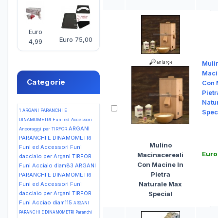
Euro
Euro 75,00
4,99
Muli
Maci
Categorie
Con 
Pietr
Natu
1
ARGANI PARANCHI E
Spec
DINAMOMETRI Funi ed Accessori
ARGANI
Ancoraggi per TIRFOR
PARANCHI E DINAMOMETRI
Mulino
Funi ed Accessori Funi
Euro
Macinacereali
dacciaio per Argani TIRFOR
Con Macine In
Funi Acciaio diam83
ARGANI
Pietra
PARANCHI E DINAMOMETRI
Naturale Max
Funi ed Accessori Funi
Special
dacciaio per Argani TIRFOR
Funi Acciao diam115
ARGANI
PARANCHI E DINAMOMETRI Paranchi