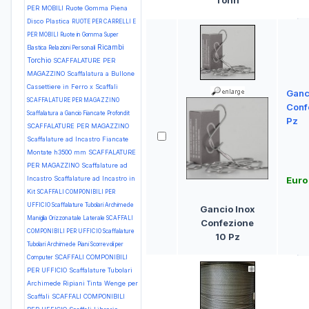
Tonn
PER MOBILI Ruote Gomma Piena
Disco Plastica
RUOTE PER CARRELLI E
PER MOBILI Ruote in Gomma Super
Ricambi
Elastica
Relazioni Personali
Torchio
SCAFFALATURE PER
MAGAZZINO Scaffalatura a Bullone
Cassettiere in Ferro x Scaffali
Ganc
SCAFFALATURE PER MAGAZZINO
Conf
Scaffalatura a Gancio Fiancate Profondit
Pz
SCAFFALATURE PER MAGAZZINO
Scaffalature ad Incastro Fiancate
Montate h3500 mm
SCAFFALATURE
PER MAGAZZINO Scaffalature ad
Incastro Scaffalature ad Incastro in
Euro
Kit
SCAFFALI COMPONIBILI PER
UFFICIO Scaffalature Tubolari Archimede
Gancio Inox
Maniglia Orizzonatale Laterale
SCAFFALI
Confezione
COMPONIBILI PER UFFICIO Scaffalature
10 Pz
Tubolari Archimede Piani Scorrevoli per
SCAFFALI COMPONIBILI
Computer
PER UFFICIO Scaffalature Tubolari
Archimede Ripiani Tinta Wenge per
Scaffali
SCAFFALI COMPONIBILI