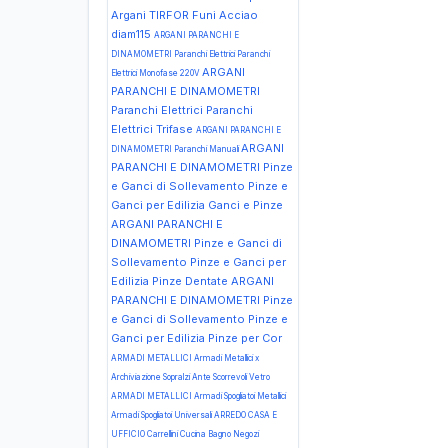
Argani TIRFOR Funi Acciao
diam115
ARGANI PARANCHI E
DINAMOMETRI Paranchi Elettrici Paranchi
ARGANI
Elettrici Monofase 220V
PARANCHI E DINAMOMETRI
Paranchi Elettrici Paranchi
Elettrici Trifase
ARGANI PARANCHI E
ARGANI
DINAMOMETRI Paranchi Manuali
PARANCHI E DINAMOMETRI Pinze
e Ganci di Sollevamento Pinze e
Ganci per Edilizia Ganci e Pinze
ARGANI PARANCHI E
DINAMOMETRI Pinze e Ganci di
Sollevamento Pinze e Ganci per
Edilizia Pinze Dentate
ARGANI
PARANCHI E DINAMOMETRI Pinze
e Ganci di Sollevamento Pinze e
Ganci per Edilizia Pinze per Cor
ARMADI METALLICI Armadi Metallici x
Archiviazione Sopralzi Ante Scorrevoli Vetro
ARMADI METALLICI Armadi Spogliatoi Metallici
Armadi Spogliatoi Universali
ARREDO CASA E
UFFICIO Carrellini Cucina Bagno Negozi