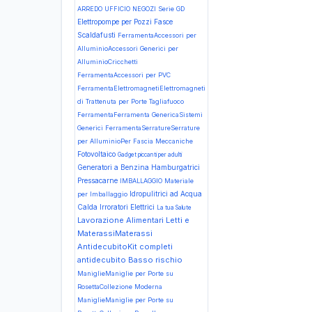
ARREDO UFFICIO NEGOZI Serie GD
Elettropompe per Pozzi
Fasce
Scaldafusti
FerramentaAccessori per
AlluminioAccessori Generici per
AlluminioCricchetti
FerramentaAccessori per PVC
FerramentaElettromagnetiElettromagneti
di Trattenuta per Porte Tagliafuoco
FerramentaFerramenta GenericaSistemi
Generici
FerramentaSerratureSerrature
per AlluminioPer Fascia Meccaniche
Fotovoltaico
Gadget piccanti per adulti
Generatori a Benzina
Hamburgatrici
Pressacarne
IMBALLAGGIO Materiale
Idropulitrici ad Acqua
per Imballaggio
Calda
Irroratori Elettrici
La tua Salute
Lavorazione Alimentari
Letti e
MaterassiMaterassi
AntidecubitoKit completi
antidecubito Basso rischio
ManiglieManiglie per Porte su
RosettaCollezione Moderna
ManiglieManiglie per Porte su