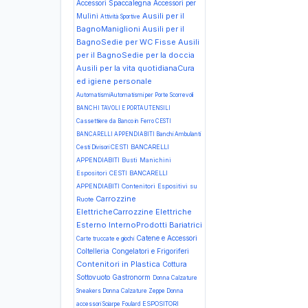
Accessori Spaccalegna
Accessori per
Ausili per il
Mulini
Attività Sportive
BagnoManiglioni
Ausili per il
BagnoSedie per WC Fisse
Ausili
per il BagnoSedie per la doccia
Ausili per la vita quotidianaCura
ed igiene personale
AutomatismiAutomatismi per Porte Scorrevoli
BANCHI TAVOLI E PORTAUTENSILI
Cassettiere da Banco in Ferro
CESTI
BANCARELLI APPENDIABITI Banchi Ambulanti
CESTI BANCARELLI
Cesti Divisori
APPENDIABITI Busti Manichini
Espositori
CESTI BANCARELLI
APPENDIABITI Contenitori Espositivi su
Carrozzine
Ruote
ElettricheCarrozzine Elettriche
Esterno InternoProdotti Bariatrici
Catene e Accessori
Carte truccate e giochi
Coltelleria
Congelatori e Frigoriferi
Contenitori in Plastica
Cottura
Sottovuoto Gastronorm
Donna Calzature
Sneakers
Donna Calzature Zeppe
Donna
ESPOSITORI
accessori Sciarpe Foulard