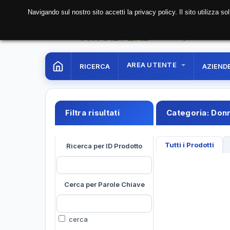
Navigando sul nostro sito accetti la privacy policy. Il sito utilizza 
06 Aug. 2026
12:38:
AREA UTENTE
RICERCA
AZIEND
Filtra risultati
Categoria:
Donn
Tutti i Prodotti
Ricerca per ID Prodotto
Cerca per Parole Chiave
cerca