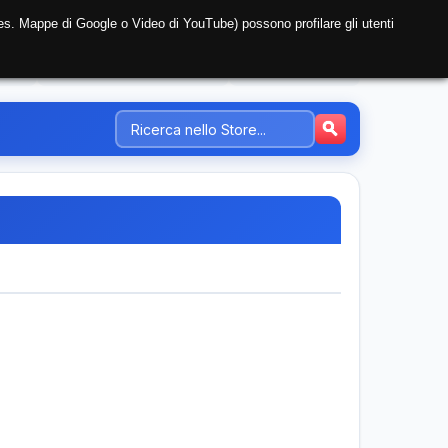
i (es. Mappe di Google o Video di YouTube) possono profilare gli utenti
NTE
REGISTRAZIONE AZIENDA
PREZZI-TARIFFE