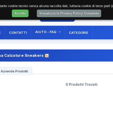
soltanto cookie tecnici senza alcuna raccolta dati, tuttavia cookie di terze part
Accetto
Visualizza la Privacy Policy Completa
39
AREA RISERVATA
REGISTRAZIONE UTE
AIUTO - FAQ
E
CONTATTI
CATEGORIE
a Calzature Sneakers
Aziende Prodotti
0 Prodotti Trovati