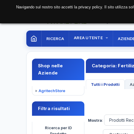
Navigando sul nostro sito accetti la privacy policy. Il sito utilizza 
06 Aug. 2026
11:37:2
AREA UTENTE
RICERCA
AZIEND
Shop nelle
Categoria:
Fertili
Aziende
Tutti i Prodotti
Az
»
AgritechStore
Filtra risultati
Mostra
:
Ricerca per ID
Prodotto