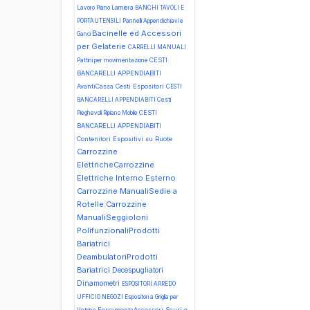
Lavoro Piano Lamiera
BANCHI TAVOLI E
PORTAUTENSILI Pannelli Appendichiavi e
Bacinelle ed Accessori
Ganci
per Gelaterie
CARRELLI MANUALI
CESTI
Pattini per movimentazione
BANCARELLI APPENDIABITI
AvantiCassa Cesti Espositori
CESTI
BANCARELLI APPENDIABITI Cesti
CESTI
Pieghevoli Ripiano Mobile
BANCARELLI APPENDIABITI
Contenitori Espositivi su Ruote
Carrozzine
ElettricheCarrozzine
Elettriche Interno Esterno
Carrozzine ManualiSedie a
Rotelle
Carrozzine
ManualiSeggioloni
PolifunzionaliProdotti
Bariatrici
DeambulatoriProdotti
Bariatrici
Decespugliatori
Dinamometri
ESPOSITORI ARREDO
UFFICIO NEGOZI Espositori a Griglia per
FerramentaAccessori Scuri e