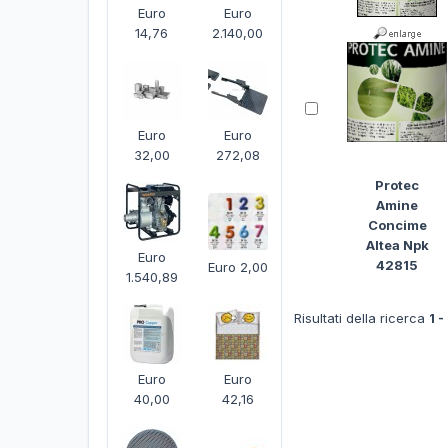
Euro
Euro
14,76
2.140,00
Euro
Euro
32,00
272,08
Protec
Amine
Concime
Altea Npk
Euro
42815
Euro 2,00
1.540,89
Risultati della ricerca
1 -
Euro
Euro
40,00
42,16