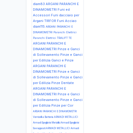
diam83
ARGANI PARANCHI E
DINAMOMETRI Funi ed
Accessori Funi dacciaio per
Argani TIRFOR Funi Acciao
diam115
ARGANI PARANCHI E
DINAMOMETRI Paranchi Elettrici
Paranchi Elettrici TRALIFT TE
ARGANI PARANCHI E
DINAMOMETRI Pinze e Ganci
di Sollevamento Pinze e Ganci
per Edilizia Ganci e Pinze
ARGANI PARANCHI E
DINAMOMETRI Pinze e Ganci
di Sollevamento Pinze e Ganci
per Edilizia Pinze Dentate
ARGANI PARANCHI E
DINAMOMETRI Pinze e Ganci
di Sollevamento Pinze e Ganci
per Edilizia Pinze per Cor
ARGANI PARANCHI E DINAMOMETRI
Verricelli a Batteria
ARMADI METALLICI
Armadi Spogliatoi Metallici Armadi Spogliatoi
Sovrapposti
ARMADI METALLICI Armadi