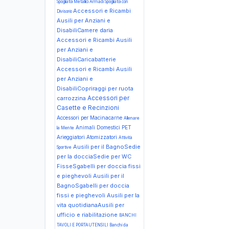
Spogliatoi Metallici Armadi Spogliatoi con
Accessori e Ricambi
Divisorio
Ausili per Anziani e
DisabiliCamere daria
Accessori e Ricambi Ausili
per Anziani e
DisabiliCaricabatterie
Accessori e Ricambi Ausili
per Anziani e
DisabiliCopriraggi per ruota
Accessori per
carrozzina
Casette e Recinzioni
Accessori per Macinacarne
Allenare
Animali Domestici PET
la Mente
Arieggiatori
Atomizzatori
Attività
Ausili per il BagnoSedie
Sportive
per la docciaSedie per WC
FisseSgabelli per doccia fissi
e pieghevoli
Ausili per il
BagnoSgabelli per doccia
fissi e pieghevoli
Ausili per la
vita quotidianaAusili per
ufficio e riabilitazione
BANCHI
TAVOLI E PORTAUTENSILI Banchi da