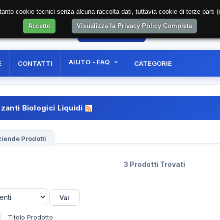
soltanto cookie tecnici senza alcuna raccolta dati, tuttavia cookie di terze part
Accetto
Visualizza la Privacy Policy Completa
1
AREA RISERVATA
REGISTRAZIONE UTE
AIUTO - FAQ
E
CONTATTI
CATEGORIE
zzanti Biologici Liquidi
iende Prodotti
3 Prodotti Trovati
Titolo Prodotto