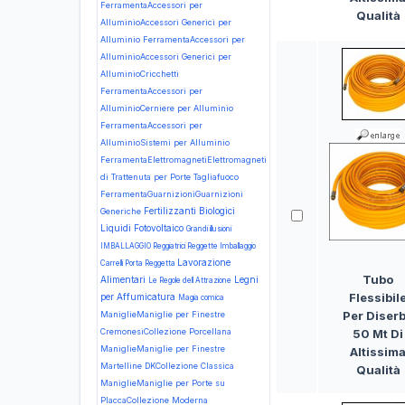
FerramentaAccessori per
Qualità
AlluminioAccessori Generici per
Alluminio
FerramentaAccessori per
AlluminioAccessori Generici per
AlluminioCricchetti
FerramentaAccessori per
AlluminioCerniere per Alluminio
FerramentaAccessori per
AlluminioSistemi per Alluminio
FerramentaElettromagnetiElettromagneti
di Trattenuta per Porte Tagliafuoco
FerramentaGuarnizioniGuarnizioni
Fertilizzanti Biologici
Generiche
Liquidi
Fotovoltaico
Grandi illusioni
IMBALLAGGIO Reggiatrici Reggette Imballaggio
Lavorazione
Carrelli Porta Reggetta
Tubo
Alimentari
Legni
Le Regole dell Attrazione
Flessibil
per Affumicatura
Magia comica
Per Diser
ManiglieManiglie per Finestre
50 Mt Di
CremonesiCollezione Porcellana
ManiglieManiglie per Finestre
Altissim
Martelline DKCollezione Classica
Qualità
ManiglieManiglie per Porte su
PlaccaCollezione Moderna