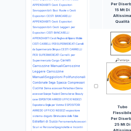
Per Diser
APPENDIABITI Cesti Espositori
15 Mt Di
Sovrapponibili Basi Ruote x Cesti
Altissim
Espositori
CESTI BANCARELLI
Qualità
APPENDIABITI Cesti Espositori
Sovrapponibili Cesti Leggeri per
Espositori
CESTI BANCARELLI
APPENDIABITI Cesti Pieghevoli Ripiano Mobile
CESTI CARRELLI PER SUPERMERCATI Carrelli
CESTI CARRELLI
da Supermercato Olimpus
PER SUPERMERCATI Carrelli per
Carrelli
Supermercato Cargo
Carrozzine ManualiCarrozzine
Leggere
Carrozzine
ManualiSeggioloni Polifunzionali
Combinate Sega Spacca
Compressori
Cucina
Donna accessori Portachiavi
Donna
accessori Sciarpe Foulard
Donna borse Beauty
case
ESPOSITORI ARREDO UFFICIO NEGOZI
ESPOSITORI
Espositori a Griglia per Vetrine
Tubo
ARREDO UFFICIO NEGOZI espositore
Flessibil
sistema dogato
Eliminazione delle Fobie
Per Diser
Estrattori di Succo
FerramentaAccessori
25 Mt Di
Scuri e PersianeSpagnolette e Incontri
Altissim