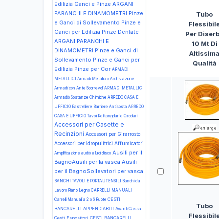
Edilizia Ganci e Pinze
ARGANI
PARANCHI E DINAMOMETRI Pinze
Tubo
e Ganci di Sollevamento Pinze e
Flessibil
Ganci per Edilizia Pinze Dentate
Per Diser
ARGANI PARANCHI E
10 Mt Di
DINAMOMETRI Pinze e Ganci di
Altissim
Sollevamento Pinze e Ganci per
Qualità
Edilizia Pinze per Cor
ARMADI
METALLICI Armadi Metallici x Archiviazione
Armadi con Ante Scorrevoli
ARMADI METALLICI
Armadio Sostanze Chimiche
ARREDO CASA E
UFFICIO Rastrelliere Barriere Antisosta
ARREDO
CASA E UFFICIO Tavoli Rettangolari e Circolari
Accessori per Casette e
Recinzioni
Accessori per Girarrosto
Accessori per Idropulitrici
Affumicatori
Ausili per il
Amplificazione audio e luci disco
BagnoAusili per la vasca
Ausili
per il BagnoSollevatori per vasca
BANCHI TAVOLI E PORTAUTENSILI Banchi da
Lavoro Piano Legno
CARRELLI MANUALI
CESTI
Carrelli Manuali a 2 o 6 Ruote
Tubo
BANCARELLI APPENDIABITI AvantiCassa
Flessibil
Cesti Espositori
CESTI BANCARELLI