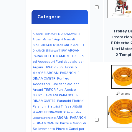
Categorie
Trolley D
ARGANI PARANCHI E DINAMOMETRI
Irrorazio
Argani Manuali Argani Manuali
E Diserbo 
STANDARD 400 1200
ARGANI PARANCHI E
Litri Moto
ARGANI
DINAMOMETRI Argani TIRFOR
2 Tempi
PARANCHI E DINAMOMETRI Funi
ed Accessori Funi dacciaio per
Argani TIRFOR Funi Acciaio
diam163
ARGANI PARANCHI E
DINAMOMETRI Funi ed
Accessori Funi dacciaio per
Argani TIRFOR Funi Acciao
diam115
ARGANI PARANCHI E
DINAMOMETRI Paranchi Elettrici
Paranchi Elettrici Trifase
ARGANI
PARANCHI E DINAMOMETRI Paranchi Man
ARGANI PARANCHI
Cromati Catena Inox
E DINAMOMETRI Pinze e Ganci di
Sollevamento Pinze e Ganci per