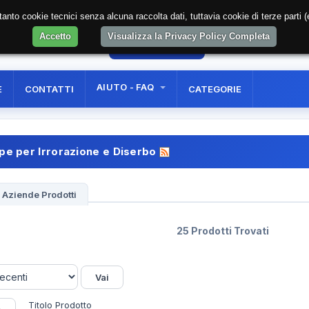
soltanto cookie tecnici senza alcuna raccolta dati, tuttavia cookie di terze part
Accetto
Visualizza la Privacy Policy Completa
2
AREA RISERVATA
REGISTRAZIONE UTE
AIUTO - FAQ
E
CONTATTI
CATEGORIE
e per Irrorazione e Diserbo
Aziende Prodotti
25 Prodotti Trovati
Titolo Prodotto