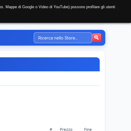
i (es. Mappe di Google o Video di YouTube) possono profilare gli utenti
NTE
REGISTRAZIONE AZIENDA
PREZZI-TARIFFE
#
Prezzo
Fine