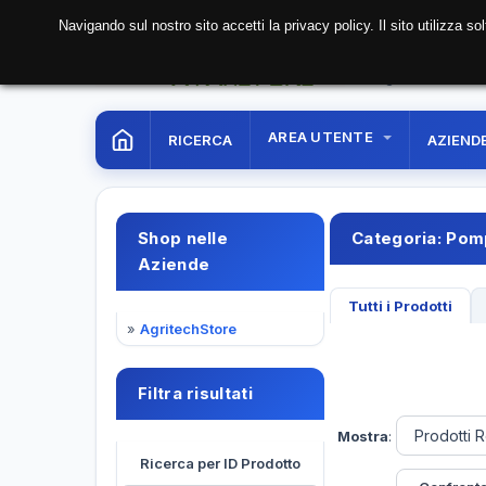
Navigando sul nostro sito accetti la privacy policy. Il sito utilizza 
09 Aug. 2026
11:29:5
AREA UTENTE
RICERCA
AZIEND
Shop nelle
Categoria:
Pomp
Aziende
Tutti i Prodotti
»
AgritechStore
Filtra risultati
Mostra
:
Ricerca per ID Prodotto