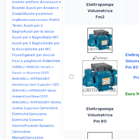
inserto antiforo
Accessori e
Elettropompa
Ricambi Ausili per Anziani e
Volumetrica
DisabiliRuote posteriori
Fm2
Analisi
Amplificazione audio e luci disco
Ausili per il
Terreni
BagnoAusili per la vasca
Ausili per il BagnoRialzi WC
Ausili per il BagnoSedie per
la docciaSedie per WC
Elettr
FisseSgabelli per doccia
Volume
fissi e pieghevoli
Bistecchiere
Pm 80
CARRELLI MANUALI Carrelli a
Pianali in Alluminio
CESTI
Pr
BANCARELLI APPENDIABITI
AvantiCassa Cesti Espositori
CESTI
BANCARELLI APPENDIABITI Banchi
Euro 
CESTI
Ambulanti Cesti Divisori
BANCARELLI APPENDIABITI RollPak
Carrozzine
Elettropompa
Scaffale Espositore
ElettricheCarrozzine
Volumetrica
Elettriche Esterno
Pm 80
InternoProdotti Bariatrici
Carrozzine
ManualiCarrozzine