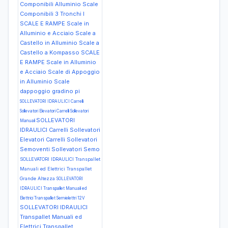
Componibili Alluminio Scale
Componibili 3 Tronchi I
SCALE E RAMPE Scale in
Alluminio e Acciaio Scale a
Castello in Alluminio Scale a
Castello a Kompasso
SCALE
E RAMPE Scale in Alluminio
e Acciaio Scale di Appoggio
in Alluminio Scale
dappoggio gradino pi
SOLLEVATORI IDRAULICI Carrelli
Sollevatori Elevatori Carrelli Sollevatori
SOLLEVATORI
Manuali
IDRAULICI Carrelli Sollevatori
Elevatori Carrelli Sollevatori
Semoventi Sollevatori Semo
SOLLEVATORI IDRAULICI Transpallet
Manuali ed Elettrici Transpallet
Grande Altezza
SOLLEVATORI
IDRAULICI Transpallet Manuali ed
Elettrici Transpallet Semielettri 12V
SOLLEVATORI IDRAULICI
Transpallet Manuali ed
Elettrici Transpallet