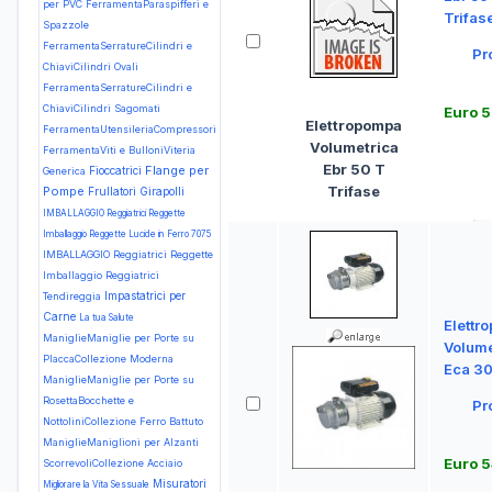
per PVC
FerramentaParaspifferi e
Trifas
Spazzole
FerramentaSerratureCilindri e
Pr
ChiaviCilindri Ovali
FerramentaSerratureCilindri e
ChiaviCilindri Sagomati
Euro 
Elettropompa
FerramentaUtensileriaCompressori
Volumetrica
FerramentaViti e BulloniViteria
Ebr 50 T
Flange per
Fioccatrici
Generica
Trifase
Pompe
Frullatori
Girapolli
IMBALLAGGIO Reggiatrici Reggette
Imballaggio Reggette Lucide in Ferro 7075
IMBALLAGGIO Reggiatrici Reggette
Imballaggio Reggiatrici
Impastatrici per
Tendireggia
Carne
La tua Salute
Elettr
ManiglieManiglie per Porte su
Volume
PlaccaCollezione Moderna
Eca 3
ManiglieManiglie per Porte su
RosettaBocchette e
Pr
NottoliniCollezione Ferro Battuto
ManiglieManiglioni per Alzanti
Euro 5
ScorrevoliCollezione Acciaio
Misuratori
Migliorare la Vita Sessuale