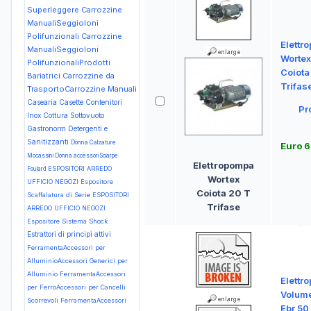
Superleggere
Carrozzine
ManualiSeggioloni
Polifunzionali
Carrozzine
Elettr
ManualiSeggioloni
Wortex
PolifunzionaliProdotti
Coiota
Bariatrici
Carrozzine da
Trifas
TrasportoCarrozzine Manuali
Casearia
Casette
Contenitori
Pr
Inox
Cottura Sottovuoto
Gastronorm
Detergenti e
Sanitizzanti
Donna Calzature
Euro 
Mocassini
Donna accessori Sciarpe
Elettropompa
ESPOSITORI ARREDO
Foulard
Wortex
UFFICIO NEGOZI Espositore
Coiota 20 T
Scaffalatura di Serie
ESPOSITORI
Trifase
ARREDO UFFICIO NEGOZI
Espositore Sistema Shock
Estrattori di principi attivi
FerramentaAccessori per
AlluminioAccessori Generici per
Alluminio
FerramentaAccessori
Elettr
per FerroAccessori per Cancelli
Volume
Scorrevoli
FerramentaAccessori
Ebr 50