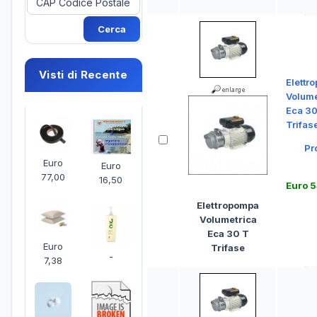
Visti di Recente
Elettr
Volume
Eca 30
Trifas
Pr
Euro
Euro
77,00
16,50
Euro 5
Elettropompa
Volumetrica
Eca 30 T
Euro
Trifase
-
7,38