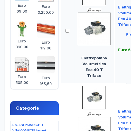
Euro
Euro
Elettr
69,00
3.250,00
Volume
Eca 40
Trifas
Pr
Euro
Euro
390,00
119,00
Euro 6
Elettropompa
Volumetrica
Eca 40 T
Trifase
Euro
Euro
505,00
165,50
Categorie
Elettr
Volume
Eca 50
ARGANI PARANCHI E
Trifas
DINAMOMETRI Argani