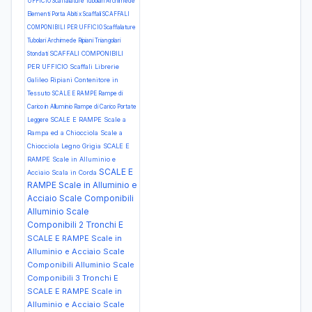
UFFICIO Scaffalature Tubolari Archimede
Elementi Porta Abiti x Scaffali
SCAFFALI
COMPONIBILI PER UFFICIO Scaffalature
Tubolari Archimede Ripiani Triangolari
SCAFFALI COMPONIBILI
Stondati
PER UFFICIO Scaffali Librerie
Galileo Ripiani Contenitore in
Tessuto
SCALE E RAMPE Rampe di
Carico in Alluminio Rampe di Carico Portate
SCALE E RAMPE Scale a
Leggere
Rampa ed a Chiocciola Scale a
Chiocciola Legno Grigia
SCALE E
RAMPE Scale in Alluminio e
SCALE E
Acciaio Scala in Corda
RAMPE Scale in Alluminio e
Acciaio Scale Componibili
Alluminio Scale
Componibili 2 Tronchi E
SCALE E RAMPE Scale in
Alluminio e Acciaio Scale
Componibili Alluminio Scale
Componibili 3 Tronchi E
SCALE E RAMPE Scale in
Alluminio e Acciaio Scale