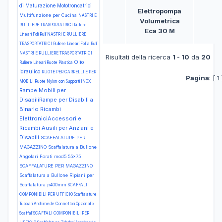
di Maturazione
Mototroncatrici
Elettropompa
Multifunzione per Cucina
NASTRI E
Volumetrica
RULLIERE TRASPORTATRICI Rulliere
Eca 30 M
Lineari Folli Rulli
NASTRI E RULLIERE
TRASPORTATRICI Rulliere Lineari Folli a Rulli
NASTRI E RULLIERE TRASPORTATRICI
Risultati della ricerca
1 - 10
da
20
Olio
Rulliere Lineari Ruote Plastica
Idraulico
RUOTE PER CARRELLI E PER
Pagina
: [ 1
MOBILI Ruote Nylon con Supporti INOX
Rampe Mobili per
DisabiliRampe per Disabili a
Binario
Ricambi
ElettroniciAccessori e
Ricambi Ausili per Anziani e
Disabili
SCAFFALATURE PER
MAGAZZINO Scaffalatura a Bullone
Angolari Forati mod5 55x75
SCAFFALATURE PER MAGAZZINO
Scaffalatura a Bullone Ripiani per
Scaffalatura p400mm
SCAFFALI
COMPONIBILI PER UFFICIO Scaffalature
Tubolari Archimede Connettori Opzionali x
Scaffali
SCAFFALI COMPONIBILI PER