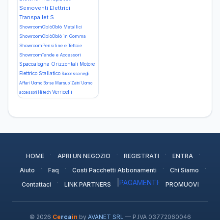
Semoventi Elettrici
Transpallet S
ShowroomOblòOblò Metallici
ShowroomOblòOblò in Gomma
ShowroomPensiline e Tettoie
ShowroomTende e Accessori
Spaccalegna Orizzontali Motore
Elettrico
Stallatico
Successo negli
Affari
Uomo Borse Marsupi Zaini
Uomo
Verricelli
accessori Hi tech
·
·
·
·
HOME
APRI UN NEGOZIO
REGISTRATI
ENTRA
·
·
·
·
Aiuto
Faq
Costi Pacchetti Abbonamenti
Chi Siamo
·
|
PAGAMENTI
·
Contattaci
LINK PARTNERS
PROMUOVI
© 2026
Ce
rca
in
by
AVANET SRL
— P.IVA 03772060046