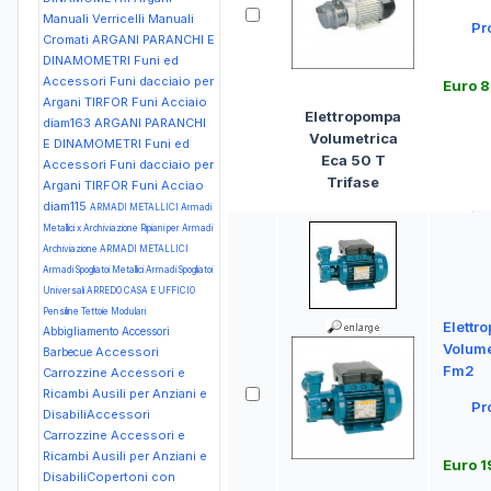
Manuali Verricelli Manuali
Pr
Cromati
ARGANI PARANCHI E
DINAMOMETRI Funi ed
Accessori Funi dacciaio per
Euro 8
Argani TIRFOR Funi Acciaio
Elettropompa
diam163
ARGANI PARANCHI
Volumetrica
E DINAMOMETRI Funi ed
Eca 50 T
Accessori Funi dacciaio per
Trifase
Argani TIRFOR Funi Acciao
diam115
ARMADI METALLICI Armadi
Metallici x Archiviazione Ripiani per Armadi
Archiviazione
ARMADI METALLICI
Armadi Spogliatoi Metallici Armadi Spogliatoi
Universali
ARREDO CASA E UFFICIO
Pensiline Tettoie Modulari
Elettr
Abbigliamento
Accessori
Volume
Accessori
Barbecue
Fm2
Carrozzine
Accessori e
Ricambi Ausili per Anziani e
Pr
DisabiliAccessori
Carrozzine
Accessori e
Ricambi Ausili per Anziani e
Euro 1
DisabiliCopertoni con