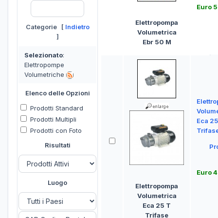
Euro 
Elettropompa
Categorie [
Indietro
Volumetrica
]
Ebr 50 M
Selezionato
:
Elettropompe
Volumetriche
Elenco delle Opzioni
Elettr
Prodotti Standard
Volume
Prodotti Multipli
Eca 25
Prodotti con Foto
Trifas
Risultati
Pr
Euro 
Luogo
Elettropompa
Volumetrica
Eca 25 T
Trifase