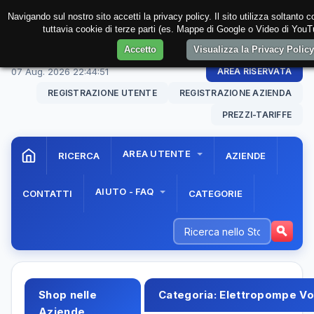
Navigando sul nostro sito accetti la privacy policy. Il sito utilizza soltanto 
tuttavia cookie di terze parti (es. Mappe di Google o Video di YouTu
Accetto
Visualizza la Privacy Polic
07 Aug. 2026
22:44:52
AREA RISERVATA
REGISTRAZIONE UTENTE
REGISTRAZIONE AZIENDA
PREZZI-TARIFFE
AREA UTENTE
RICERCA
AZIENDE
AIUTO - FAQ
CONTATTI
CATEGORIE
Shop nelle
Categoria:
Elettropompe Vo
Aziende