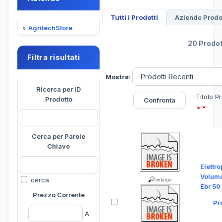
Tutti i Prodotti
Aziende Prodot
»
AgritechStore
20 Prodot
Filtra risultati
Mostra
:
Ricerca per ID
Titolo P
Prodotto
Cerca per Parole
Chiave
Elettr
Volume
cerca
Ebr 50
Prezzo Corrente
Pr
A