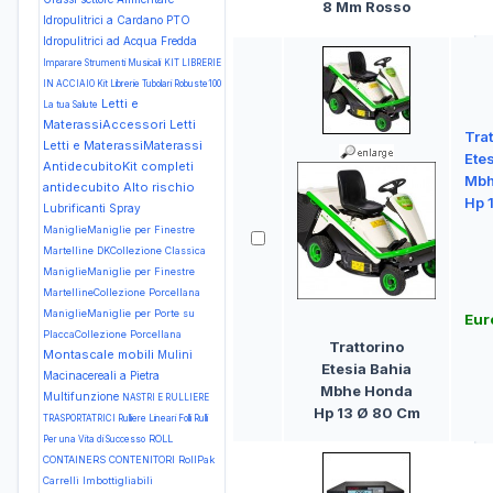
8 Mm Rosso
Idropulitrici a Cardano PTO
Idropulitrici ad Acqua Fredda
Imparare Strumenti Musicali
KIT LIBRERIE
IN ACCIAIO Kit Librerie Tubolari Robuste100
Letti e
La tua Salute
MaterassiAccessori Letti
Trat
Letti e MaterassiMaterassi
Ete
AntidecubitoKit completi
Mbh
antidecubito Alto rischio
Hp 
Lubrificanti Spray
ManiglieManiglie per Finestre
Martelline DKCollezione Classica
ManiglieManiglie per Finestre
MartellineCollezione Porcellana
ManiglieManiglie per Porte su
Eur
PlaccaCollezione Porcellana
Trattorino
Montascale mobili
Mulini
Etesia Bahia
Macinacereali a Pietra
Mbhe Honda
Multifunzione
NASTRI E RULLIERE
Hp 13 Ø 80 Cm
TRASPORTATRICI Rulliere Lineari Folli Rulli
ROLL
Per una Vita di Successo
CONTAINERS CONTENITORI RollPak
Carrelli Imbottigliabili