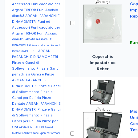
Cop
Accessori Funi dacciaio per
Imp
Argani TIRFOR Funi Acciaio
diam83
ARGANI PARANCHI E
Reb
DINAMOMETRI Funi ed
Accessori Funi dacciaio per
Argani TIRFOR Funi Acciao
diam115
ARGANI PARANCHI E
Eur
DINAMOMETRI Paranchi Elettrici Paranchi
ARGANI
Potenti STAR LIFTKET
Coperchio
PARANCHI E DINAMOMETRI
Impastatrice
Pinze e Ganci di
Sollevamento Pinze e Ganci
Reber
per Edilizia Ganci e Pinze
ARGANI PARANCHI E
DINAMOMETRI Pinze e Ganci
di Sollevamento Pinze e
Ganci per Edilizia Pinze
Dentate
ARGANI PARANCHI E
DINAMOMETRI Pinze e Ganci
Mis
di Sollevamento Pinze e
Umi
Ganci per Edilizia Pinze per
Cer
Cor
ARMADI METALLICI Armadi
Tes
Metallici x Archiviazione Ripiani per Armadi