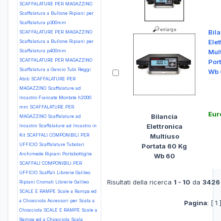
SCAFFALATURE PER MAGAZZINO
Scaffalatura a Bullone Ripiani per
Scaffalatura p300mm
Bil
SCAFFALATURE PER MAGAZZINO
Elet
Scaffalatura a Bullone Ripiani per
Scaffalatura p400mm
Mul
SCAFFALATURE PER MAGAZZINO
Por
Scaffalatura a Gancio Tubi Reggi
Wb 
Abiti
SCAFFALATURE PER
MAGAZZINO Scaffalature ad
Incastro Fiancate Montate h2000
mm
SCAFFALATURE PER
Eur
Bilancia
MAGAZZINO Scaffalature ad
Elettronica
Incastro Scaffalature ad Incastro in
Kit
SCAFFALI COMPONIBILI PER
Multiuso
UFFICIO Scaffalature Tubolari
Portata 60 Kg
Archimede Ripiani Portabottiglie
Wb 60
SCAFFALI COMPONIBILI PER
UFFICIO Scaffali Librerie Galileo
Risultati della ricerca
1 - 10
da
3426
Ripiani Cromati Librerie Galileo
SCALE E RAMPE Scale a Rampa ed
a Chiocciola Accessori per Scala a
Pagina
: [ 1 
Chiocciola
SCALE E RAMPE Scale a
Rampa ed a Chiocciola Scala