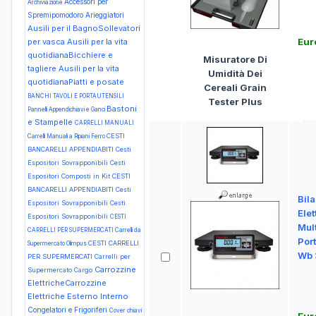
Accessori per
Archiviazione
Spremipomodoro
Arieggiatori
Ausili per il BagnoSollevatori
Eur
per vasca
Ausili per la vita
quotidianaBicchiere e
Misuratore Di
tagliere
Ausili per la vita
Umidità Dei
quotidianaPiatti e posate
Cereali Grain
BANCHI TAVOLI E PORTAUTENSILI
Tester Plus
Bastoni
Pannelli Appendichiavi e Ganci
e Stampelle
CARRELLI MANUALI
CESTI
Carrelli Manuali a Ripiani Ferro
BANCARELLI APPENDIABITI Cesti
Espositori Sovrapponibili Cesti
Espositori Composti in Kit
CESTI
BANCARELLI APPENDIABITI Cesti
Bil
Espositori Sovrapponibili Cesti
Elet
Espositori Sovrapponibili
CESTI
Mul
CARRELLI PER SUPERMERCATI Carrelli da
Por
CESTI CARRELLI
Supermercato Olimpus
Wb 
PER SUPERMERCATI Carrelli per
Carrozzine
Supermercato Cargo
ElettricheCarrozzine
Elettriche Esterno Interno
Congelatori e Frigoriferi
Cover chiavi