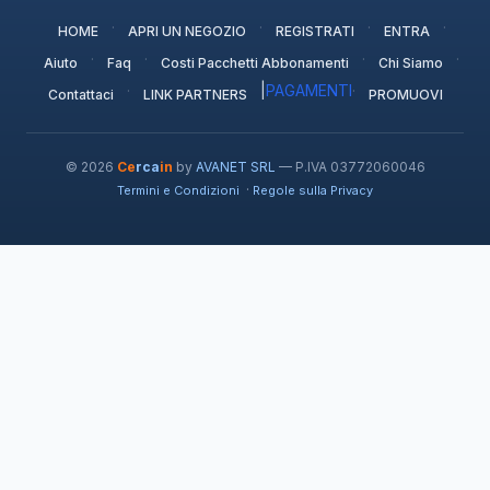
·
·
·
·
HOME
APRI UN NEGOZIO
REGISTRATI
ENTRA
·
·
·
·
Aiuto
Faq
Costi Pacchetti Abbonamenti
Chi Siamo
·
|
PAGAMENTI
·
Contattaci
LINK PARTNERS
PROMUOVI
© 2026
Ce
rca
in
by
AVANET SRL
— P.IVA 03772060046
·
Termini e Condizioni
Regole sulla Privacy