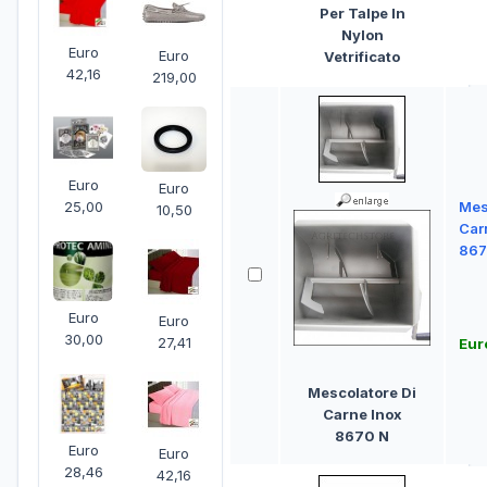
Per Talpe In
Nylon
Euro
Euro
Vetrificato
42,16
219,00
Euro
Euro
25,00
Mes
10,50
Car
867
Euro
Euro
30,00
27,41
Eur
Mescolatore Di
Carne Inox
8670 N
Euro
Euro
28,46
42,16