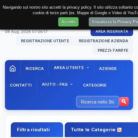
Navigando sul nostro sito accetti la privacy policy. Il sito utilizza soltanto c
cookie di terze parti (es. Mappe di Google o Video di YouTu
Accetto
Visualizza la Privacy P
08 Aug. 2026
07:06:18
AREA RISERVATA
REGISTRAZIONE UTENTE
REGISTRAZIONE AZIENDA
PREZZI-TARIFFE
AREA UTENTE
RICERCA
AZIENDE
AIUTO - FAQ
CONTATTI
CATEGORIE
Filtra risultati
Tutte le Categorie