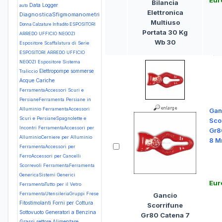
Eur
Bilancia
Data Logger
auto
Elettronica
DiagnosticaSfigmomanometri
Multiuso
ESPOSITORI
Donna Calzature Infradito
Portata 30 Kg
ARREDO UFFICIO NEGOZI
Wb 30
Espositore Scaffalatura di Serie
ESPOSITORI ARREDO UFFICIO
NEGOZI Espositore Sistema
Elettropompe sommerse
Traliccio
Acque Cariche
FerramentaAccessori Scuri e
PersianeFerramenta Persiane in
Alluminio
FerramentaAccessori
Gan
Scuri e PersianeSpagnolette e
Sco
Incontri
FerramentaAccessori per
Gr8
AlluminioCerniere per Alluminio
8 M
FerramentaAccessori per
FerroAccessori per Cancelli
Scorrevoli
FerramentaFerramenta
GenericaSistemi Generici
Eur
FerramentaTutto per il Vetro
FerramentaUtensileriaGruppi Frese
Gancio
Fitostimolanti
Forni per Cottura
Scorrifune
Sottovuoto
Generatori a Benzina
Gr80 Catena 7
Grassi settore Alimentare