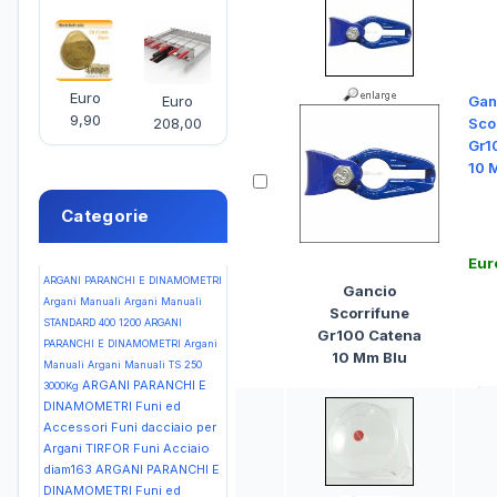
Euro
Euro
Gan
9,90
208,00
Sco
Gr1
10 
Categorie
Eur
ARGANI PARANCHI E DINAMOMETRI
Gancio
Argani Manuali Argani Manuali
Scorrifune
STANDARD 400 1200
ARGANI
Gr100 Catena
PARANCHI E DINAMOMETRI Argani
10 Mm Blu
Manuali Argani Manuali TS 250
ARGANI PARANCHI E
3000Kg
DINAMOMETRI Funi ed
Accessori Funi dacciaio per
Argani TIRFOR Funi Acciaio
diam163
ARGANI PARANCHI E
DINAMOMETRI Funi ed