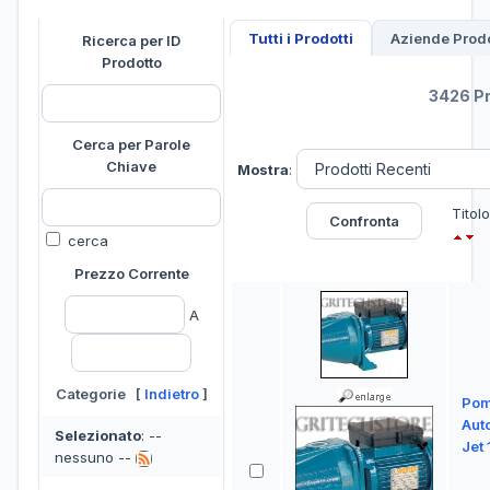
Tutti i Prodotti
Aziende Prodo
Ricerca per ID
Prodotto
3426 Pr
Cerca per Parole
Chiave
Mostra
:
Titol
cerca
Prezzo Corrente
A
Categorie [
Indietro
]
Po
Aut
Selezionato
: --
Jet
nessuno --