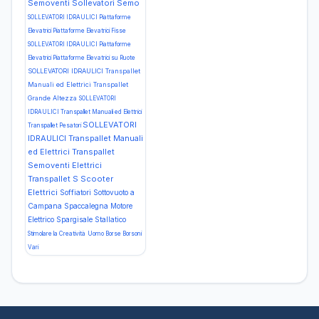
Semoventi Sollevatori Semo
SOLLEVATORI IDRAULICI Piattaforme
Elevatrici Piattaforme Elevatrici Fisse
SOLLEVATORI IDRAULICI Piattaforme
Elevatrici Piattaforme Elevatrici su Ruote
SOLLEVATORI IDRAULICI Transpallet
Manuali ed Elettrici Transpallet
Grande Altezza
SOLLEVATORI
IDRAULICI Transpallet Manuali ed Elettrici
SOLLEVATORI
Transpallet Pesatori
IDRAULICI Transpallet Manuali
ed Elettrici Transpallet
Semoventi Elettrici
Transpallet S
Scooter
Elettrici
Soffiatori
Sottovuoto a
Campana
Spaccalegna Motore
Elettrico
Spargisale
Stallatico
Stimolare la Creatività
Uomo Borse Borsoni
Vari