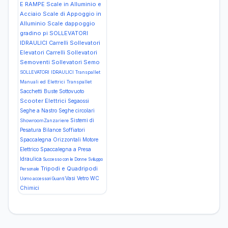
E RAMPE Scale in Alluminio e
Acciaio Scale di Appoggio in
Alluminio Scale dappoggio
gradino pi
SOLLEVATORI
IDRAULICI Carrelli Sollevatori
Elevatori Carrelli Sollevatori
Semoventi Sollevatori Semo
SOLLEVATORI IDRAULICI Transpallet
Manuali ed Elettrici Transpallet
Sacchetti Buste Sottovuoto
Scooter Elettrici
Segaossi
Seghe a Nastro
Seghe circolari
Sistemi di
ShowroomZanzariere
Pesatura Bilance
Soffiatori
Spaccalegna Orizzontali Motore
Elettrico
Spaccalegna a Presa
Idraulica
Successo con le Donne
Sviluppo
Tripodi e Quadripodi
Personale
Vasi Vetro
WC
Uomo accessori Guanti
Chimici