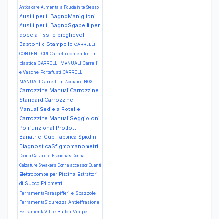
Anticalcare
Aumenta la Fiducia in te Stesso
Ausili per il BagnoManiglioni
Ausili per il BagnoSgabelli per
doccia fissi e pieghevoli
Bastoni e Stampelle
CARRELLI
CONTENITORI Carrelli contenitori in
plastica
CARRELLI MANUALI Carrelli
e Vasche Portafusti
CARRELLI
MANUALI Carrelli in Acciaio INOX
Carrozzine ManualiCarrozzine
Standard
Carrozzine
ManualiSedie a Rotelle
Carrozzine ManualiSeggioloni
PolifunzionaliProdotti
Bariatrici
Cubi fabbrica Spiedini
DiagnosticaSfigmomanometri
Donna Calzature Espadrillas
Donna
Calzature Sneakers
Donna accessori Guanti
Elettropompe per Piscina
Estrattori
di Succo
Etilometri
FerramentaParaspifferi e Spazzole
FerramentaSicurezza Antieffrazione
FerramentaViti e BulloniViti per