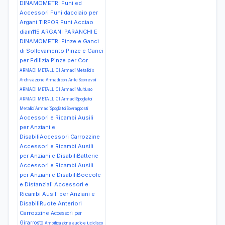
DINAMOMETRI Funi ed
Accessori Funi dacciaio per
Argani TIRFOR Funi Acciao
diam115
ARGANI PARANCHI E
DINAMOMETRI Pinze e Ganci
di Sollevamento Pinze e Ganci
per Edilizia Pinze per Cor
ARMADI METALLICI Armadi Metallici x
Archiviazione Armadi con Ante Scorrevoli
ARMADI METALLICI Armadi Multiuso
ARMADI METALLICI Armadi Spogliatoi
Metallici Armadi Spogliatoi Sovrapposti
Accessori e Ricambi Ausili
per Anziani e
DisabiliAccessori Carrozzine
Accessori e Ricambi Ausili
per Anziani e DisabiliBatterie
Accessori e Ricambi Ausili
per Anziani e DisabiliBoccole
e Distanziali
Accessori e
Ricambi Ausili per Anziani e
DisabiliRuote Anteriori
Carrozzine
Accessori per
Girarrosto
Amplificazione audio e luci disco