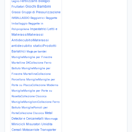
Fertilizzanti Biologici
Legno
Giochi Bambini
Frullatori
Grassi
Gruppi di Pressurizzazione
IMBALLAGGIO Reggiatrici Reggette
Imballaggio Reggette in
Letti e
Impastatrici
Polipropilene
MaterassiMaterassi
AntidecubitoMaterassi
antidecubito staticiProdotti
Bariatrici
Magia per bambini
ManiglieManiglie per Finestre
Martelline DKCollezione Ferro
Battuto
ManiglieManiglie per
Finestre MartellineCollezione
Porcellana
ManiglieManiglie per
Porte su PlaccaCollezione Moderna
ManiglieManiglie per Porte su
RosettaCollezione Classica
ManiglieManiglioniCollezione Ferro
Battuto
ManigliePomoli per
Metal
PorteCollezione Classica
Detector e Cercametalli
Micro magia
Minicicli
Misuratori Umidita
Cereali
Motocarriole Transporter