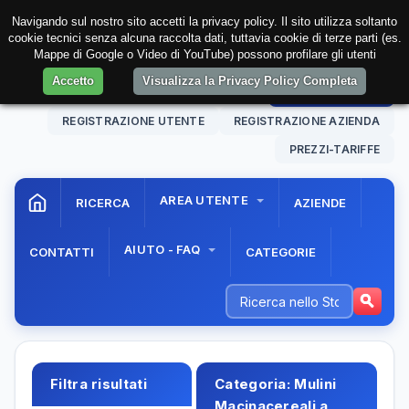
Navigando sul nostro sito accetti la privacy policy. Il sito utilizza soltanto
cookie tecnici senza alcuna raccolta dati, tuttavia cookie di terze parti (es.
Mappe di Google o Video di YouTube) possono profilare gli utenti
Accetto
Visualizza la Privacy Policy Completa
08 Aug. 2026
15:00:18
AREA RISERVATA
REGISTRAZIONE UTENTE
REGISTRAZIONE AZIENDA
PREZZI-TARIFFE
AREA UTENTE
RICERCA
AZIENDE
AIUTO - FAQ
CONTATTI
CATEGORIE
Filtra risultati
Categoria:
Mulini
Macinacereali a