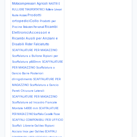
Motocompressori Agricoli
NASTRI E
RULLIERE TRASPORTATRICI Rulliere Lineari
Prodotti
Ruote Acciaio
ortopediciCollo
Prodotti per
Ricambi
Piscine
Relazioni Personali
ElettroniciAccessori e
Ricambi Ausili per Anziani e
Disabili
Rider Falciatutto
SCAFFALATURE PER MAGAZZINO
Scaffalatura a Bullone Ripiani per
Scaffalatura p800mm
SCAFFALATURE
PER MAGAZZINO Scaffalatura a
Gancio Barre Posteriori
dIrrigidimento
SCAFFALATURE PER
MAGAZZINO Scaffalatura a Gancio
Pareti Chiusure Laterali
SCAFFALATURE PER MAGAZZINO
Scaffalature ad Incastro Fiancate
Montate h4000 mm
SCAFFALATURE
PER MAGAZZINO Scaffali a Caselle Fisse
SCAFFALI COMPONIBILI PER UFFICIO
Scaffali Librerie Galileo Ripiani
Acciaio Inox per Galileo
SCAFFALI