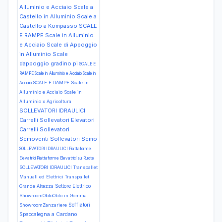
Alluminio e Acciaio Scale a
Castello in Alluminio Scale a
Castello a Kompasso
SCALE
E RAMPE Scale in Alluminio
e Acciaio Scale di Appoggio
in Alluminio Scale
dappoggio gradino pi
SCALE E
RAMPE Scale in Alluminio e Acciaio Scale in
SCALE E RAMPE Scale in
Acciaio
Alluminio e Acciaio Scale in
Alluminio x Agricoltura
SOLLEVATORI IDRAULICI
Carrelli Sollevatori Elevatori
Carrelli Sollevatori
Semoventi Sollevatori Semo
SOLLEVATORI IDRAULICI Piattaforme
Elevatrici Piattaforme Elevatrici su Ruote
SOLLEVATORI IDRAULICI Transpallet
Manuali ed Elettrici Transpallet
Settore Elettrico
Grande Altezza
ShowroomOblòOblò in Gomma
Soffiatori
ShowroomZanzariere
Spaccalegna a Cardano