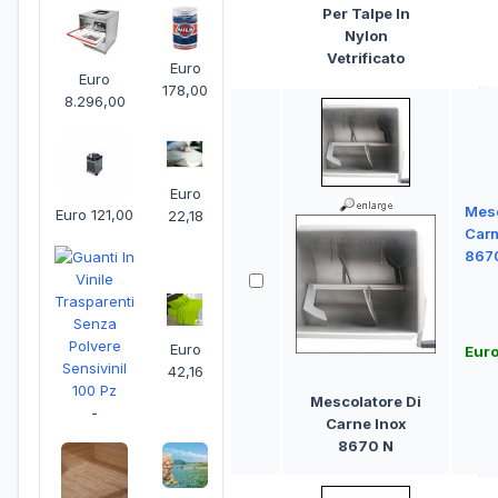
Per Talpe In
Nylon
Vetrificato
Euro
Euro
178,00
8.296,00
Euro
Mesc
Euro 121,00
22,18
Carn
867
Euro
Eur
42,16
Mescolatore Di
-
Carne Inox
8670 N