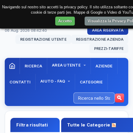
Navigando sul nostro sito accetti la privacy policy. Il sito utilizza soltanto c
cookie di terze parti (es. Mappe di Google o Video di YouTub
Accetto
Visualizza la Privacy Po
06 Aug. 2026
08:42:41
AREA RISERVATA
REGISTRAZIONE UTENTE
REGISTRAZIONE AZIENDA
PREZZI-TARIFFE
AREA UTENTE
RICERCA
AZIENDE
AIUTO - FAQ
CONTATTI
CATEGORIE
Filtra risultati
Tutte le Categorie