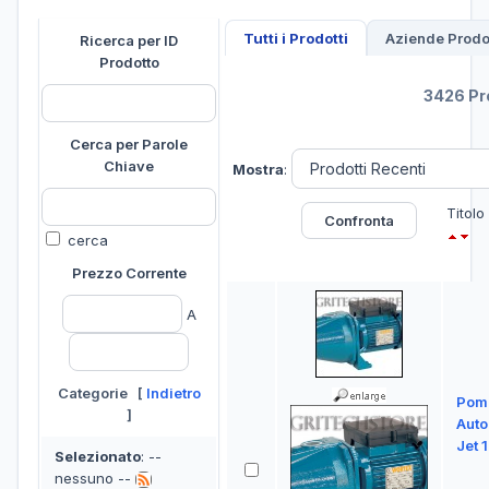
Tutti i Prodotti
Aziende Prodot
Ricerca per ID
Prodotto
3426 Pro
Cerca per Parole
Chiave
Mostra
:
Titolo
cerca
Prezzo Corrente
A
Categorie [
Indietro
Pom
]
Aut
Jet 
Selezionato
: --
nessuno --