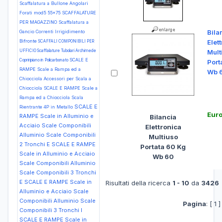
Scaffalatura a Bullone Angolari
Forati mod5 55x75
SCAFFALATURE
PER MAGAZZINO Scaffalatura a
Bila
Gancio Correnti Irrigidimento
Bifronte
Elet
SCAFFALI COMPONIBILI PER
UFFICIO Scaffalature Tubolari Archimede
Mult
SCALE E
Copriripiano in Policarbonato
Port
RAMPE Scale a Rampa ed a
Wb 
Chiocciola Accessori per Scala a
Chiocciola
SCALE E RAMPE Scale a
Rampa ed a Chiocciola Scala
SCALE E
Rientrante 4P in Metallo
Eur
RAMPE Scale in Alluminio e
Bilancia
Acciaio Scale Componibili
Elettronica
Alluminio Scale Componibili
Multiuso
2 Tronchi E
SCALE E RAMPE
Portata 60 Kg
Scale in Alluminio e Acciaio
Wb 60
Scale Componibili Alluminio
Scale Componibili 3 Tronchi
E
SCALE E RAMPE Scale in
Risultati della ricerca
1 - 10
da
3426
Alluminio e Acciaio Scale
Componibili Alluminio Scale
Pagina
: [ 1 
Componibili 3 Tronchi I
SCALE E RAMPE Scale in