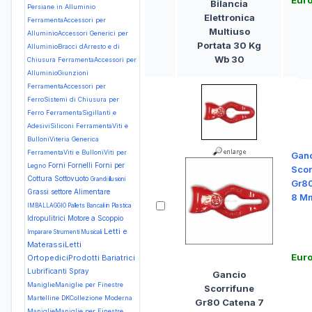
Eur
Bilancia
Persiane in Alluminio
Elettronica
FerramentaAccessori per
Multiuso
AlluminioAccessori Generici per
Portata 30 Kg
AlluminioBracci dArresto e di
Wb 30
Chiusura
FerramentaAccessori per
AlluminioGiunzioni
FerramentaAccessori per
FerroSistemi di Chiusura per
Ferro
FerramentaSigillanti e
AdesiviSiliconi
FerramentaViti e
BulloniViteria Generica
FerramentaViti e BulloniViti per
Gan
Forni Fornelli
Forni per
Legno
Scor
Cottura Sottovuoto
Grandi illusioni
Gr80
Grassi settore Alimentare
8 M
IMBALLAGGIO Pallets Bancali in Plastica
Idropulitrici Motore a Scoppio
Letti e
Imparare Strumenti Musicali
MaterassiLetti
Euro
OrtopediciProdotti Bariatrici
Lubrificanti Spray
Gancio
ManiglieManiglie per Finestre
Scorrifune
Martelline DKCollezione Moderna
Gr80 Catena 7
ManiglieManiglie per Finestre