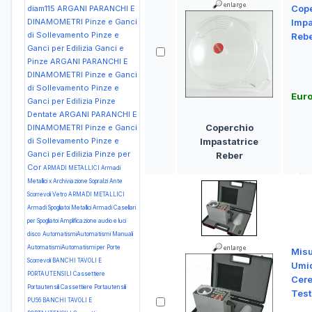
Cope
diam115
ARGANI PARANCHI E
DINAMOMETRI Pinze e Ganci
Impa
di Sollevamento Pinze e
Reb
Ganci per Edilizia Ganci e
Pinze
ARGANI PARANCHI E
DINAMOMETRI Pinze e Ganci
di Sollevamento Pinze e
Euro
Ganci per Edilizia Pinze
Dentate
ARGANI PARANCHI E
Coperchio
DINAMOMETRI Pinze e Ganci
di Sollevamento Pinze e
Impastatrice
Ganci per Edilizia Pinze per
Reber
Cor
ARMADI METALLICI Armadi
Metallici x Archiviazione Sopralzi Ante
Scorrevoli Vetro
ARMADI METALLICI
Armadi Spogliatoi Metallici Armadi Casellari
per Spogliatoi
Amplificazione audio e luci
disco
AutomatismiAutomatismi Manuali
AutomatismiAutomatismi per Porte
Misu
Scorrevoli
BANCHI TAVOLI E
Umid
PORTAUTENSILI Cassettiere
Cere
Portautensili Cassettiere Portautensili
Test
PU56
BANCHI TAVOLI E