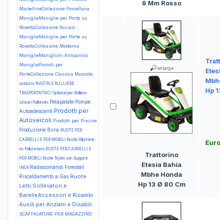
8 Mm Rosso
MartellineCollezione Porcellana
ManiglieManiglie per Porte su
RosettaCollezione Acciaio
ManiglieManiglie per Porte su
RosettaCollezione Moderna
ManiglieManiglioni Antipanico
Trat
ManigliePomoli per
Etes
PorteCollezione Classica
Mascotte
Mbh
costumi
NASTRI E RULLIERE
Hp 1
TRASPORTATRICI Optional per Rulliere
Pelapatate
Pompe
Lineari
Palloncini
Prodotti per
Autoadescanti
Autoveicoli
Prodotti per Piscine
Produzione Birra
RUOTE PER
CARRELLI E PER MOBILI Ruote Alluminio
Eur
riv Poliuretano
RUOTE PER CARRELLI E
Trattorino
PER MOBILI Ruote Nylon con Supporti
Etesia Bahia
Radiocomandi Forestali
INOX
Mbhe Honda
Ruote
Riscaldamento a Gas
Hp 13 Ø 80 Cm
Letti Sollevatori e
BarelleAccessori e Ricambi
Ausili per Anziani e Disabili
SCAFFALATURE PER MAGAZZINO