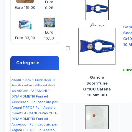
Euro
Euro 119,00
0,28
Gan
Euro
Scor
Euro 33,00
16,50
Gr10
10 M
Categorie
Eur
Gancio
ARGANI PARANCHI E DINAMOMETRI
Scorrifune
Argani Manuali Verricelli Manuali Metalli
Gr100 Catena
ARGANI PARANCHI E
Inox
10 Mm Blu
DINAMOMETRI Funi ed
Accessori Funi dacciaio per
Argani TIRFOR Funi Acciaio
diam83
ARGANI PARANCHI E
DINAMOMETRI Funi ed
Accessori Funi dacciaio per
Argani TIRFOR Funi Acciao