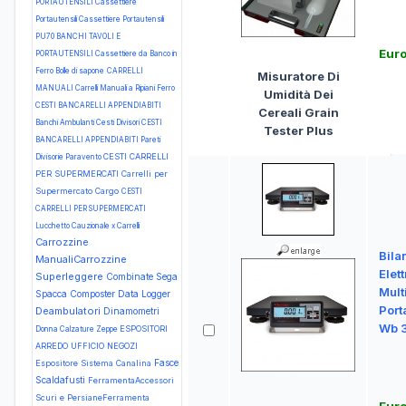
PORTAUTENSILI Cassettiere
Portautensili Cassettiere Portautensili
PU70
BANCHI TAVOLI E
Eur
PORTAUTENSILI Cassettiere da Banco in
Ferro
Bolle di sapone
CARRELLI
Misuratore Di
MANUALI Carrelli Manuali a Ripiani Ferro
Umidità Dei
CESTI BANCARELLI APPENDIABITI
Cereali Grain
Banchi Ambulanti Cesti Divisori
CESTI
Tester Plus
BANCARELLI APPENDIABITI Pareti
CESTI CARRELLI
Divisorie Paravento
PER SUPERMERCATI Carrelli per
Supermercato Cargo
CESTI
CARRELLI PER SUPERMERCATI
Lucchetto Cauzionale x Carrelli
Carrozzine
Bila
ManualiCarrozzine
Elet
Superleggere
Combinate Sega
Mult
Spacca
Composter
Data Logger
Port
Deambulatori
Dinamometri
Wb 
ESPOSITORI
Donna Calzature Zeppe
ARREDO UFFICIO NEGOZI
Fasce
Espositore Sistema Canalina
Scaldafusti
FerramentaAccessori
Scuri e PersianeFerramenta