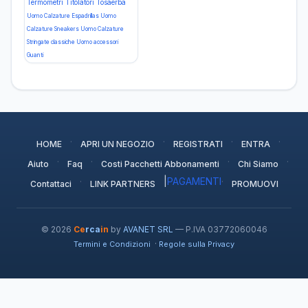
Termometri
Titolatori
Tosaerba
Uomo Calzature Espadrillas
Uomo
Calzature Sneakers
Uomo Calzature
Stringate classiche
Uomo accessori
Guanti
·
·
·
·
HOME
APRI UN NEGOZIO
REGISTRATI
ENTRA
·
·
·
·
Aiuto
Faq
Costi Pacchetti Abbonamenti
Chi Siamo
·
|
PAGAMENTI
·
Contattaci
LINK PARTNERS
PROMUOVI
© 2026
Ce
rca
in
by
AVANET SRL
— P.IVA 03772060046
·
Termini e Condizioni
Regole sulla Privacy