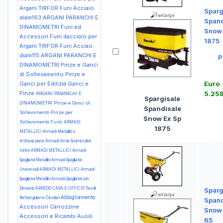
Argani TIRFOR Funi Acciaio
Sparg
diam163
ARGANI PARANCHI E
Spand
DINAMOMETRI Funi ed
Snow 
Accessori Funi dacciaio per
1875
Argani TIRFOR Funi Acciao
diam115
ARGANI PARANCHI E
P
DINAMOMETRI Pinze e Ganci
di Sollevamento Pinze e
Euro
Ganci per Edilizia Ganci e
Pinze
5.25
ARGANI PARANCHI E
Spargisale
DINAMOMETRI Pinze e Ganci di
Spandisale
Sollevamento Pinze per
Snow Ex Sp
Sollevamento Fusti
ARMADI
1875
METALLICI Armadi Metallici x
Archiviazione Armadi Ante Scorrevoli in
Vetro
ARMADI METALLICI Armadi
Spogliatoi Metallici Armadi Spogliatoi
Universali
ARMADI METALLICI Armadi
Spogliatoi Metallici Armadi Spogliatoi con
Divisorio
ARREDO CASA E UFFICIO Tavoli
Sparg
Abbigliamento
Rettangolari e Circolari
Spand
Accessori Carrozzine
Snow 
Accessori e Ricambi Ausili
65