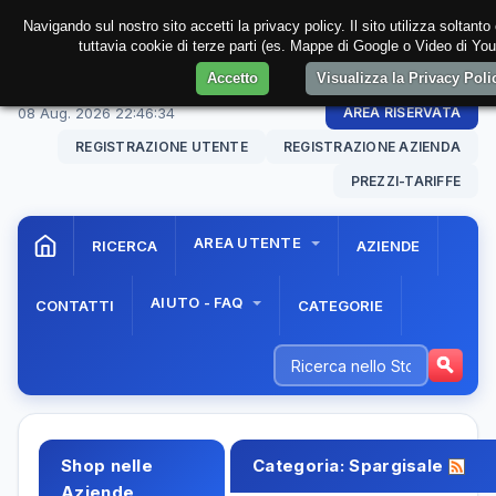
Navigando sul nostro sito accetti la privacy policy. Il sito utilizza soltant
tuttavia cookie di terze parti (es. Mappe di Google o Video di You
Accetto
Visualizza la Privacy Pol
08 Aug. 2026
22:46:35
AREA RISERVATA
REGISTRAZIONE UTENTE
REGISTRAZIONE AZIENDA
PREZZI-TARIFFE
AREA UTENTE
RICERCA
AZIENDE
AIUTO - FAQ
CONTATTI
CATEGORIE
Shop nelle
Categoria:
Spargisale
Aziende