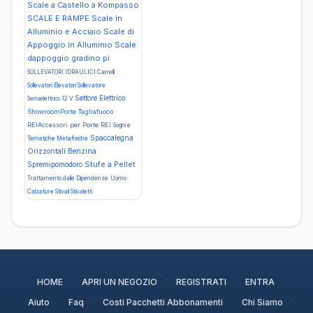
Scale a Castello a Kompasso
SCALE E RAMPE Scale in
Alluminio e Acciaio Scale di
Appoggio in Alluminio Scale
dappoggio gradino pi
SOLLEVATORI IDRAULICI Carrelli
Sollevatori Elevatori Sollevatore
Settore Elettrico
Semielettrico 12 V
ShowroomPorte Tagliafuoco
REIAccessori per Porte REI
Sogni e
Spaccalegna
Tematiche Metafisiche
Orizzontali Benzina
Stufe a Pellet
Spremipomodoro
Trattamento dalle Dipendenze
Uomo
Calzature Stivali Stivaletti
·
·
·
·
HOME
APRI UN NEGOZIO
REGISTRATI
ENTRA
·
·
·
·
Aiuto
Faq
Costi Pacchetti Abbonamenti
Chi Siamo