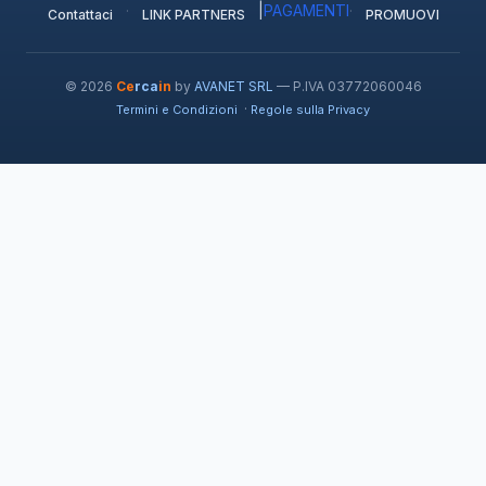
·
|
PAGAMENTI
·
Contattaci
LINK PARTNERS
PROMUOVI
© 2026
Ce
rca
in
by
AVANET SRL
— P.IVA 03772060046
·
Termini e Condizioni
Regole sulla Privacy