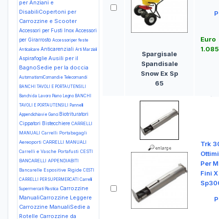
per Anziani e
DisabiliCopertoni per
P
Carrozzine e Scooter
Accessori per Fusti Inox
Accessori
Euro
per Girarrosto
Accessori per feste
1.08
Anticarenziali
Anticalcare
Arti Marziali
Spargisale
Ausili per il
Aspirafoglie
Spandisale
BagnoSedie per la doccia
Snow Ex Sp
AutomatismiComandi e Telecomandi
65
BANCHI TAVOLI E PORTAUTENSILI
Banchi da Lavoro Piano Legno
BANCHI
TAVOLI E PORTAUTENSILI Pannelli
Biotrituratori
Appendichiavi e Ganci
Cippatori
Bistecchiere
CARRELLI
MANUALI Carrelli Portabagagli
Aereoporti
CARRELLI MANUALI
Trk 3
Carrelli e Vasche Portafusti
CESTI
Ottim
BANCARELLI APPENDIABITI
Per Ma
Bancarelle Espositive Rigide
CESTI
Fini X
CARRELLI PER SUPERMERCATI Carrelli
Sp30
Carrozzine
Supermercati Plastica
ManualiCarrozzine Leggere
P
Carrozzine ManualiSedie a
Rotelle
Carrozzine da