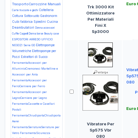
Euro
TrasportoCarrozzine Manuali
Trk 3000 Kit
Coltelleria
Carte truccate e giochi
Ottimizzatore
Cottura Sottovuoto Gastronorm
Per Materiali
Cubi fabbrica Spiedini
Cucina
Fini X
Deambulatori
Donna accessori
Sp3000
Cuffie Cappelli
Donna borse Beauty case
ESPOSITORI ARREDO UFFICIO
Elettropompe
NEGOZI Serie GD
Volumetriche
Elettropompe per
Pozzi
Estrattori di Succo
FerramentaAccessori per
AlluminioCremonesi Martelline e
Vibra
Accessori per Anta
Sp575
FerramentaAccessori per
080
FerroCerniere per Ferro
P
FerramentaAccessori per
LegnoCerniere per Legno
FerramentaCassette e Casellari
Euro
Postali
FerramentaChiudiportaChiudiporta
Aerei
Vibratore Per
FerramentaSerratureSerrature per
Sp575 Vbr
Vetro
FerramentaSicurezza
080