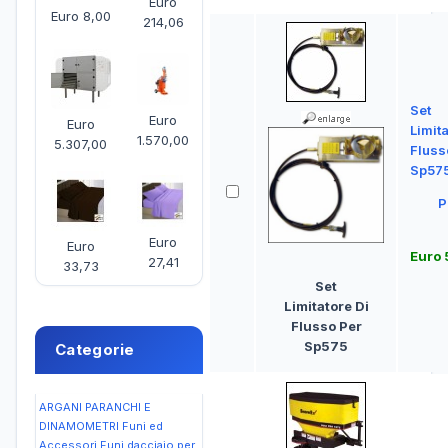
Euro
Euro 8,00
214,06
Set
Euro
Euro
Limita
1.570,00
5.307,00
Fluss
Sp57
P
Euro
Euro
Euro 
27,41
33,73
Set
Limitatore Di
Flusso Per
Sp575
Categorie
ARGANI PARANCHI E
DINAMOMETRI Funi ed
Accessori Funi dacciaio per