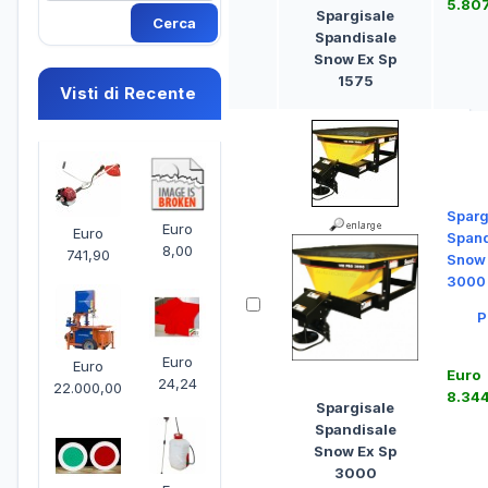
5.80
Spargisale
Spandisale
Snow Ex Sp
1575
Visti di Recente
Sparg
Euro
Euro
Spand
8,00
741,90
Snow 
3000
P
Euro
Euro
Euro
24,24
22.000,00
8.34
Spargisale
Spandisale
Snow Ex Sp
3000