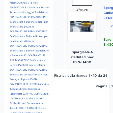
SCAFFALATURE PER
Mobili
Sparg
MAGAZZINO Scaffalatura a Bullone
Cadu
Accessori Montaggio Scaffalatura
SCAFFALATURE PER MAGAZZINO
Ex S
Scaffalatura a Bullone Ripiani per
P
Scaffalatura p300mm
SCAFFALATURE PER MAGAZZINO
Scaffalatura a Bullone Ripiani per
Euro
Scaffalatura p600mm
8.43
SCAFFALATURE PER MAGAZZINO
Scaffalatura a Bullone Scaffalature
Spargisale A
a Bullone in Kit
SCAFFALATURE
Caduta Snow
PER MAGAZZINO Scaffalatura a
Ex Sd1400
Gancio Pareti Chiusure Laterali
SCAFFALATURE PER MAGAZZINO
Scaffalature ad Incastro Travi per
Risultati della ricerca
1 - 10
da
29
Sostegno Ripiani
SCAFFALI
COMPONIBILI PER UFFICIO Scaffalature
Pagina
: [ 
Tubolari Archimede Copriripiano in
SCAFFALI COMPONIBILI
Policarbonato
PER UFFICIO Scaffali Librerie
Galileo Ripiani Contenitore in
Tessuto
SCALE E RAMPE Scale a
Rampa ed a Chiocciola Scala