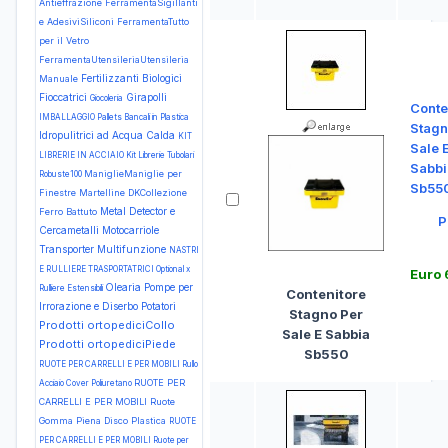
Antieffrazione
FerramentaSigillanti
e AdesiviSiliconi
FerramentaTutto
per il Vetro
FerramentaUtensileriaUtensileria
Fertilizzanti Biologici
Manuale
Fioccatrici
Girapolli
Giocoleria
Conte
IMBALLAGGIO Pallets Bancali in Plastica
Stagn
Idropulitrici ad Acqua Calda
KIT
Sale 
LIBRERIE IN ACCIAIO Kit Librerie Tubolari
Sabbi
ManiglieManiglie per
Robuste100
Sb55
Finestre Martelline DKCollezione
Metal Detector e
Ferro Battuto
P
Cercametalli
Motocarriole
Transporter
Multifunzione
NASTRI
E RULLIERE TRASPORTATRICI Optional x
Euro
Olearia
Pompe per
Rulliere Estensibili
Contenitore
Irrorazione e Diserbo
Potatori
Stagno Per
Prodotti ortopediciCollo
Sale E Sabbia
Prodotti ortopediciPiede
Sb550
RUOTE PER CARRELLI E PER MOBILI Rullo
RUOTE PER
Acciaio Cover Poliuretano
CARRELLI E PER MOBILI Ruote
Gomma Piena Disco Plastica
RUOTE
PER CARRELLI E PER MOBILI Ruote per