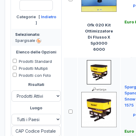
P
Categorie [
Indietro
Euro 
]
Ofk 020 Kit
Ottimizzatore
Selezionato
:
Di Flusso X
Spargisale
Sp3000
6000
Elenco delle Opzioni
Prodotti Standard
Prodotti Multipli
Prodotti con Foto
Risultati
Sparg
Spand
Snow 
1575
Luogo
P
Euro