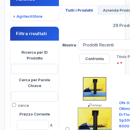
Tutti i Prodotti
Aziende Prodo
»
AgritechStore
29 Prodo
Filtra risultati
Mostra
:
Ricerca per ID
Titolo 
Prodotto
Cerca per Parole
Chiave
Ofk 0
cerca
Ottim
Prezzo Corrente
Di Fl
Sp30
A
6000