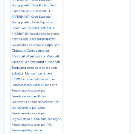
Sovrapponibili Basi Ruote x Cesti
Espositori
CESTI BANCARELLI
APPENDIABITI Cesti Espositori
Sovrapponibili Cesti Espositori
Grandi Volumi
CESTI BANCARELLI
APPENDIABITI Pareti Divisorie Paravento
CESTI CARRELLI PER SUPERMERCATI
Capsule di
Cesti Cestelli e Cestini Spesa
Carrozzine da
Chiusura
TrasportoCarrozzine Manuali
Cuscini AntidecubitoProdotti
Bariatrici
Donna borse Borse a spalla
Estrattori Manuali per Erbe e
Frutta
FerramentaAccessori per
FerroAccessori Generici per Ferro
FerramentaAccessori per
FerroAccessori per Portoni
Scorrevoli
FerramentaAccessori per
LegnoCerniere per Legno
FerramentaAccessori per
LegnoSistemi di Chiusura per Legno
FerramentaAccessori per PVC
FerramentaSigillanti e