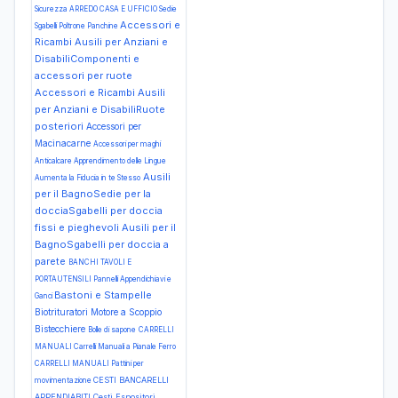
Sicurezza
ARREDO CASA E UFFICIO Sedie
Accessori e
Sgabelli Poltrone Panchine
Ricambi Ausili per Anziani e
DisabiliComponenti e
accessori per ruote
Accessori e Ricambi Ausili
per Anziani e DisabiliRuote
posteriori
Accessori per
Macinacarne
Accessori per maghi
Anticalcare
Apprendimento delle Lingue
Ausili
Aumenta la Fiducia in te Stesso
per il BagnoSedie per la
docciaSgabelli per doccia
fissi e pieghevoli
Ausili per il
BagnoSgabelli per doccia a
parete
BANCHI TAVOLI E
PORTAUTENSILI Pannelli Appendichiavi e
Bastoni e Stampelle
Ganci
Biotrituratori Motore a Scoppio
Bistecchiere
Bolle di sapone
CARRELLI
MANUALI Carrelli Manuali a Pianale Ferro
CARRELLI MANUALI Pattini per
CESTI BANCARELLI
movimentazione
APPENDIABITI Cesti Espositori