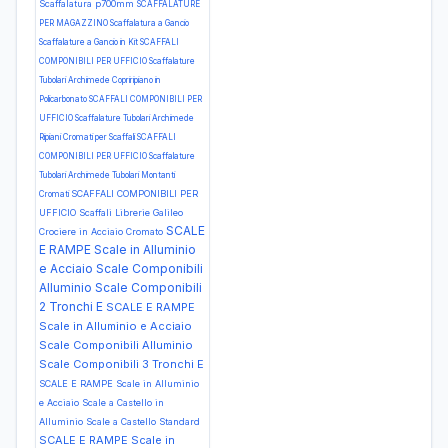
Scaffalatura p700mm
SCAFFALATURE
PER MAGAZZINO Scaffalatura a Gancio
Scaffalature a Gancio in Kit
SCAFFALI
COMPONIBILI PER UFFICIO Scaffalature
Tubolari Archimede Copriripiano in
Policarbonato
SCAFFALI COMPONIBILI PER
UFFICIO Scaffalature Tubolari Archimede
Ripiani Cromati per Scaffali
SCAFFALI
COMPONIBILI PER UFFICIO Scaffalature
Tubolari Archimede Tubolari Montanti
SCAFFALI COMPONIBILI PER
Cromati
UFFICIO Scaffali Librerie Galileo
SCALE
Crociere in Acciaio Cromato
E RAMPE Scale in Alluminio
e Acciaio Scale Componibili
Alluminio Scale Componibili
2 Tronchi E
SCALE E RAMPE
Scale in Alluminio e Acciaio
Scale Componibili Alluminio
Scale Componibili 3 Tronchi E
SCALE E RAMPE Scale in Alluminio
e Acciaio Scale a Castello in
Alluminio Scale a Castello Standard
SCALE E RAMPE Scale in