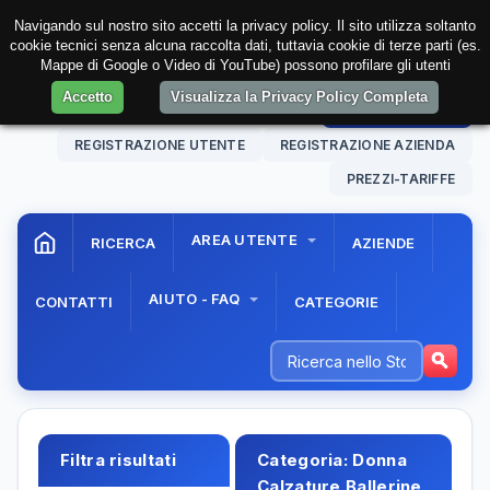
Navigando sul nostro sito accetti la privacy policy. Il sito utilizza soltanto
cookie tecnici senza alcuna raccolta dati, tuttavia cookie di terze parti (es.
Mappe di Google o Video di YouTube) possono profilare gli utenti
Accetto
Visualizza la Privacy Policy Completa
10 Aug. 2026
22:28:34
AREA RISERVATA
REGISTRAZIONE UTENTE
REGISTRAZIONE AZIENDA
PREZZI-TARIFFE
AREA UTENTE
RICERCA
AZIENDE
AIUTO - FAQ
CONTATTI
CATEGORIE
Filtra risultati
Categoria:
Donna
Calzature Ballerine