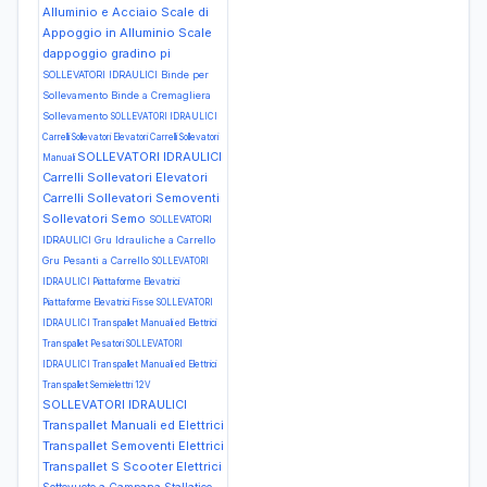
Alluminio e Acciaio Scale di
Appoggio in Alluminio Scale
dappoggio gradino pi
SOLLEVATORI IDRAULICI Binde per
Sollevamento Binde a Cremagliera
Sollevamento
SOLLEVATORI IDRAULICI
Carrelli Sollevatori Elevatori Carrelli Sollevatori
SOLLEVATORI IDRAULICI
Manuali
Carrelli Sollevatori Elevatori
Carrelli Sollevatori Semoventi
Sollevatori Semo
SOLLEVATORI
IDRAULICI Gru Idrauliche a Carrello
Gru Pesanti a Carrello
SOLLEVATORI
IDRAULICI Piattaforme Elevatrici
Piattaforme Elevatrici Fisse
SOLLEVATORI
IDRAULICI Transpallet Manuali ed Elettrici
Transpallet Pesatori
SOLLEVATORI
IDRAULICI Transpallet Manuali ed Elettrici
Transpallet Semielettri 12V
SOLLEVATORI IDRAULICI
Transpallet Manuali ed Elettrici
Transpallet Semoventi Elettrici
Transpallet S
Scooter Elettrici