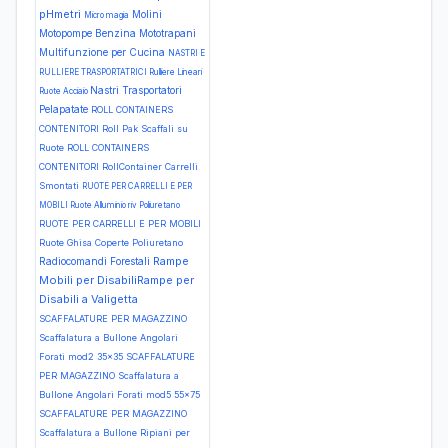
pHmetri
Molini
Micro magia
Motopompe Benzina
Mototrapani
Multifunzione per Cucina
NASTRI E
RULLIERE TRASPORTATRICI Rulliere Lineari
Nastri Trasportatori
Ruote Acciaio
Pelapatate
ROLL CONTAINERS
CONTENITORI Roll Pak Scaffali su
Ruote
ROLL CONTAINERS
CONTENITORI RollContainer Carrelli
Smontati
RUOTE PER CARRELLI E PER
MOBILI Ruote Alluminio riv Poliuretano
RUOTE PER CARRELLI E PER MOBILI
Ruote Ghisa Coperte Poliuretano
Rampe
Radiocomandi Forestali
Mobili per DisabiliRampe per
Disabili a Valigetta
SCAFFALATURE PER MAGAZZINO
Scaffalatura a Bullone Angolari
Forati mod2 35x35
SCAFFALATURE
PER MAGAZZINO Scaffalatura a
Bullone Angolari Forati mod5 55x75
SCAFFALATURE PER MAGAZZINO
Scaffalatura a Bullone Ripiani per