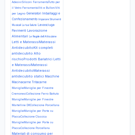
AdesiviSiliconi
FerramentaTutto per
il Vetro
FerramentaViti e BulloniViti
Generatori
Imballaggi e
per Legno
Confezionamento
Imparare Strumenti
Lavasciuga
Musicali
La tua Salute
Lavorazione
Pavimenti
Alimentari
Le Regole dell Attrazione
Letti e MaterassiMaterassi
AntidecubitoKit completi
antidecubito Alto
rischioProdotti Bariatrici
Letti
e MaterassiMaterassi
AntidecubitoMaterassi
antidecubito statici
Macchine
Macinacarne Tritacarne
ManiglieManiglie per Finestre
CremonesiCollezione Ferro Battuto
ManiglieManiglie per Finestre
Martelline DKCollezione Porcellana
ManiglieManiglie per Porte su
PlaccaCollezione Classica
ManiglieManiglie per Porte su
PlaccaCollezione Porcellana
Materiali di consumo per