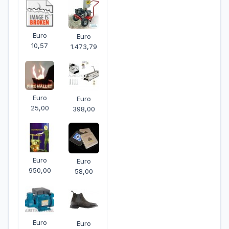
Euro
Euro
10,57
1.473,79
Euro
Euro
25,00
398,00
Euro
Euro
950,00
58,00
Euro
Euro