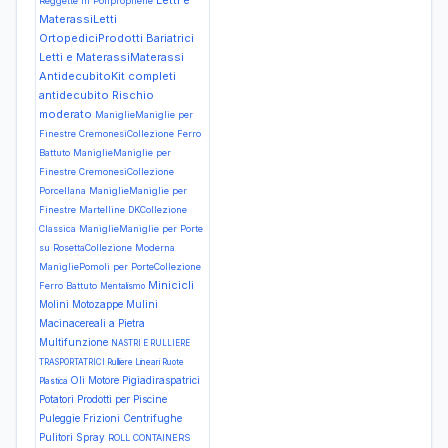
Letti e
Reggette in Polipropilene
MaterassiLetti
OrtopediciProdotti Bariatrici
Letti e MaterassiMaterassi
AntidecubitoKit completi
antidecubito Rischio
moderato
ManiglieManiglie per
Finestre CremonesiCollezione Ferro
Battuto
ManiglieManiglie per
Finestre CremonesiCollezione
Porcellana
ManiglieManiglie per
Finestre Martelline DKCollezione
Classica
ManiglieManiglie per Porte
su RosettaCollezione Moderna
ManigliePomoli per PorteCollezione
Minicicli
Ferro Battuto
Mentalismo
Molini
Motozappe
Mulini
Macinacereali a Pietra
Multifunzione
NASTRI E RULLIERE
TRASPORTATRICI Rulliere Lineari Ruote
Oli Motore
Pigiadiraspatrici
Plastica
Potatori
Prodotti per Piscine
Puleggie Frizioni Centrifughe
Pulitori Spray
ROLL CONTAINERS