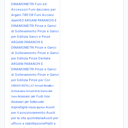
DINAMOMETRI Funi ed
Accessori Funi dacciaio per
Argani TIRFOR Funi Acciaio
diam163
ARGANI PARANCHI E
DINAMOMETRI Pinze e Ganci
di Sollevamento Pinze e Ganci
per Edilizia Ganci e Pinze
ARGANI PARANCHI E
DINAMOMETRI Pinze e Ganci
di Sollevamento Pinze e Ganci
per Edilizia Pinze Dentate
ARGANI PARANCHI E
DINAMOMETRI Pinze e Ganci
di Sollevamento Pinze e Ganci
per Edilizia Pinze per Cor
ARMADI METALLICI Armadi Metallici x
Archiviazione Armadi Ante Scorrevoli in
Accessori per Fusti Inox
Vetro
Accessori per Sottovuoto
Ausili
Aspirafoglie
Attività Sportive
per il posizionamento
Ausili
per la vita quotidianaAusili per
ufficio e riabilitazionePiatti e