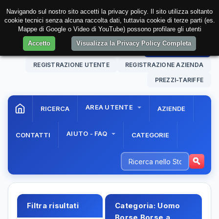
Navigando sul nostro sito accetti la privacy policy. Il sito utilizza soltanto
cookie tecnici senza alcuna raccolta dati, tuttavia cookie di terze parti (es.
Mappe di Google o Video di YouTube) possono profilare gli utenti
Accetto
Visualizza la Privacy Policy Completa
06 Aug. 2026
11:13:18
AREA RISERVATA
REGISTRAZIONE UTENTE
REGISTRAZIONE AZIENDA
PREZZI-TARIFFE
AREA UTENTE
RICERCA
AZIENDE
AIUTO - FAQ
CONTATTI
CATEGORIE
Filtra risultati
Categoria:
Uomo
Borse Borse a