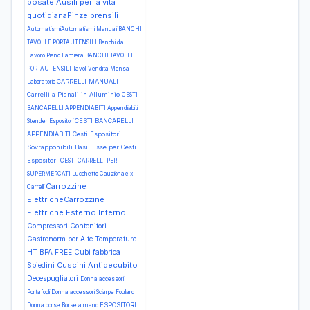
posate
Ausili per la vita
quotidianaPinze prensili
AutomatismiAutomatismi Manuali
BANCHI
TAVOLI E PORTAUTENSILI Banchi da
Lavoro Piano Lamiera
BANCHI TAVOLI E
PORTAUTENSILI Tavoli Vendita Mensa
CARRELLI MANUALI
Laboratorio
Carrelli a Pianali in Alluminio
CESTI
BANCARELLI APPENDIABITI Appendiabiti
CESTI BANCARELLI
Stender Espositori
APPENDIABITI Cesti Espositori
Sovrapponibili Basi Fisse per Cesti
Espositori
CESTI CARRELLI PER
SUPERMERCATI Lucchetto Cauzionale x
Carrozzine
Carrelli
ElettricheCarrozzine
Elettriche Esterno Interno
Compressori
Contenitori
Gastronorm per Alte Temperature
HT BPA FREE
Cubi fabbrica
Cuscini Antidecubito
Spiedini
Decespugliatori
Donna accessori
Portafogli
Donna accessori Sciarpe Foulard
ESPOSITORI
Donna borse Borse a mano