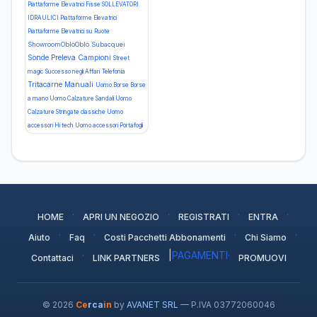
Piattaforme Elevatrici Fisse
SOLLEVATORI
IDRAULICI Piattaforme Elevatrici
Piattaforme Elevatrici su Ruote
ShowroomOblòOblò Subacquei
Sonde Preleva Campioni
Street
magic
Successo negli Affari
Telefonia
Tritacarne Manuali
Uomo Borse Borse
a mano
Uomo Calzature Sandali
Uomo
Calzature Stringate classiche
Uomo
accessori Hi tech
Uomo accessori Portafogli
·
·
·
·
HOME
APRI UN NEGOZIO
REGISTRATI
ENTRA
·
·
·
·
Aiuto
Faq
Costi Pacchetti Abbonamenti
Chi Siamo
·
|
PAGAMENTI
·
Contattaci
LINK PARTNERS
PROMUOVI
© 2026
Ce
rca
in
by
AVANET SRL
— P.IVA 03772060046