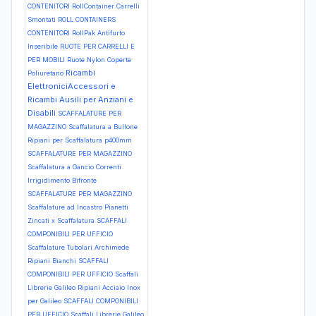
CONTENITORI RollContainer Carrelli
Smontati
ROLL CONTAINERS
CONTENITORI RollPak Antifurto
Inseribile
RUOTE PER CARRELLI E
PER MOBILI Ruote Nylon Coperte
Ricambi
Poliuretano
ElettroniciAccessori e
Ricambi Ausili per Anziani e
Disabili
SCAFFALATURE PER
MAGAZZINO Scaffalatura a Bullone
Ripiani per Scaffalatura p400mm
SCAFFALATURE PER MAGAZZINO
Scaffalatura a Gancio Correnti
Irrigidimento Bifronte
SCAFFALATURE PER MAGAZZINO
Scaffalature ad Incastro Pianetti
Zincati x Scaffalatura
SCAFFALI
COMPONIBILI PER UFFICIO
Scaffalature Tubolari Archimede
Ripiani Bianchi
SCAFFALI
COMPONIBILI PER UFFICIO Scaffali
Librerie Galileo Ripiani Acciaio Inox
per Galileo
SCAFFALI COMPONIBILI
PER UFFICIO Scaffali Librerie Galileo