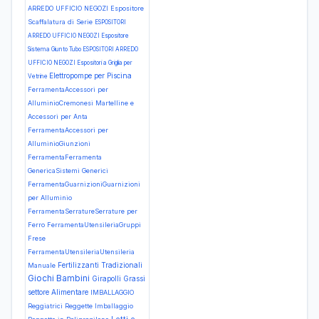
ARREDO UFFICIO NEGOZI Espositore
Scaffalatura di Serie
ESPOSITORI
ARREDO UFFICIO NEGOZI Espositore
Sistema Giunto Tubo
ESPOSITORI ARREDO
UFFICIO NEGOZI Espositori a Griglia per
Elettropompe per Piscina
Vetrine
FerramentaAccessori per
AlluminioCremonesi Martelline e
Accessori per Anta
FerramentaAccessori per
AlluminioGiunzioni
FerramentaFerramenta
GenericaSistemi Generici
FerramentaGuarnizioniGuarnizioni
per Alluminio
FerramentaSerratureSerrature per
Ferro
FerramentaUtensileriaGruppi
Frese
FerramentaUtensileriaUtensileria
Fertilizzanti Tradizionali
Manuale
Giochi Bambini
Girapolli
Grassi
settore Alimentare
IMBALLAGGIO
Reggiatrici Reggette Imballaggio