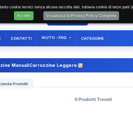
soltanto cookie tecnici senza alcuna raccolta dati, tuttavia cookie di terze part
Accetto
Visualizza la Privacy Policy Completa
26
AREA RISERVATA
REGISTRAZIONE UTE
AIUTO - FAQ
E
CONTATTI
CATEGORIE
zine ManualiCarrozzine Leggere
iende Prodotti
0 Prodotti Trovati