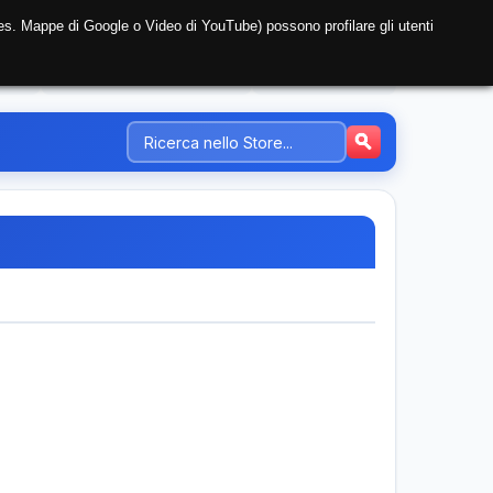
i (es. Mappe di Google o Video di YouTube) possono profilare gli utenti
NTE
REGISTRAZIONE AZIENDA
PREZZI-TARIFFE