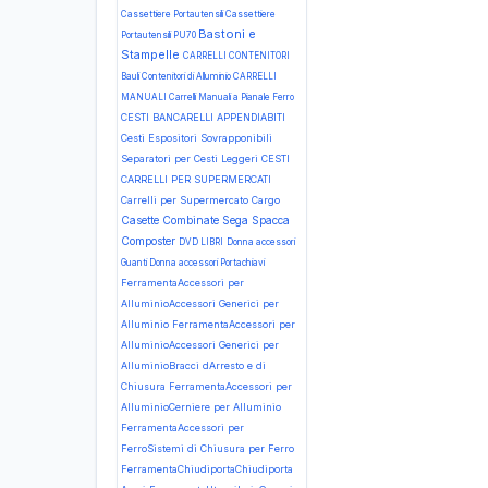
Cassettiere Portautensili Cassettiere
Bastoni e
Portautensili PU70
Stampelle
CARRELLI CONTENITORI
Bauli Contenitori di Alluminio
CARRELLI
MANUALI Carrelli Manuali a Pianale Ferro
CESTI BANCARELLI APPENDIABITI
Cesti Espositori Sovrapponibili
Separatori per Cesti Leggeri
CESTI
CARRELLI PER SUPERMERCATI
Carrelli per Supermercato Cargo
Casette
Combinate Sega Spacca
Composter
DVD LIBRI
Donna accessori
Guanti
Donna accessori Portachiavi
FerramentaAccessori per
AlluminioAccessori Generici per
Alluminio
FerramentaAccessori per
AlluminioAccessori Generici per
AlluminioBracci dArresto e di
Chiusura
FerramentaAccessori per
AlluminioCerniere per Alluminio
FerramentaAccessori per
FerroSistemi di Chiusura per Ferro
FerramentaChiudiportaChiudiporta