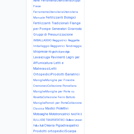
Aerei
FerramentaUtensileriaGruppi
Frese
FerramentaUtensileriaUtensileria
Fertilizzanti Biologici
Manuale
Flange
Fertilizzanti Tradizionali
per Pompe
Generatori
Girarrosto
Gruppi di Pressurizzazione
IMBALLAGGIO Reggiatrici Reggette
Imballaggio Reggiatrici Tendireggia
Idropresse
Kit giochi di prestigio
Lavasciuga Pavimenti
Legni per
Letti e
Affumicatura
MaterassiLetti
OrtopediciProdotti Bariatrici
ManiglieManiglie per Finestre
CremonesiCollezione Porcellana
ManiglieManiglie per Porte su
RosettaCollezione Ferro Battuto
ManigliePomoli per PorteCollezione
Mastici Protettivi
Classica
Motoseghe
Mototroncatrici
NASTRI E
RULLIERE TRASPORTATRICI Rulliere Lineari
Olearia
Pigiadiraspatrici
Folli a Rulli
Prodotti ortopediciScarpa