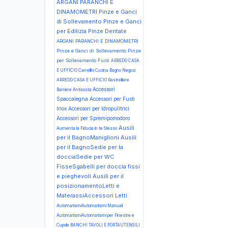
ARGANI PARANCHI E
DINAMOMETRI Pinze e Ganci
di Sollevamento Pinze e Ganci
per Edilizia Pinze Dentate
ARGANI PARANCHI E DINAMOMETRI
Pinze e Ganci di Sollevamento Pinze
per Sollevamento Fusti
ARREDO CASA
E UFFICIO Carrellini Cucina Bagno Negozi
ARREDO CASA E UFFICIO Rastrelliere
Accessori
Barriere Antisosta
Spaccalegna
Accessori per Fusti
Inox
Accessori per Idropulitrici
Accessori per Spremipomodoro
Ausili
Aumenta la Fiducia in te Stesso
per il BagnoManiglioni
Ausili
per il BagnoSedie per la
docciaSedie per WC
FisseSgabelli per doccia fissi
e pieghevoli
Ausili per il
posizionamentoLetti e
MaterassiAccessori Letti
AutomatismiAutomatismi Manuali
AutomatismiAutomatismi per Finestre e
Cupole
BANCHI TAVOLI E PORTAUTENSILI