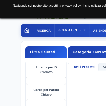
Navigando sul nostro sito accetti la privacy policy. Il sito utilizza 
08 Aug. 2026
05:35:
AREA UTENTE
RICERCA
AZIEND
Filtra risultati
Categoria:
Carroz
Tutti i Prodotti
Az
Ricerca per ID
Prodotto
Cerca per Parole
Chiave