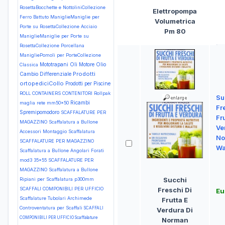
RosettaBocchette e NottoliniCollezione
Elettropompa
Ferro Battuto
ManiglieManiglie per
Volumetrica
Porte su RosettaCollezione Acciaio
Pm 80
ManiglieManiglie per Porte su
RosettaCollezione Porcellana
ManigliePomoli per PorteCollezione
Mototrapani
Oli Motore
Olio
Classica
Prodotti
Cambio Differenziale
ortopediciCollo
Prodotti per Piscine
ROLL CONTAINERS CONTENITORI Rollpak
Su
Ricambi
maglia rete mm50x50
Fr
Spremipomodoro
SCAFFALATURE PER
Fru
MAGAZZINO Scaffalatura a Bullone
Ve
Accessori Montaggio Scaffalatura
No
SCAFFALATURE PER MAGAZZINO
Wa
Scaffalatura a Bullone Angolari Forati
mod3 35x55
SCAFFALATURE PER
MAGAZZINO Scaffalatura a Bullone
Succhi
Ripiani per Scaffalatura p300mm
Freschi Di
SCAFFALI COMPONIBILI PER UFFICIO
Eu
Scaffalature Tubolari Archimede
Frutta E
Controventatura per Scaffali
SCAFFALI
Verdura Di
COMPONIBILI PER UFFICIO Scaffalature
Norman