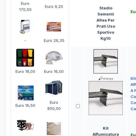
Euro
Euro 9,20
Stadio
170,50
Eu
Sementi
Altea Per
Prati Uso
Sportivo
Kg10
-
Euro 26,35
Euro 18,00
Euro 16,00
Kit
Af
A 
Co
Euro
Co
Euro 16,50
850,00
Ca
Kit
Affumicatura
Eu