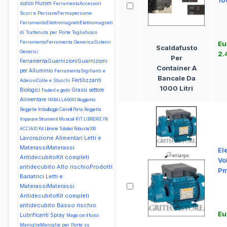
100
succo Hurom
FerramentaAccessori
Scuri e PersianeFermapersiane
FerramentaElettromagnetiElettromagneti
di Trattenuta per Porte Tagliafuoco
FerramentaFerramenta GenericaSistemi
Eu
Scaldafusto
Generici
2.
Per
FerramentaGuarnizioniGuarnizioni
Container A
per Alluminio
FerramentaSigillanti e
Bancale Da
Fertilizzanti
AdesiviColle e Stucchi
1000 Litri
Biologici
Grassi settore
Foulard e giochi
Alimentare
IMBALLAGGIO Reggiatrici
Reggette Imballaggio Carrelli Porta Reggetta
Imparare Strumenti Musicali
KIT LIBRERIE IN
ACCIAIO Kit Librerie Tubolari Robuste100
Lavorazione Alimentari
Letti e
MaterassiMaterassi
El
AntidecubitoKit completi
Vo
antidecubito Alto rischioProdotti
Pm
Bariatrici
Letti e
MaterassiMaterassi
AntidecubitoKit completi
antidecubito Basso rischio
Eu
Lubrificanti Spray
Magia con il fuoco
ManiglieManiglie per Porte su