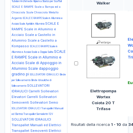
Tubolari Archimede Ripiani a Sbalzo per Scaffali
Walker
SCALE E RAMPE Scale a Rampa ed a
Chiocciola Scale Chiocciola Metallo
Argento
SCALE E RAMPE Scale in Alluminio e
SCALE E
Acciaio Scale Apribili in Alluminio
RAMPE Scale in Alluminio e
Acciaio Scale a Castello in
El
Alluminio Scale a Castello a
Wo
Kompasso
SCALE E RAMPE Scale in
Co
SCALE
Alluminio e Acciaio Scale a Doppia Salita
Tr
E RAMPE Scale in Alluminio e
Acciaio Scale di Appoggio in
Alluminio Scale dappoggio
gradino pi
SOLLEVATORI IDRAULICI Binde
per Sollevamento Binde Idrauliche di
Eu
SOLLEVATORI
Sollevamento
Elettropompa
IDRAULICI Carrelli Sollevatori
Wortex
Elevatori Carrelli Sollevatori
Coiota 20 T
Semoventi Sollevatori Semo
Trifase
SOLLEVATORI IDRAULICI Transpallet Manuali
ed Elettrici Transpallet Semielettri 12V
SOLLEVATORI IDRAULICI
Risultati della ricerca
1 - 10
da
3
Transpallet Manuali ed Elettrici
Transpallet Semoventi Elettrici