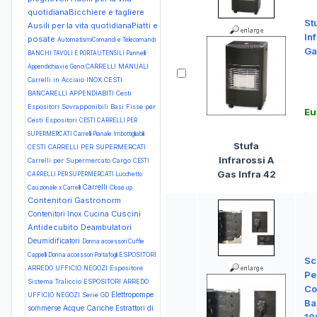
quotidianaBicchiere e tagliere
St
Ausili per la vita quotidianaPiatti e
In
posate
AutomatismiComandi e Telecomandi
Ga
BANCHI TAVOLI E PORTAUTENSILI Pannelli
CARRELLI MANUALI
Appendichiavi e Ganci
Carrelli in Acciaio INOX
CESTI
BANCARELLI APPENDIABITI Cesti
Espositori Sovrapponibili Basi Fisse per
Eu
Cesti Espositori
CESTI CARRELLI PER
SUPERMERCATI Carrelli Pianale Imbottigliabili
Stufa
CESTI CARRELLI PER SUPERMERCATI
Infrarossi A
Carrelli per Supermercato Cargo
CESTI
Gas Infra 42
CARRELLI PER SUPERMERCATI Lucchetto
Carrelli
Cauzionale x Carrelli
Close up
Contenitori Gastronorm
Cuscini
Contenitori Inox
Cucina
Antidecubito
Deambulatori
Deumidificatori
Donna accessori Cuffie
ESPOSITORI
Cappelli
Donna accessori Portafogli
Sc
ARREDO UFFICIO NEGOZI Espositore
Pe
Sistema Traliccio
ESPOSITORI ARREDO
Co
Elettropompe
UFFICIO NEGOZI Serie GD
Ba
sommerse Acque Cariche
Estrattori di