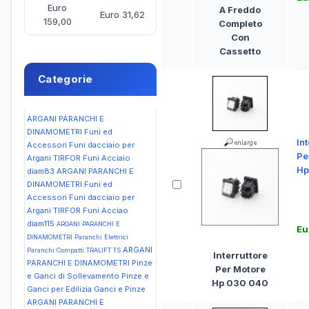
Euro
A Freddo
Euro 31,62
159,00
Completo
Con
Cassetto
Categorie
ARGANI PARANCHI E
DINAMOMETRI Funi ed
Int
Accessori Funi dacciaio per
Pe
Argani TIRFOR Funi Acciaio
Hp
diam83
ARGANI PARANCHI E
DINAMOMETRI Funi ed
Accessori Funi dacciaio per
Argani TIRFOR Funi Acciao
diam115
ARGANI PARANCHI E
Eu
DINAMOMETRI Paranchi Elettrici
ARGANI
Paranchi Compatti TRALIFT TS
Interruttore
PARANCHI E DINAMOMETRI Pinze
Per Motore
e Ganci di Sollevamento Pinze e
Hp 030 040
Ganci per Edilizia Ganci e Pinze
ARGANI PARANCHI E