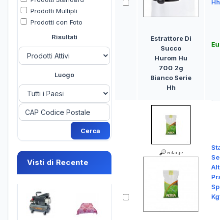
Hh
Prodotti Multipli
Prodotti con Foto
Risultati
Estrattore Di
Eu
Succo
Hurom Hu
700 2g
Luogo
Bianco Serie
Hh
St
Se
Visti di Recente
Al
Pr
Sp
Kg