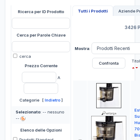
Tutti i Prodotti
Aziende Pr
Ricerca per ID Prodotto
3426 P
Cerca per Parole Chiave
Mostra
:
cerca
Tito
Prezzo Corrente
A
Categorie [
Indietro
]
Est
Selezionato
: -- nessuno
Su
--
Hu
70
Elenco delle Opzioni
Bi
Prodotti Standard