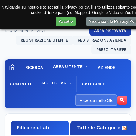
Navigando sul nostro sito accetti la privacy policy. Il sito utilizza soltanto c
cookie di terze parti (es. Mappe di Google o Video di YouTub
Accetto
Visualizza la Privacy Po
10 Aug. 2026
15:52:22
AREA RISERVATA
REGISTRAZIONE UTENTE
REGISTRAZIONE AZIENDA
PREZZI-TARIFFE
AREA UTENTE
RICERCA
AZIENDE
AIUTO - FAQ
CONTATTI
CATEGORIE
Filtra risultati
Tutte le Categorie