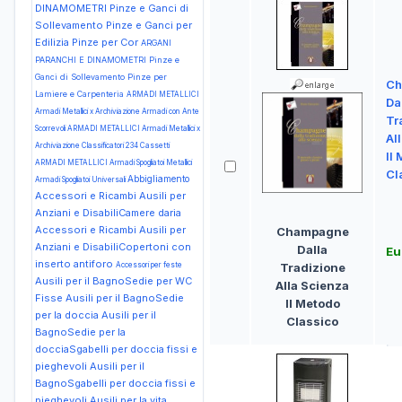
DINAMOMETRI Pinze e Ganci di
Sollevamento Pinze e Ganci per
Edilizia Pinze per Cor
ARGANI
PARANCHI E DINAMOMETRI Pinze e
Ganci di Sollevamento Pinze per
Ch
Lamiere e Carpenteria
ARMADI METALLICI
Da
Armadi Metallici x Archiviazione Armadi con Ante
Tr
Scorrevoli
ARMADI METALLICI Armadi Metallici x
Al
Archiviazione Classificatori 234 Cassetti
Il
ARMADI METALLICI Armadi Spogliatoi Metallici
Cl
Abbigliamento
Armadi Spogliatoi Universali
Accessori e Ricambi Ausili per
Anziani e DisabiliCamere daria
Accessori e Ricambi Ausili per
Champagne
Anziani e DisabiliCopertoni con
Dalla
Eu
inserto antiforo
Tradizione
Accessori per feste
Ausili per il BagnoSedie per WC
Alla Scienza
Fisse
Ausili per il BagnoSedie
Il Metodo
per la doccia
Ausili per il
Classico
BagnoSedie per la
docciaSgabelli per doccia fissi e
pieghevoli
Ausili per il
BagnoSgabelli per doccia fissi e
pieghevoli
Ausili per la vita