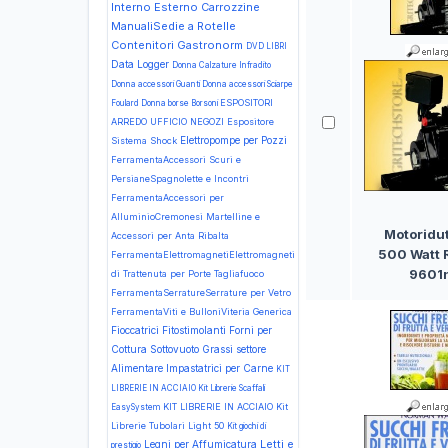
Interno Esterno
Carrozzine
ManualiSedie a Rotelle
Contenitori Gastronorm
DVD LIBRI
Data Logger
Donna Calzature Infradito
Donna accessori Guanti
Donna accessori Sciarpe
ESPOSITORI
Foulard
Donna borse Borsoni
ARREDO UFFICIO NEGOZI Espositore
Elettropompe per Pozzi
Sistema Shock
FerramentaAccessori Scuri e
PersianeSpagnolette e Incontri
FerramentaAccessori per
AlluminioCremonesi Martelline e
Motoridut
Accessori per Anta Ribalta
500 Watt 
FerramentaElettromagnetiElettromagneti
9601
di Trattenuta per Porte Tagliafuoco
FerramentaSerratureSerrature per Vetro
FerramentaViti e BulloniViteria Generica
Fioccatrici
Fitostimolanti
Forni per
Cottura Sottovuoto
Grassi settore
Alimentare
Impastatrici per Carne
KIT
LIBRERIE IN ACCIAIO Kit Librerie Scaffali
KIT LIBRERIE IN ACCIAIO Kit
EasySystem
Librerie Tubolari Light 50
Kit giochi di
Letti e
Legni per Affumicatura
prestigio