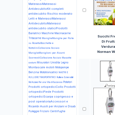
MaterassiMaterassi
AntidecubitoKit completi
antidecubito Rischio moderato
Letti e MaterassiMaterassi
AntidecubitoMaterassi
antidecubito staticiProdotti
Bariatrici
Macchine Macinacarne
Succhi Fr
Tritacarne
ManiglieManiglie per Porte
Di Frutt
su RosettaBocchette e
Verdura
NottoliniCollezione Acciaio
Norman W
ManiglieManiglioni per Alzanti
ScorrevoliCollezione Acciaio
Mascotte
Misuratori Umidita Legno
costumi
Montascale mobili
Motopompe
Benzina
Mototroncatrici
NASTRI E
RULLIERE TRASPORTATRICI Rulliere Estensibili
Potatori
Rol Acciaio
Per una Vita di Successo
Prodotti ortopediciCollo
Prodotti
ortopediciPiede
Prodotti
ortopediciScarpa coprigesso e
post operatoriaAccessori e
Ricambi Ausili per Anziani e Disab
Puleggie Frizioni Centrifughe