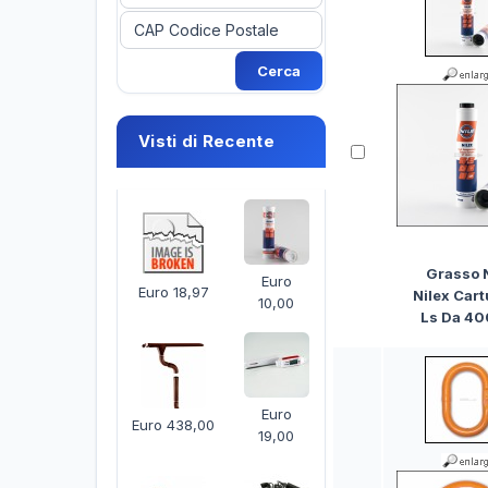
Visti di Recente
Grasso N
Euro
Euro 18,97
Nilex Cart
10,00
Ls Da 40
Euro
Euro 438,00
19,00