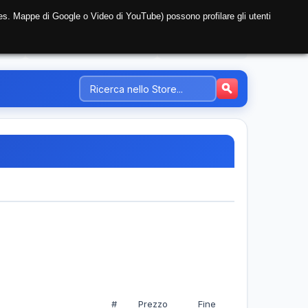
i (es. Mappe di Google o Video di YouTube) possono profilare gli utenti
NTE
REGISTRAZIONE AZIENDA
PREZZI-TARIFFE
#
Prezzo
Fine