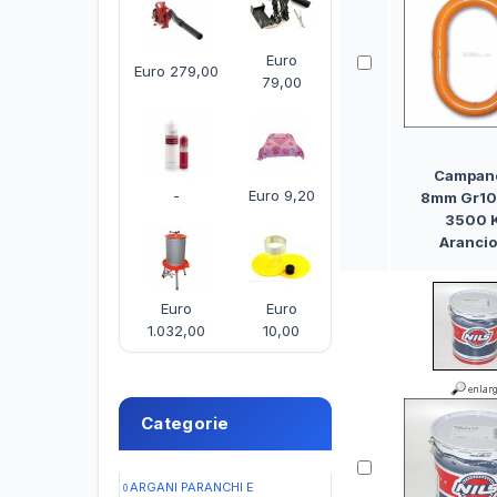
Euro
Euro 279,00
79,00
Campane
-
Euro 9,20
8mm Gr10
3500 
Aranci
Euro
Euro
1.032,00
10,00
Categorie
ARGANI PARANCHI E
0