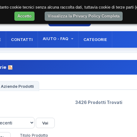
soltanto cookie tecnici senza alcuna raccolta dati, tuttavia cookie di terze part
Accetto
Visualizza la Privacy Policy Completa
7
AREA RISERVATA
REGISTRAZIONE UTE
AIUTO - FAQ
E
CONTATTI
CATEGORIE
orie
Aziende Prodotti
3426 Prodotti Trovati
Titolo Prodotto