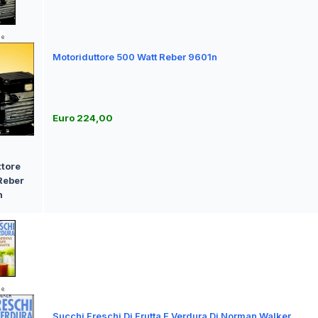
Motoriduttore 500 Watt Reber 9601n
Euro 224,00
tore
Reber
n
Succhi Freschi Di Frutta E Verdura Di Norman Walker