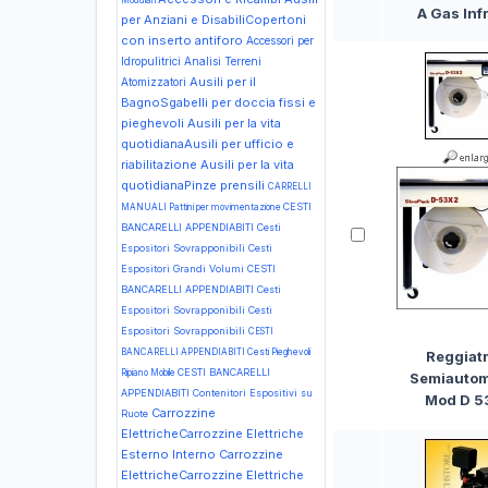
Modulari
A Gas Inf
per Anziani e DisabiliCopertoni
con inserto antiforo
Accessori per
Idropulitrici
Analisi Terreni
Ausili per il
Atomizzatori
BagnoSgabelli per doccia fissi e
pieghevoli
Ausili per la vita
quotidianaAusili per ufficio e
riabilitazione
Ausili per la vita
quotidianaPinze prensili
CARRELLI
CESTI
MANUALI Pattini per movimentazione
BANCARELLI APPENDIABITI Cesti
Espositori Sovrapponibili Cesti
Espositori Grandi Volumi
CESTI
BANCARELLI APPENDIABITI Cesti
Espositori Sovrapponibili Cesti
Espositori Sovrapponibili
CESTI
BANCARELLI APPENDIABITI Cesti Pieghevoli
Reggiatr
CESTI BANCARELLI
Ripiano Mobile
Semiautom
APPENDIABITI Contenitori Espositivi su
Mod D 5
Carrozzine
Ruote
ElettricheCarrozzine Elettriche
Esterno Interno
Carrozzine
ElettricheCarrozzine Elettriche