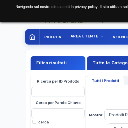
Navigando sul nostro sito accetti la privacy policy. Il sito utilizza 
09 Aug. 2026
16:11:0
AREA UTENTE
RICERCA
AZIEND
Filtra risultati
Tutte le Categ
Tutti i Prodotti
Ricerca per ID Prodotto
Cerca per Parole Chiave
Mostra
:
cerca