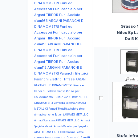
DINAMOMETRI Funi ed
Accessori Funi dacciaio per
Argani TIRFOR Funi Acciaio
diam163
ARGANI PARANCHI E
Grasso N
DINAMOMETRI Funi ed
Nilex Ep L
Accessori Funi dacciaio per
Argani TIRFOR Funi Acciaio
Da 5 
diam83
ARGANI PARANCHI E
DINAMOMETRI Funi ed
Accessori Funi dacciaio per
Argani TIRFOR Funi Acciao
diam115
ARGANI PARANCHI E
DINAMOMETRI Paranchi Elettrici
Paranchi Elettrici Trifase
ARGANI
PARANCHI E DINAMOMETRI Pinze e
Ganci di Sollevamento Pinze per
Sollevamento Fusti
ARGANI PARANCHI E
DINAMOMETRI Verricelli a Batteria
ARMADI
METALLICI Armadi Metallici x Archiviazione
Armadi con Ante Battenti
ARMADI METALLICI
Armadi Sicurezza
ARMADI METALLICI Armadi
Spogliatoi Metallici Armadi Casellari per Spogliatoi
ARREDO CASA E UFFICIO Pensiline Tettoie
Stufa Infr
Accessori e Ricambi Ausili