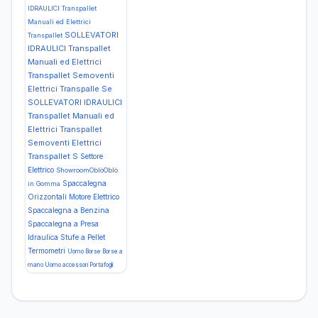
IDRAULICI Transpallet
Manuali ed Elettrici
SOLLEVATORI
Transpallet
IDRAULICI Transpallet
Manuali ed Elettrici
Transpallet Semoventi
Elettrici Transpalle Se
SOLLEVATORI IDRAULICI
Transpallet Manuali ed
Elettrici Transpallet
Semoventi Elettrici
Transpallet S
Settore
Elettrico
ShowroomOblòOblò
Spaccalegna
in Gomma
Orizzontali Motore Elettrico
Spaccalegna a Benzina
Spaccalegna a Presa
Idraulica
Stufe a Pellet
Termometri
Uomo Borse Borse a
mano
Uomo accessori Portafogli