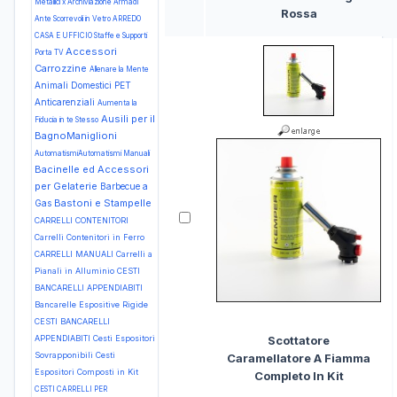
Metallici x Archiviazione Armadi
Rossa
Ante Scorrevoli in Vetro
ARREDO
CASA E UFFICIO Staffe e Supporti
Accessori
Porta TV
Carrozzine
Allenare la Mente
Animali Domestici PET
Anticarenziali
Aumenta la
Ausili per il
Fiducia in te Stesso
BagnoManiglioni
AutomatismiAutomatismi Manuali
Bacinelle ed Accessori
per Gelaterie
Barbecue a
Bastoni e Stampelle
Gas
CARRELLI CONTENITORI
Carrelli Contenitori in Ferro
CARRELLI MANUALI Carrelli a
Pianali in Alluminio
CESTI
BANCARELLI APPENDIABITI
Bancarelle Espositive Rigide
CESTI BANCARELLI
APPENDIABITI Cesti Espositori
Scottatore
Sovrapponibili Cesti
Caramellatore A Fiamma
Espositori Composti in Kit
Completo In Kit
CESTI CARRELLI PER