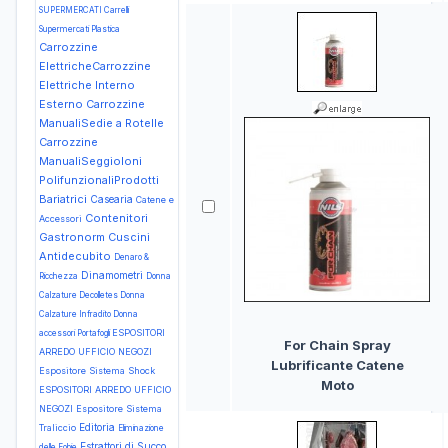
SUPERMERCATI Carrelli
Supermercati Plastica
Carrozzine
ElettricheCarrozzine
Elettriche Interno
Esterno
Carrozzine
ManualiSedie a Rotelle
Carrozzine
ManualiSeggioloni
PolifunzionaliProdotti
Bariatrici
Casearia
Catene e
Contenitori
Accessori
Gastronorm
Cuscini
Antidecubito
Denaro &
Dinamometri
Ricchezza
Donna
Calzature Decolletes
Donna
Calzature Infradito
Donna
ESPOSITORI
accessori Portafogli
For Chain Spray
ARREDO UFFICIO NEGOZI
Lubrificante Catene
Espositore Sistema Shock
Moto
ESPOSITORI ARREDO UFFICIO
NEGOZI Espositore Sistema
Editoria
Traliccio
Eliminazione
Estrattori di Succo
delle Fobie