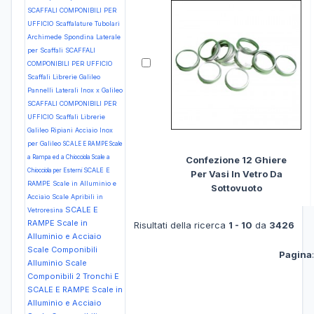
SCAFFALI COMPONIBILI PER
UFFICIO Scaffalature Tubolari
Archimede Spondina Laterale
per Scaffali
SCAFFALI
COMPONIBILI PER UFFICIO
Scaffali Librerie Galileo
Pannelli Laterali Inox x Galileo
SCAFFALI COMPONIBILI PER
UFFICIO Scaffali Librerie
Galileo Ripiani Acciaio Inox
per Galileo
SCALE E RAMPE Scale
a Rampa ed a Chiocciola Scale a
Confezione 12 Ghiere
SCALE E
Chiocciola per Esterni
Per Vasi In Vetro Da
RAMPE Scale in Alluminio e
Sottovuoto
Acciaio Scale Apribili in
SCALE E
Vetroresina
RAMPE Scale in
Risultati della ricerca
1 - 10
da
3426
Alluminio e Acciaio
Scale Componibili
Pagina
Alluminio Scale
Componibili 2 Tronchi E
SCALE E RAMPE Scale in
Alluminio e Acciaio