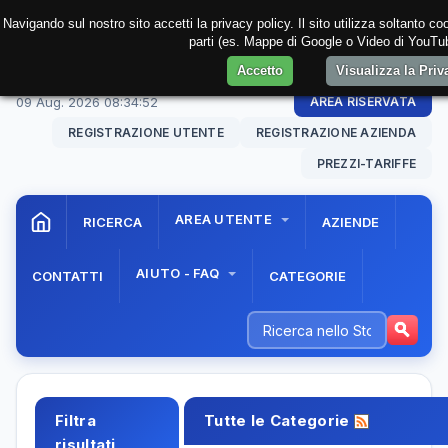
Navigando sul nostro sito accetti la privacy policy. Il sito utilizza soltanto co
parti (es. Mappe di Google o Video di YouTube
Accetto
Visualizza la Pri
09 Aug. 2026
08:34:53
AREA RISERVATA
REGISTRAZIONE UTENTE
REGISTRAZIONE AZIENDA
PREZZI-TARIFFE
AREA UTENTE
RICERCA
AZIENDE
AIUTO - FAQ
CONTATTI
CATEGORIE
Filtra
Tutte le Categorie
risultati