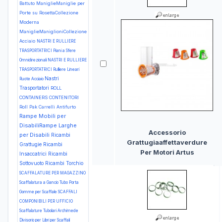
Battuto
ManiglieManiglie per
Porte su RosettaCollezione
Moderna
ManiglieManiglioniCollezione
Acciaio
NASTRI E RULLIERE
TRASPORTATRICI Piani a Sfere
Omnidirezionali
NASTRI E RULLIERE
TRASPORTATRICI Rulliere Lineari
Nastri
Ruote Acciaio
Trasportatori
ROLL
CONTAINERS CONTENITORI
Roll Pak Carrelli Antifurto
Rampe Mobili per
DisabiliRampe Larghe
Accessorio
per Disabili
Ricambi
Grattugiaaffettaverdure
Grattugie
Ricambi
Per Motori Artus
Insaccatrici
Ricambi
Sottovuoto
Ricambi Torchio
SCAFFALATURE PER MAGAZZINO
Scaffalatura a Gancio Tubo Porta
Gomme per Scaffale
SCAFFALI
COMPONIBILI PER UFFICIO
Scaffalature Tubolari Archimede
Divisorio per Libri per Scaffali