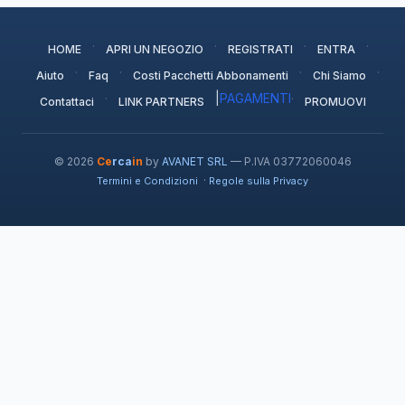
·
·
·
·
HOME
APRI UN NEGOZIO
REGISTRATI
ENTRA
·
·
·
·
Aiuto
Faq
Costi Pacchetti Abbonamenti
Chi Siamo
·
|
PAGAMENTI
·
Contattaci
LINK PARTNERS
PROMUOVI
© 2026
Ce
rca
in
by
AVANET SRL
— P.IVA 03772060046
·
Termini e Condizioni
Regole sulla Privacy