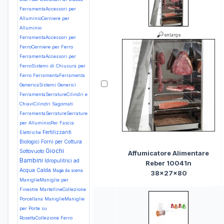
FerramentaAccessori per
AlluminioCerniere per
Alluminio
FerramentaAccessori per
FerroCerniere per Ferro
FerramentaAccessori per
FerroSistemi di Chiusura per
Ferro
FerramentaFerramenta
GenericaSistemi Generici
FerramentaSerratureCilindri e
ChiaviCilindri Sagomati
FerramentaSerratureSerrature
per AlluminioPer Fascia
Fertilizzanti
Elettriche
Biologici
Forni per Cottura
Giochi
Sottovuoto
Affumicatore Alimentare
Bambini
Idropulitrici ad
Reber 10041n
Acqua Calda
Magia da scena
38x27x80
ManiglieManiglie per
Finestre MartellineCollezione
Porcellana
ManiglieManiglie
per Porte su
RosettaCollezione Ferro