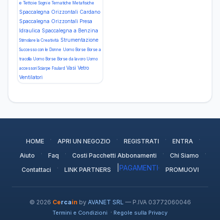
e Tettoie
Sogni e Tematiche Metafisiche
Spaccalegna Orizzontali Cardano
Spaccalegna Orizzontali Presa
Idraulica
Spaccalegna a Benzina
Strumentazione
Stimolare la Creatività
Successo con le Donne
Uomo Borse Borse a
tracolla
Uomo Borse Borse da lavoro
Uomo
Vasi Vetro
accessori Sciarpe Foulard
Ventilatori
·
·
·
·
HOME
APRI UN NEGOZIO
REGISTRATI
ENTRA
·
·
·
·
Aiuto
Faq
Costi Pacchetti Abbonamenti
Chi Siamo
·
|
PAGAMENTI
·
Contattaci
LINK PARTNERS
PROMUOVI
© 2026
Ce
rca
in
by
AVANET SRL
— P.IVA 03772060046
·
Termini e Condizioni
Regole sulla Privacy