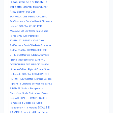
DisabiliRampe per Disabili a
Valigetta
Ricambi Motoriduttori
Riscaldamento a Gas
SCAFFALATURE PER MAGAZZINO
Scaffalatura a Gancio Pareti Chiusure
Laterali
SCAFFALATURE PER
MAGAZZINO Scaffalatura a Gancio
Pareti Chiusure Posteriori
SCAFFALATURE PER MAGAZZINO
Scaffalatura a Gancio Tubo Porta Gomme per
Scaffale
SCAFFALI COMPONIBILI PER
UFFICIO Scaffalature Tubolari Archimede
SCAFFALI
Ripiani a Sbalzo per Scaffali
COMPONIBILI PER UFFICIO Scaffali
Librerie Galileo Ripiani Contenitore
in Tessuto
SCAFFALI COMPONIBILI
PER UFFICIO Scaffali Librerie Galileo
Ripiani in Cristallo per Galileo
SCALE
E RAMPE Scale a Rampa ed a
Chiocciola Scala Chiocciola Ferro
Grigio C
SCALE E RAMPE Scale a
Rampa ed a Chiocciola Scala
SCALE E
Rientrante 4P in Metallo
RAMPE Scale in Alluminio e