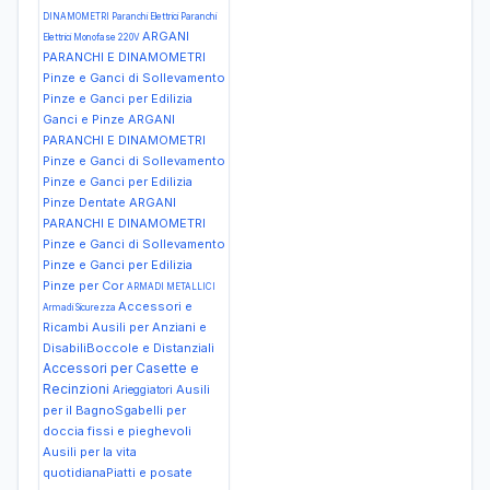
DINAMOMETRI Paranchi Elettrici Paranchi
ARGANI
Elettrici Monofase 220V
PARANCHI E DINAMOMETRI
Pinze e Ganci di Sollevamento
Pinze e Ganci per Edilizia
Ganci e Pinze
ARGANI
PARANCHI E DINAMOMETRI
Pinze e Ganci di Sollevamento
Pinze e Ganci per Edilizia
Pinze Dentate
ARGANI
PARANCHI E DINAMOMETRI
Pinze e Ganci di Sollevamento
Pinze e Ganci per Edilizia
Pinze per Cor
ARMADI METALLICI
Accessori e
Armadi Sicurezza
Ricambi Ausili per Anziani e
DisabiliBoccole e Distanziali
Accessori per Casette e
Recinzioni
Ausili
Arieggiatori
per il BagnoSgabelli per
doccia fissi e pieghevoli
Ausili per la vita
quotidianaPiatti e posate