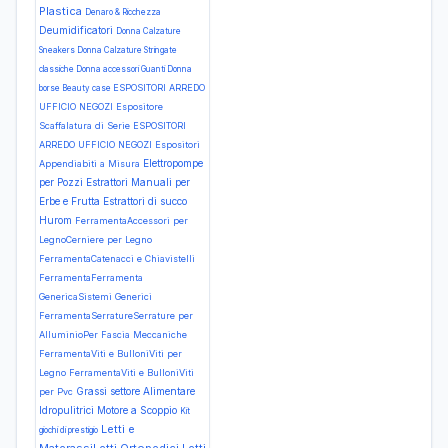
Plastica
Denaro & Ricchezza
Deumidificatori
Donna Calzature
Sneakers
Donna Calzature Stringate
classiche
Donna accessori Guanti
Donna
ESPOSITORI ARREDO
borse Beauty case
UFFICIO NEGOZI Espositore
Scaffalatura di Serie
ESPOSITORI
ARREDO UFFICIO NEGOZI Espositori
Elettropompe
Appendiabiti a Misura
per Pozzi
Estrattori Manuali per
Erbe e Frutta
Estrattori di succo
Hurom
FerramentaAccessori per
LegnoCerniere per Legno
FerramentaCatenacci e Chiavistelli
FerramentaFerramenta
GenericaSistemi Generici
FerramentaSerratureSerrature per
AlluminioPer Fascia Meccaniche
FerramentaViti e BulloniViti per
Legno
FerramentaViti e BulloniViti
Grassi settore Alimentare
per Pvc
Idropulitrici Motore a Scoppio
Kit
Letti e
giochi di prestigio