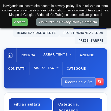
Navigando sul nostro sito accetti la privacy policy. Il sito utilizza soltanto
cookie tecnici senza alcuna raccolta dati, tuttavia cookie di terze parti (es.
Mappe di Google o Video di YouTube) possono profilare gli utenti
Accetto
Visualizza la Privacy Policy Completa
09 Aug. 2026
10:24:55
AREA RISERVATA
REGISTRAZIONE UTENTE
REGISTRAZIONE AZIENDA
PREZZI-TARIFFE
AREA UTENTE
RICERCA
AZIENDE
AIUTO - FAQ
CONTATTI
CATEGORIE
Filtra risultati
Categoria:
Accessori