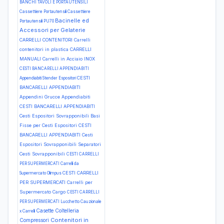
BANCHI TAVOLI E PORTAUTENSILI
Cassettiere Portautensili Cassettiere
Bacinelle ed
Portautensili PU70
Accessori per Gelaterie
CARRELLI CONTENITORI Carrelli
contenitori in plastica
CARRELLI
MANUALI Carrelli in Acciaio INOX
CESTI BANCARELLI APPENDIABITI
CESTI
Appendiabiti Stender Espositori
BANCARELLI APPENDIABITI
Appendini Grucce Appendiabiti
CESTI BANCARELLI APPENDIABITI
Cesti Espositori Sovrapponibili Basi
Fisse per Cesti Espositori
CESTI
BANCARELLI APPENDIABITI Cesti
Espositori Sovrapponibili Separatori
Cesti Sovrapponibili
CESTI CARRELLI
PER SUPERMERCATI Carrelli da
CESTI CARRELLI
Supermercato Olimpus
PER SUPERMERCATI Carrelli per
Supermercato Cargo
CESTI CARRELLI
PER SUPERMERCATI Lucchetto Cauzionale
Casette
Coltelleria
x Carrelli
Contenitori in
Compressori