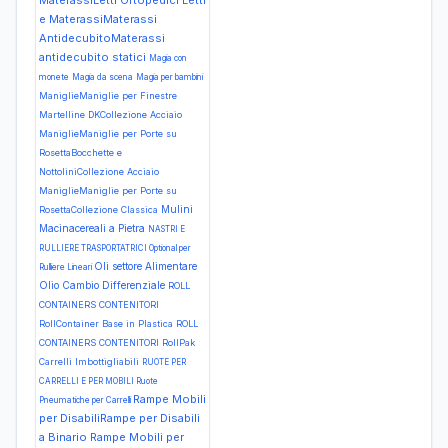
MaterassiLetti Ortopedici
Letti
e MaterassiMaterassi
AntidecubitoMaterassi
antidecubito statici
Magia con
monete
Magia da scena
Magia per bambini
ManiglieManiglie per Finestre
Martelline DKCollezione Acciaio
ManiglieManiglie per Porte su
RosettaBocchette e
NottoliniCollezione Acciaio
ManiglieManiglie per Porte su
Mulini
RosettaCollezione Classica
Macinacereali a Pietra
NASTRI E
RULLIERE TRASPORTATRICI Optional per
Oli settore Alimentare
Rulliere Lineari
Olio Cambio Differenziale
ROLL
CONTAINERS CONTENITORI
RollContainer Base in Plastica
ROLL
CONTAINERS CONTENITORI RollPak
Carrelli Imbottigliabili
RUOTE PER
CARRELLI E PER MOBILI Ruote
Rampe Mobili
Pneumatiche per Carrelli
per DisabiliRampe per Disabili
a Binario
Rampe Mobili per