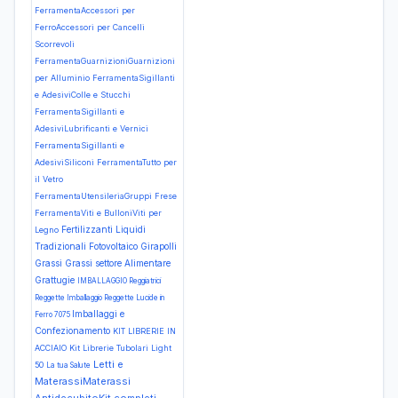
FerramentaAccessori per
FerroAccessori per Cancelli
Scorrevoli
FerramentaGuarnizioniGuarnizioni
per Alluminio
FerramentaSigillanti
e AdesiviColle e Stucchi
FerramentaSigillanti e
AdesiviLubrificanti e Vernici
FerramentaSigillanti e
AdesiviSiliconi
FerramentaTutto per
il Vetro
FerramentaUtensileriaGruppi Frese
FerramentaViti e BulloniViti per
Fertilizzanti Liquidi
Legno
Tradizionali
Fotovoltaico
Girapolli
Grassi
Grassi settore Alimentare
Grattugie
IMBALLAGGIO Reggiatrici
Reggette Imballaggio Reggette Lucide in
Imballaggi e
Ferro 7075
Confezionamento
KIT LIBRERIE IN
ACCIAIO Kit Librerie Tubolari Light
Letti e
50
La tua Salute
MaterassiMaterassi