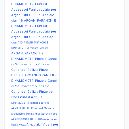
DINAMOMETRI Funi ed
Accessori Funi dacciaio per
Argani TIRFOR Funi Acciaio
diam48
ARGANI PARANCHI E
DINAMOMETRI Funi ed
Accessori Funi dacciaio per
Argani TIRFOR Funi Acciao
diam115
ARGANI PARANCHI E
DINAMOMETRI Paranchi Manuali
ARGANI PARANCHI E
DINAMOMETRI Pinze e Ganci
di Sollevamento Pinze e
Ganci per Edilizia Pinze
Dentate
ARGANI PARANCHI E
DINAMOMETRI Pinze e Ganci
di Sollevamento Pinze e
Ganci per Edilizia Pinze per
Cor
ARGANI PARANCHI E
DINAMOMETRI Verricelli a Batteria
ARMADI METALLICI Armadi Metallici x
Archiviazione Sopralzi Ante Scorrevoli Vetro
ARREDO CASA E UFFICIO Carrellini Cucina
Ausili per
Arieggiatori
Bagno Negozi