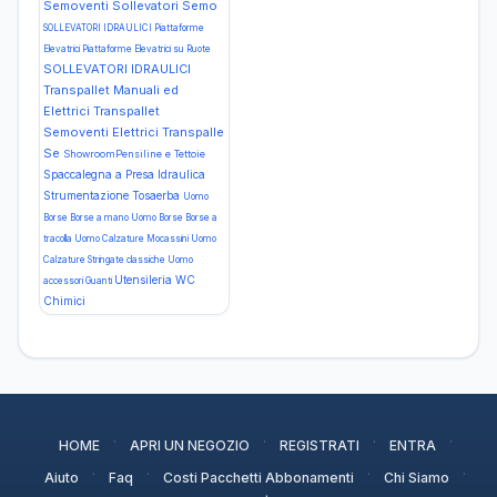
Semoventi Sollevatori Semo
SOLLEVATORI IDRAULICI Piattaforme
Elevatrici Piattaforme Elevatrici su Ruote
SOLLEVATORI IDRAULICI
Transpallet Manuali ed
Elettrici Transpallet
Semoventi Elettrici Transpalle
Se
ShowroomPensiline e Tettoie
Spaccalegna a Presa Idraulica
Strumentazione
Tosaerba
Uomo
Borse Borse a mano
Uomo Borse Borse a
tracolla
Uomo Calzature Mocassini
Uomo
Calzature Stringate classiche
Uomo
Utensileria
WC
accessori Guanti
Chimici
·
·
·
·
HOME
APRI UN NEGOZIO
REGISTRATI
ENTRA
·
·
·
·
Aiuto
Faq
Costi Pacchetti Abbonamenti
Chi Siamo