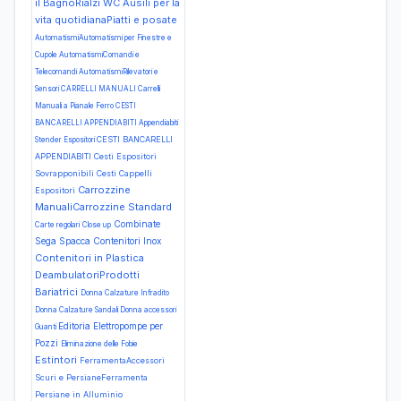
il BagnoRialzi WC
Ausili per la
vita quotidianaPiatti e posate
AutomatismiAutomatismi per Finestre e
Cupole
AutomatismiComandi e
Telecomandi
AutomatismiRilevatori e
Sensori
CARRELLI MANUALI Carrelli
Manuali a Pianale Ferro
CESTI
BANCARELLI APPENDIABITI Appendiabiti
CESTI BANCARELLI
Stender Espositori
APPENDIABITI Cesti Espositori
Sovrapponibili Cesti Cappelli
Carrozzine
Espositori
ManualiCarrozzine Standard
Combinate
Carte regolari
Close up
Sega Spacca
Contenitori Inox
Contenitori in Plastica
DeambulatoriProdotti
Bariatrici
Donna Calzature Infradito
Donna Calzature Sandali
Donna accessori
Editoria
Elettropompe per
Guanti
Pozzi
Eliminazione delle Fobie
Estintori
FerramentaAccessori
Scuri e PersianeFerramenta
Persiane in Alluminio