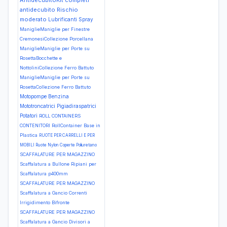
AntidecubitoKit completi
antidecubito Rischio
moderato
Lubrificanti Spray
ManiglieManiglie per Finestre
CremonesiCollezione Porcellana
ManiglieManiglie per Porte su
RosettaBocchette e
NottoliniCollezione Ferro Battuto
ManiglieManiglie per Porte su
RosettaCollezione Ferro Battuto
Motopompe Benzina
Mototroncatrici
Pigiadiraspatrici
Potatori
ROLL CONTAINERS
CONTENITORI RollContainer Base in
Plastica
RUOTE PER CARRELLI E PER
MOBILI Ruote Nylon Coperte Poliuretano
SCAFFALATURE PER MAGAZZINO
Scaffalatura a Bullone Ripiani per
Scaffalatura p400mm
SCAFFALATURE PER MAGAZZINO
Scaffalatura a Gancio Correnti
Irrigidimento Bifronte
SCAFFALATURE PER MAGAZZINO
Scaffalatura a Gancio Divisori a