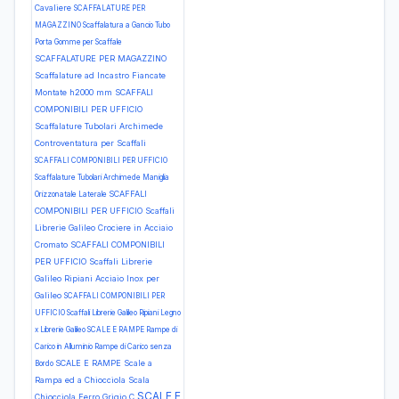
Cavaliere
SCAFFALATURE PER
MAGAZZINO Scaffalatura a Gancio Tubo
Porta Gomme per Scaffale
SCAFFALATURE PER MAGAZZINO
Scaffalature ad Incastro Fiancate
Montate h2000 mm
SCAFFALI
COMPONIBILI PER UFFICIO
Scaffalature Tubolari Archimede
Controventatura per Scaffali
SCAFFALI COMPONIBILI PER UFFICIO
Scaffalature Tubolari Archimede Maniglia
SCAFFALI
Orizzonatale Laterale
COMPONIBILI PER UFFICIO Scaffali
Librerie Galileo Crociere in Acciaio
Cromato
SCAFFALI COMPONIBILI
PER UFFICIO Scaffali Librerie
Galileo Ripiani Acciaio Inox per
Galileo
SCAFFALI COMPONIBILI PER
UFFICIO Scaffali Librerie Galileo Ripiani Legno
x Librerie Galileo
SCALE E RAMPE Rampe di
Carico in Alluminio Rampe di Carico senza
SCALE E RAMPE Scale a
Bordo
Rampa ed a Chiocciola Scala
SCALE E
Chiocciola Ferro Grigio C