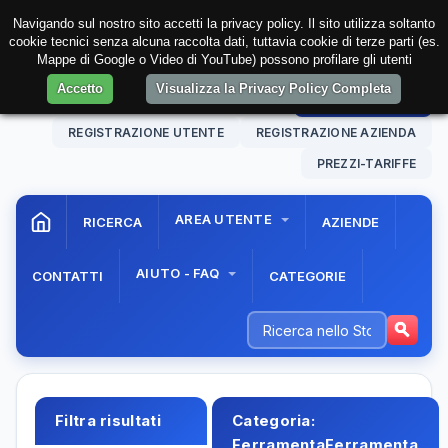
Navigando sul nostro sito accetti la privacy policy. Il sito utilizza soltanto
cookie tecnici senza alcuna raccolta dati, tuttavia cookie di terze parti (es.
Mappe di Google o Video di YouTube) possono profilare gli utenti
Accetto
Visualizza la Privacy Policy Completa
09 Aug. 2026
19:50:33
AREA RISERVATA
REGISTRAZIONE UTENTE
REGISTRAZIONE AZIENDA
PREZZI-TARIFFE
AREA UTENTE
RICERCA
AZIENDE
AIUTO - FAQ
CONTATTI
CATEGORIE
Filtra risultati
Categoria:
FerramentaFerramenta