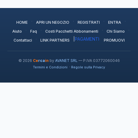
·
·
·
·
HOME
APRI UN NEGOZIO
REGISTRATI
ENTRA
·
·
·
·
Aiuto
Faq
Costi Pacchetti Abbonamenti
Chi Siamo
·
|
PAGAMENTI
·
Contattaci
LINK PARTNERS
PROMUOVI
© 2026
Ce
rca
in
by
AVANET SRL
— P.IVA 03772060046
·
Termini e Condizioni
Regole sulla Privacy