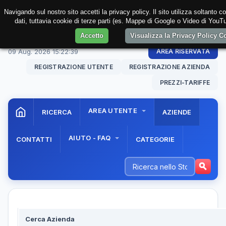
Navigando sul nostro sito accetti la privacy policy. Il sito utilizza soltanto 
dati, tuttavia cookie di terze parti (es. Mappe di Google o Video di YouTu
Accetto
Visualizza la Privacy Policy 
09 Aug. 2026
15:22:39
AREA RISERVATA
REGISTRAZIONE UTENTE
REGISTRAZIONE AZIENDA
PREZZI-TARIFFE
AREA UTENTE
RICERCA
AZIENDE
AIUTO - FAQ
CONTATTI
CATEGORIE
Cerca Azienda