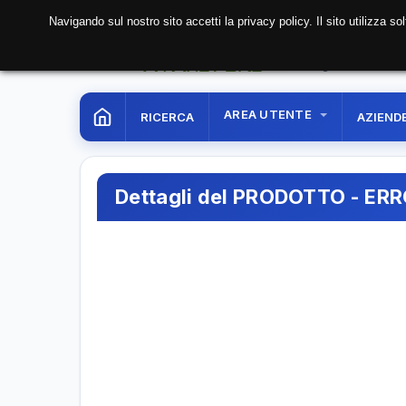
Navigando sul nostro sito accetti la privacy policy. Il sito utilizza 
07 Aug. 2026
01:12:0
AREA UTENTE
RICERCA
AZIEND
Dettagli del PRODOTTO - ER