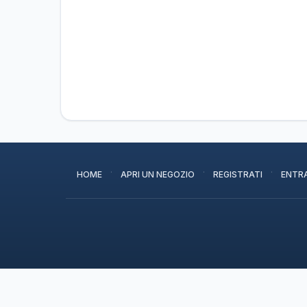
·
·
·
HOME
APRI UN NEGOZIO
REGISTRATI
ENTR