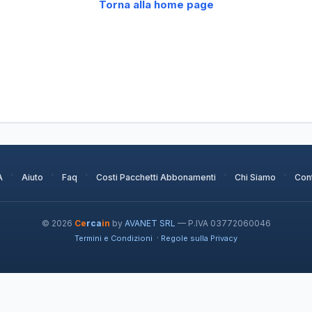
Torna alla home page
·
·
·
·
·
A
Aiuto
Faq
Costi Pacchetti Abbonamenti
Chi Siamo
Cont
© 2026
Ce
rca
in
by
AVANET SRL
— P.IVA 03772060046
·
Termini e Condizioni
Regole sulla Privacy