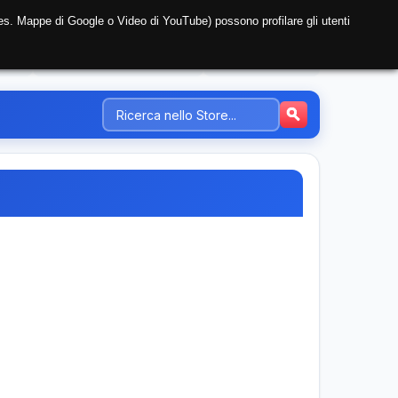
i (es. Mappe di Google o Video di YouTube) possono profilare gli utenti
NTE
REGISTRAZIONE AZIENDA
PREZZI-TARIFFE