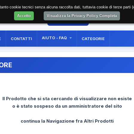
soltanto cookie tecnici senza alcuna raccolta dati, tuttavia cookie di terze part
Accetto
Visualizza la Privacy Policy Completa
9
AREA RISERVATA
REGISTRAZIONE UTE
AIUTO - FAQ
E
CONTATTI
CATEGORIE
RORE
Il Prodotto che si sta cercando di visualizzare non esiste
o è stato sospeso da un amministratore del sito
continua la Navigazione fra Altri Prodotti