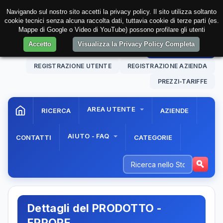
Navigando sul nostro sito accetti la privacy policy. Il sito utilizza soltanto
cookie tecnici senza alcuna raccolta dati, tuttavia cookie di terze parti (es.
Mappe di Google o Video di YouTube) possono profilare gli utenti
Accetto
Visualizza la Privacy Policy Completa
09 Aug. 2026
01:00:15
AREA RISERVATA
REGISTRAZIONE UTENTE
REGISTRAZIONE AZIENDA
PREZZI-TARIFFE
AREA UTENTE
RICERCA
AZIENDE
AIUTO - FAQ
CONTATTI
CATEGORIE
Dettagli del PRODOTTO -
ERRORE