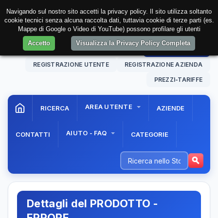
Navigando sul nostro sito accetti la privacy policy. Il sito utilizza soltanto
cookie tecnici senza alcuna raccolta dati, tuttavia cookie di terze parti (es.
Mappe di Google o Video di YouTube) possono profilare gli utenti
Accetto
Visualizza la Privacy Policy Completa
10 Aug. 2026
14:30:37
AREA RISERVATA
REGISTRAZIONE UTENTE
REGISTRAZIONE AZIENDA
PREZZI-TARIFFE
AREA UTENTE
RICERCA
AZIENDE
AIUTO - FAQ
CONTATTI
CATEGORIE
Dettagli del PRODOTTO -
ERRORE