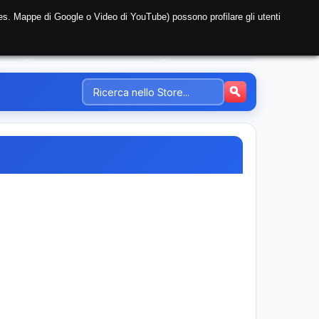
i (es. Mappe di Google o Video di YouTube) possono profilare gli utenti
NTE
REGISTRAZIONE AZIENDA
PREZZI-TARIFFE