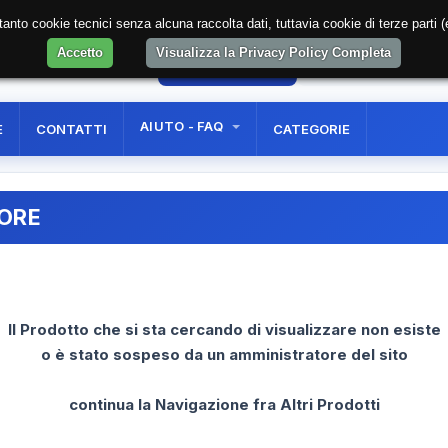
soltanto cookie tecnici senza alcuna raccolta dati, tuttavia cookie di terze part
Accetto
Visualizza la Privacy Policy Completa
14
AREA RISERVATA
REGISTRAZIONE UTE
AIUTO - FAQ
E
CONTATTI
CATEGORIE
RORE
Il Prodotto che si sta cercando di visualizzare non esiste
o è stato sospeso da un amministratore del sito
continua la Navigazione fra Altri Prodotti