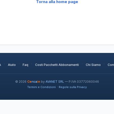
Torna alla home page
·
·
·
·
·
A
Aiuto
Faq
Costi Pacchetti Abbonamenti
Chi Siamo
Cont
© 2026
Ce
rca
in
by
AVANET SRL
— P.IVA 03772060046
·
Termini e Condizioni
Regole sulla Privacy