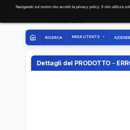
Navigando sul nostro sito accetti la privacy policy. Il sito utilizza 
07 Aug. 2026
22:20:
AREA UTENTE
RICERCA
AZIEND
Dettagli del PRODOTTO - ER