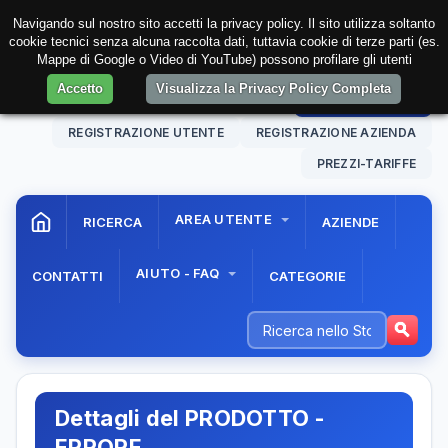
Navigando sul nostro sito accetti la privacy policy. Il sito utilizza soltanto
cookie tecnici senza alcuna raccolta dati, tuttavia cookie di terze parti (es.
Mappe di Google o Video di YouTube) possono profilare gli utenti
Accetto
Visualizza la Privacy Policy Completa
06 Aug. 2026
21:15:53
AREA RISERVATA
REGISTRAZIONE UTENTE
REGISTRAZIONE AZIENDA
PREZZI-TARIFFE
AREA UTENTE
RICERCA
AZIENDE
AIUTO - FAQ
CONTATTI
CATEGORIE
Dettagli del PRODOTTO -
ERRORE