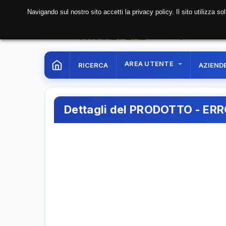
Navigando sul nostro sito accetti la privacy policy. Il sito utilizza 
08 Aug. 2026
07:39:
AREA UTENTE
RICERCA
AZIEND
Dettagli del PRODOTTO - ER