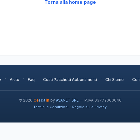
Torna alla home page
·
·
·
·
·
A
Aiuto
Faq
Costi Pacchetti Abbonamenti
Chi Siamo
Cont
© 2026
Ce
rca
in
by
AVANET SRL
— P.IVA 03772060046
·
Termini e Condizioni
Regole sulla Privacy