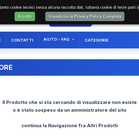
soltanto cookie tecnici senza alcuna raccolta dati, tuttavia cookie di terze part
Accetto
Visualizza la Privacy Policy Completa
55
AREA RISERVATA
REGISTRAZIONE UTE
AIUTO - FAQ
E
CONTATTI
CATEGORIE
RORE
Il Prodotto che si sta cercando di visualizzare non esiste
o è stato sospeso da un amministratore del sito
continua la Navigazione fra Altri Prodotti