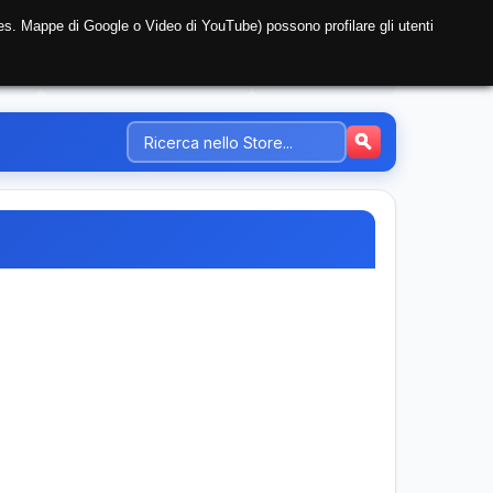
i (es. Mappe di Google o Video di YouTube) possono profilare gli utenti
NTE
REGISTRAZIONE AZIENDA
PREZZI-TARIFFE