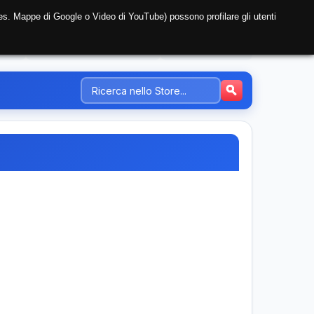
i (es. Mappe di Google o Video di YouTube) possono profilare gli utenti
NTE
REGISTRAZIONE AZIENDA
PREZZI-TARIFFE