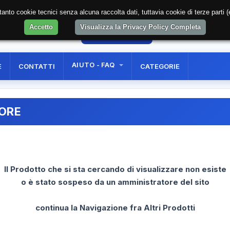
soltanto cookie tecnici senza alcuna raccolta dati, tuttavia cookie di terze part
Accetto
Visualizza la Privacy Policy Completa
59
AREA RISERVATA
REGISTRAZIONE UTE
AIUTO - FAQ
E
CONTATTI
CATEGORIE
RORE
Il Prodotto che si sta cercando di visualizzare non esiste
o è stato sospeso da un amministratore del sito
continua la Navigazione fra Altri Prodotti