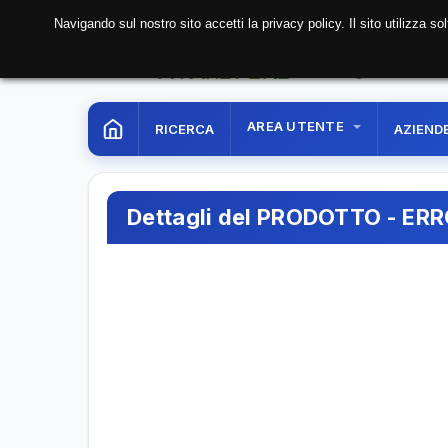
Navigando sul nostro sito accetti la privacy policy. Il sito utilizza 
08 Aug. 2026
01:54:
AREA UTENTE
RICERCA
AZIEND
Dettagli del PRODOTTO - ER