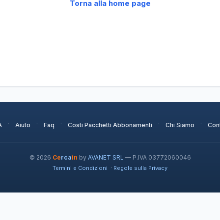
Torna alla home page
·
·
·
·
·
A
Aiuto
Faq
Costi Pacchetti Abbonamenti
Chi Siamo
Cont
© 2026
Ce
rca
in
by
AVANET SRL
— P.IVA 03772060046
·
Termini e Condizioni
Regole sulla Privacy