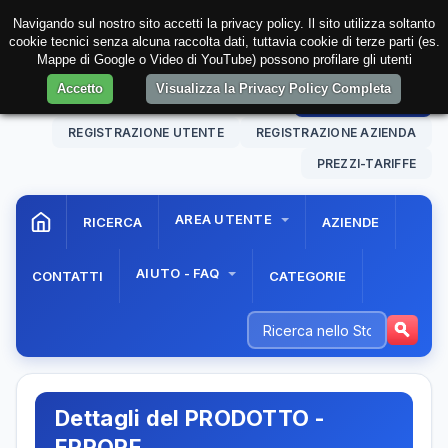
Navigando sul nostro sito accetti la privacy policy. Il sito utilizza soltanto
cookie tecnici senza alcuna raccolta dati, tuttavia cookie di terze parti (es.
Mappe di Google o Video di YouTube) possono profilare gli utenti
Accetto
Visualizza la Privacy Policy Completa
09 Aug. 2026
08:04:20
AREA RISERVATA
REGISTRAZIONE UTENTE
REGISTRAZIONE AZIENDA
PREZZI-TARIFFE
AREA UTENTE
RICERCA
AZIENDE
AIUTO - FAQ
CONTATTI
CATEGORIE
Dettagli del PRODOTTO -
ERRORE