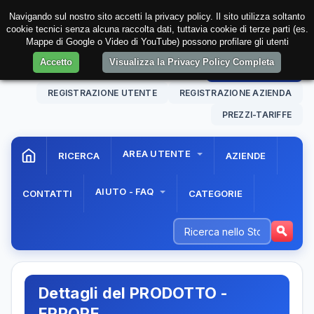
Navigando sul nostro sito accetti la privacy policy. Il sito utilizza soltanto
cookie tecnici senza alcuna raccolta dati, tuttavia cookie di terze parti (es.
Mappe di Google o Video di YouTube) possono profilare gli utenti
Accetto
Visualizza la Privacy Policy Completa
06 Aug. 2026
21:15:44
AREA RISERVATA
REGISTRAZIONE UTENTE
REGISTRAZIONE AZIENDA
PREZZI-TARIFFE
AREA UTENTE
RICERCA
AZIENDE
AIUTO - FAQ
CONTATTI
CATEGORIE
Dettagli del PRODOTTO -
ERRORE