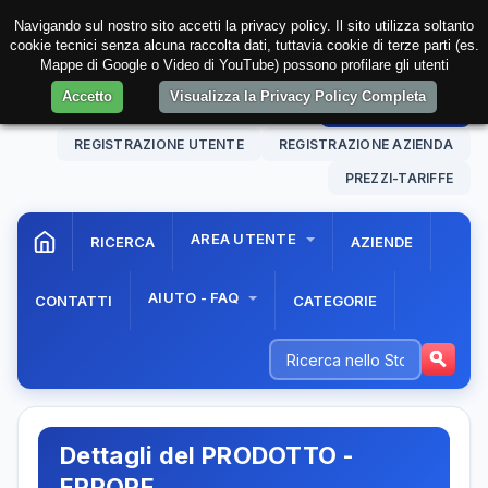
Navigando sul nostro sito accetti la privacy policy. Il sito utilizza soltanto
cookie tecnici senza alcuna raccolta dati, tuttavia cookie di terze parti (es.
Mappe di Google o Video di YouTube) possono profilare gli utenti
Accetto
Visualizza la Privacy Policy Completa
08 Aug. 2026
19:41:30
AREA RISERVATA
REGISTRAZIONE UTENTE
REGISTRAZIONE AZIENDA
PREZZI-TARIFFE
AREA UTENTE
RICERCA
AZIENDE
AIUTO - FAQ
CONTATTI
CATEGORIE
Dettagli del PRODOTTO -
ERRORE