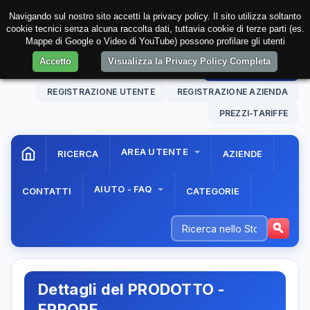
Navigando sul nostro sito accetti la privacy policy. Il sito utilizza soltanto
cookie tecnici senza alcuna raccolta dati, tuttavia cookie di terze parti (es.
Mappe di Google o Video di YouTube) possono profilare gli utenti
Accetto
Visualizza la Privacy Policy Completa
06 Aug. 2026
23:34:41
AREA RISERVATA
REGISTRAZIONE UTENTE
REGISTRAZIONE AZIENDA
PREZZI-TARIFFE
AREA UTENTE
RICERCA
AZIENDE
AIUTO - FAQ
CONTATTI
CATEGORIE
Dettagli del PRODOTTO -
ERRORE