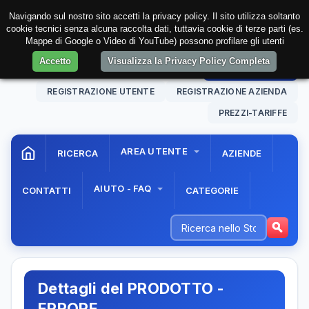
Navigando sul nostro sito accetti la privacy policy. Il sito utilizza soltanto
cookie tecnici senza alcuna raccolta dati, tuttavia cookie di terze parti (es.
Mappe di Google o Video di YouTube) possono profilare gli utenti
Accetto
Visualizza la Privacy Policy Completa
08 Aug. 2026
15:46:45
AREA RISERVATA
REGISTRAZIONE UTENTE
REGISTRAZIONE AZIENDA
PREZZI-TARIFFE
AREA UTENTE
RICERCA
AZIENDE
AIUTO - FAQ
CONTATTI
CATEGORIE
Dettagli del PRODOTTO -
ERRORE