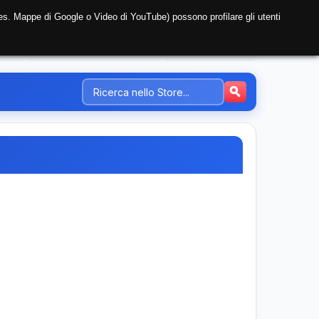
i (es. Mappe di Google o Video di YouTube) possono profilare gli utenti
NTE
REGISTRAZIONE AZIENDA
PREZZI-TARIFFE