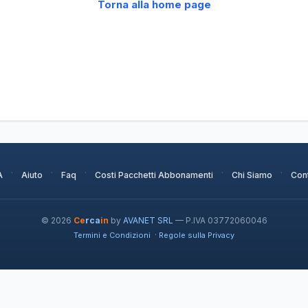
Torna alla home page
·
·
·
·
·
A
Aiuto
Faq
Costi Pacchetti Abbonamenti
Chi Siamo
Cont
© 2026
Ce
rca
in
by
AVANET SRL
— P.IVA 03772060046
·
Termini e Condizioni
Regole sulla Privacy