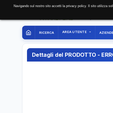
Navigando sul nostro sito accetti la privacy policy. Il sito utilizza 
08 Aug. 2026
10:31:5
AREA UTENTE
RICERCA
AZIEND
Dettagli del PRODOTTO - ER