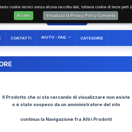
soltanto cookie tecnici senza alcuna raccolta dati, tuttavia cookie di terze part
Accetto
Visualizza la Privacy Policy Completa
0
AREA RISERVATA
REGISTRAZIONE UTE
AIUTO - FAQ
E
CONTATTI
CATEGORIE
RORE
Il Prodotto che si sta cercando di visualizzare non esiste
o è stato sospeso da un amministratore del sito
continua la Navigazione fra Altri Prodotti