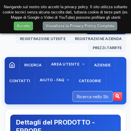
Navigando sul nostro sito accetti la privacy policy. Il sito utilizza soltanto
cookie tecnici senza alcuna raccolta dati, tuttavia cookie di terze parti (es.
Mappe di Google o Video di YouTube) possono profilare gli utenti
Accetto
Visualizza la Privacy Policy Completa
06 Aug. 2026
13:40:37
AREA RISERVATA
REGISTRAZIONE UTENTE
REGISTRAZIONE AZIENDA
PREZZI-TARIFFE
AREA UTENTE
RICERCA
AZIENDE
AIUTO - FAQ
CONTATTI
CATEGORIE
Dettagli del PRODOTTO -
ERRORE