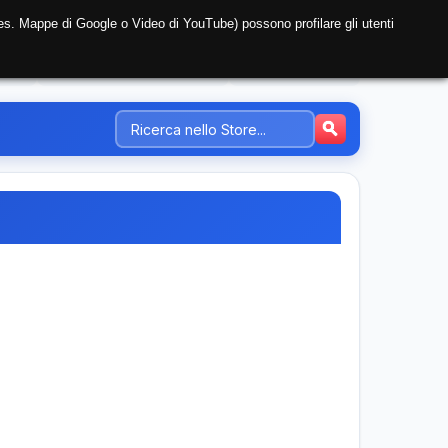
i (es. Mappe di Google o Video di YouTube) possono profilare gli utenti
NTE
REGISTRAZIONE AZIENDA
PREZZI-TARIFFE