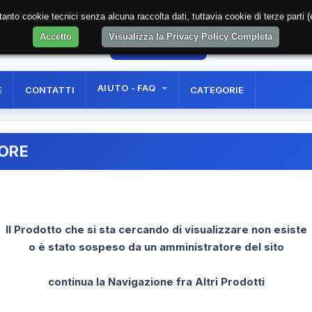
soltanto cookie tecnici senza alcuna raccolta dati, tuttavia cookie di terze part
Accetto
Visualizza la Privacy Policy Completa
59
AREA RISERVATA
REGISTRAZIONE UTE
AIUTO - FAQ
E
CONTATTI
CATEGORIE
RORE
Il Prodotto che si sta cercando di visualizzare non esiste
o è stato sospeso da un amministratore del sito
continua la Navigazione fra Altri Prodotti