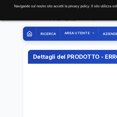
Navigando sul nostro sito accetti la privacy policy. Il sito utilizza 
07 Aug. 2026
23:24:
AREA UTENTE
RICERCA
AZIEND
Dettagli del PRODOTTO - ER