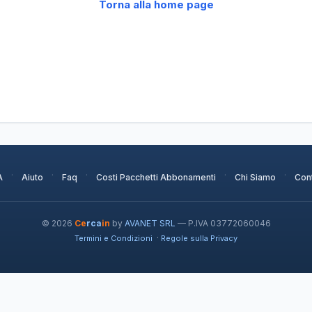
Torna alla home page
·
·
·
·
·
A
Aiuto
Faq
Costi Pacchetti Abbonamenti
Chi Siamo
Cont
© 2026
Ce
rca
in
by
AVANET SRL
— P.IVA 03772060046
·
Termini e Condizioni
Regole sulla Privacy