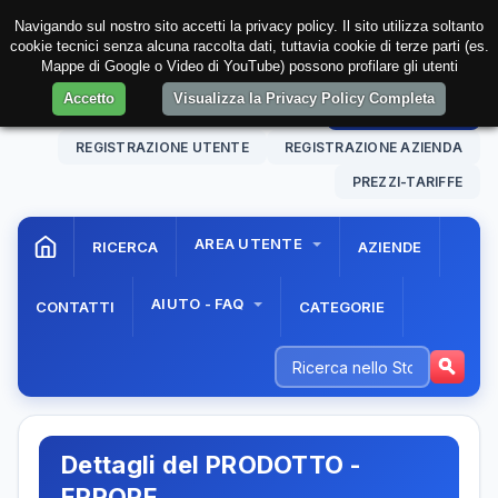
Navigando sul nostro sito accetti la privacy policy. Il sito utilizza soltanto
cookie tecnici senza alcuna raccolta dati, tuttavia cookie di terze parti (es.
Mappe di Google o Video di YouTube) possono profilare gli utenti
Accetto
Visualizza la Privacy Policy Completa
10 Aug. 2026
06:25:03
AREA RISERVATA
REGISTRAZIONE UTENTE
REGISTRAZIONE AZIENDA
PREZZI-TARIFFE
AREA UTENTE
RICERCA
AZIENDE
AIUTO - FAQ
CONTATTI
CATEGORIE
Dettagli del PRODOTTO -
ERRORE