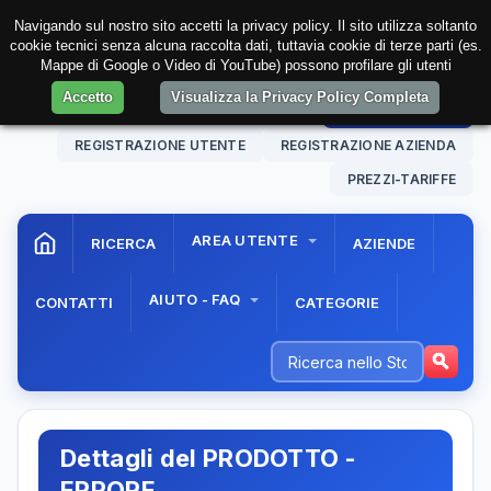
Navigando sul nostro sito accetti la privacy policy. Il sito utilizza soltanto
cookie tecnici senza alcuna raccolta dati, tuttavia cookie di terze parti (es.
Mappe di Google o Video di YouTube) possono profilare gli utenti
Accetto
Visualizza la Privacy Policy Completa
10 Aug. 2026
16:50:12
AREA RISERVATA
REGISTRAZIONE UTENTE
REGISTRAZIONE AZIENDA
PREZZI-TARIFFE
AREA UTENTE
RICERCA
AZIENDE
AIUTO - FAQ
CONTATTI
CATEGORIE
Dettagli del PRODOTTO -
ERRORE