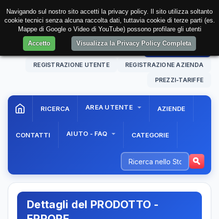
Navigando sul nostro sito accetti la privacy policy. Il sito utilizza soltanto
cookie tecnici senza alcuna raccolta dati, tuttavia cookie di terze parti (es.
Mappe di Google o Video di YouTube) possono profilare gli utenti
Accetto
Visualizza la Privacy Policy Completa
09 Aug. 2026
13:49:48
AREA RISERVATA
REGISTRAZIONE UTENTE
REGISTRAZIONE AZIENDA
PREZZI-TARIFFE
AREA UTENTE
RICERCA
AZIENDE
AIUTO - FAQ
CONTATTI
CATEGORIE
Dettagli del PRODOTTO -
ERRORE