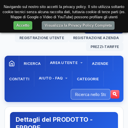
Navigando sul nostro sito accetti la privacy policy. Il sito utilizza soltanto
cookie tecnici senza alcuna raccolta dati, tuttavia cookie di terze parti (es.
Mappe di Google o Video di YouTube) possono profilare gli utenti
Accetto
Visualizza la Privacy Policy Completa
07 Aug. 2026
22:56:50
AREA RISERVATA
REGISTRAZIONE UTENTE
REGISTRAZIONE AZIENDA
PREZZI-TARIFFE
AREA UTENTE
RICERCA
AZIENDE
AIUTO - FAQ
CONTATTI
CATEGORIE
Dettagli del PRODOTTO -
ERRORE