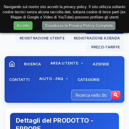
Navigando sul nostro sito accetti la privacy policy. Il sito utilizza soltanto
cookie tecnici senza alcuna raccolta dati, tuttavia cookie di terze parti (es.
Mappe di Google o Video di YouTube) possono profilare gli utenti
Accetto
Visualizza la Privacy Policy Completa
09 Aug. 2026
05:25:43
AREA RISERVATA
REGISTRAZIONE UTENTE
REGISTRAZIONE AZIENDA
PREZZI-TARIFFE
AREA UTENTE
RICERCA
AZIENDE
AIUTO - FAQ
CONTATTI
CATEGORIE
Dettagli del PRODOTTO -
ERRORE