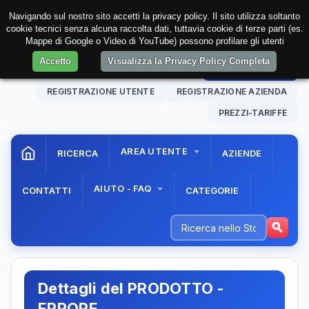
Navigando sul nostro sito accetti la privacy policy. Il sito utilizza soltanto
cookie tecnici senza alcuna raccolta dati, tuttavia cookie di terze parti (es.
Mappe di Google o Video di YouTube) possono profilare gli utenti
Accetto
Visualizza la Privacy Policy Completa
06 Aug. 2026
23:06:29
AREA RISERVATA
REGISTRAZIONE UTENTE
REGISTRAZIONE AZIENDA
PREZZI-TARIFFE
AREA UTENTE
RICERCA
AZIENDE
AIUTO - FAQ
CONTATTI
CATEGORIE
Dettagli del PRODOTTO -
ERRORE