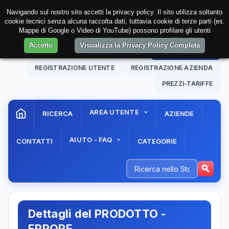
Navigando sul nostro sito accetti la privacy policy. Il sito utilizza soltanto
cookie tecnici senza alcuna raccolta dati, tuttavia cookie di terze parti (es.
Mappe di Google o Video di YouTube) possono profilare gli utenti
Accetto
Visualizza la Privacy Policy Completa
08 Aug. 2026
06:27:37
AREA RISERVATA
REGISTRAZIONE UTENTE
REGISTRAZIONE AZIENDA
PREZZI-TARIFFE
AREA UTENTE
RICERCA
AZIENDE
AIUTO - FAQ
CONTATTI
CATEGORIE
Dettagli del PRODOTTO -
ERRORE