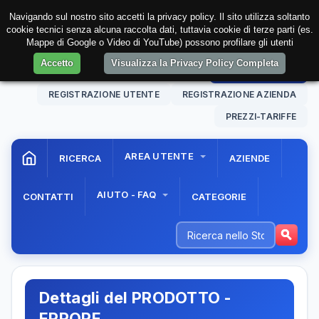
Navigando sul nostro sito accetti la privacy policy. Il sito utilizza soltanto
cookie tecnici senza alcuna raccolta dati, tuttavia cookie di terze parti (es.
Mappe di Google o Video di YouTube) possono profilare gli utenti
Accetto
Visualizza la Privacy Policy Completa
08 Aug. 2026
20:52:37
AREA RISERVATA
REGISTRAZIONE UTENTE
REGISTRAZIONE AZIENDA
PREZZI-TARIFFE
AREA UTENTE
RICERCA
AZIENDE
AIUTO - FAQ
CONTATTI
CATEGORIE
Dettagli del PRODOTTO -
ERRORE