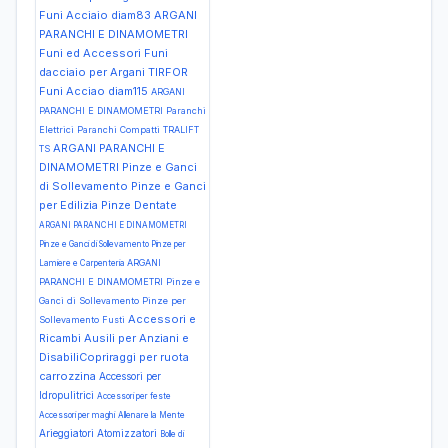
Funi Acciaio diam83
ARGANI
PARANCHI E DINAMOMETRI
Funi ed Accessori Funi
dacciaio per Argani TIRFOR
Funi Acciao diam115
ARGANI
PARANCHI E DINAMOMETRI Paranchi
Elettrici Paranchi Compatti TRALIFT
ARGANI PARANCHI E
TS
DINAMOMETRI Pinze e Ganci
di Sollevamento Pinze e Ganci
per Edilizia Pinze Dentate
ARGANI PARANCHI E DINAMOMETRI
Pinze e Ganci di Sollevamento Pinze per
ARGANI
Lamiere e Carpenteria
PARANCHI E DINAMOMETRI Pinze e
Ganci di Sollevamento Pinze per
Accessori e
Sollevamento Fusti
Ricambi Ausili per Anziani e
DisabiliCopriraggi per ruota
carrozzina
Accessori per
Idropulitrici
Accessori per feste
Accessori per maghi
Allenare la Mente
Arieggiatori
Atomizzatori
Bolle di