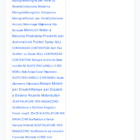
ManiglieManiglie per Porte su
RosettaCollezione Moderna
ManiglieManiglioni Antipanico
ManigliePomoli per PorteCollezione
Acciaio
Micro magia
Migliorare la Vita
Minicicli
Motori a
Sessuale
Prodotti per
Benzina
Pirodiserbo
Autoveicoli
Pulitori Spray
ROLL
CONTAINERS CONTENITORI Roll Pak
Scaffali su Ruote
ROLL CONTAINERS
CONTENITORI Rollpak Antifurto Rete
mm50x50
RUOTE PER CARRELLI E PER
MOBILI Rullo Acciaio Cover Poliuretano
RUOTE PER CARRELLI E PER MOBILI Ruote
Rampe Mobili
Alluminio riv Poliuretano
per DisabiliRampe per Disabili
a Binario
Ricambi Motoriduttori
SCAFFALATURE PER MAGAZZINO
Scaffalatura a Bullone Angolari
Forati mod2 35x35
SCAFFALATURE PER
MAGAZZINO Scaffalatura a Gancio
SCAFFALATURE PER
Fiancate Profondit
MAGAZZINO Scaffalature ad Incastro
Fiancate Montate h2500 mm