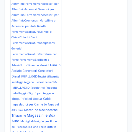
Alluminio
FerramentaAccessori per
AlluminioAccessori Generici per
Alluminio
FerramentaAccessori per
AlluminioCremonesi Martelline e
Accessori per Anta Ribalta
FerramentaSerratureCilindri e
ChiaviCilindri Ovali
FerramentaSerratureComponenti
Generici
FerramentaSerratureSerrature per
Ferro
FerramentaSigillanti e
Funi in
AdesiviLubrificanti e Vernici
Acciaio
Generatori
Generatori
Diesel
IMBALLAGGIO Reggiatrici Reggette
Imballaggio Reggette Lucide in Ferro 7075
IMBALLAGGIO Reggiatrici Reggette
Imballaggio Sigilli per Reggette
Idropulitrici ad Acqua Calda
Impastatrici per Carne
Le Regole dell
Macchine Macinacarne
Attrazione
Magazzini e Box
Tritacarne
Auto
ManiglieManiglie per Porte
su PlaccaCollezione Ferro Battuto