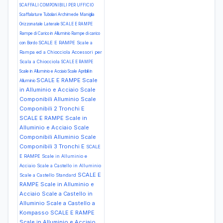
SCAFFALI COMPONIBILI PER UFFICIO
Scaffalature Tubolari Archimede Maniglia
Orizzonatale Laterale
SCALE E RAMPE
Rampe di Carico in Alluminio Rampe di carico
SCALE E RAMPE Scale a
con Bordo
Rampa ed a Chiocciola Accessori per
Scala a Chiocciola
SCALE E RAMPE
Scale in Alluminio e Acciaio Scale Apribili in
SCALE E RAMPE Scale
Alluminio
in Alluminio e Acciaio Scale
Componibili Alluminio Scale
Componibili 2 Tronchi E
SCALE E RAMPE Scale in
Alluminio e Acciaio Scale
Componibili Alluminio Scale
Componibili 3 Tronchi E
SCALE
E RAMPE Scale in Alluminio e
Acciaio Scale a Castello in Alluminio
SCALE E
Scale a Castello Standard
RAMPE Scale in Alluminio e
Acciaio Scale a Castello in
Alluminio Scale a Castello a
Kompasso
SCALE E RAMPE
Scale in Alluminio e Acciaio