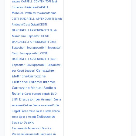
sapone
CARRELLI CONTENITORI Bauli
Contenitori di Alluminio
CARRELLI
MANUALI Pattini per movimentazione
CESTI BANCARELLI APPENDIABITI Banchi
CESTI
Ambulanti Cesti Divisori
BANCARELLI APPENDIABITI Busti
Manichini Espositori
CESTI
BANCARELLI APPENDIABITI Cesti
Espositori Sovrapponibili Separatori
Cesti Sovrapponibili
CESTI
BANCARELLI APPENDIABITI Cesti
Espositori Sovrapponibili Separatori
Carrozzine
per Cesti Leggeri
ElettricheCarrozzine
Elettriche Esterno Interno
Carrozzine ManualiSedie a
Rotelle
Carte truccate e giochi
DVD
Dissuasori per Animali
LIBRI
Donna
accessori Cinture
Donna accessori Cuffie
Cappelli
Donna borse Borse a spalla
Donna
Elettropompe
borse Borse a tracolla
travaso Gasolio
FerramentaAccessori Scuri e
PersianeFerramenta Persiane in