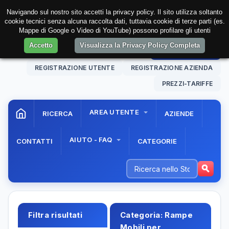
Navigando sul nostro sito accetti la privacy policy. Il sito utilizza soltanto
cookie tecnici senza alcuna raccolta dati, tuttavia cookie di terze parti (es.
Mappe di Google o Video di YouTube) possono profilare gli utenti
Accetto
Visualizza la Privacy Policy Completa
10 Aug. 2026
12:19:59
AREA RISERVATA
REGISTRAZIONE UTENTE
REGISTRAZIONE AZIENDA
PREZZI-TARIFFE
AREA UTENTE
RICERCA
AZIENDE
AIUTO - FAQ
CONTATTI
CATEGORIE
Filtra risultati
Categoria:
Rampe
Mobili per