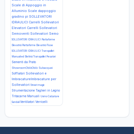
Scale di Appoggio in
Alluminio Scale dappoggio
gradino pi
SOLLEVATORI
IDRAULICI Carrelli Sollevatori
Elevatori Carrelli Sollevatori
Semoventi Sollevatori Semo
SOLLEVATORI IDRAULICI Piattaforme
Elevatrici Piattaforme Elevatrici Fisse
SOLLEVATORI IDRAULICI Transpallet
Manuali ed Elettrici Transpallet Pesatori
Sementi da Prato
ShowroomOblòOblò Subacquei
Sollevatori e
Soffiatori
ImbracatureImbracature per
Sollevatori
Street magic
Strumentazione
Taglieri in Legno
Tritacarne Manuali
Uomo Calzature
Ventilatori
Verricelli
Sandali